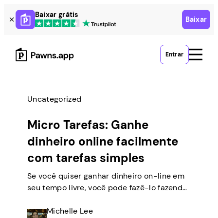
Skip
Baixar grátis
Baixar
to
content
Entrar
Uncategorized
Micro Tarefas: Ganhe
dinheiro online facilmente
com tarefas simples
Se você quiser ganhar dinheiro on-line em
seu tempo livre, você pode fazê-lo fazendo
tarefas simples de casa. Há muitas pessoas
como você que transformam empregos
Michelle Lee