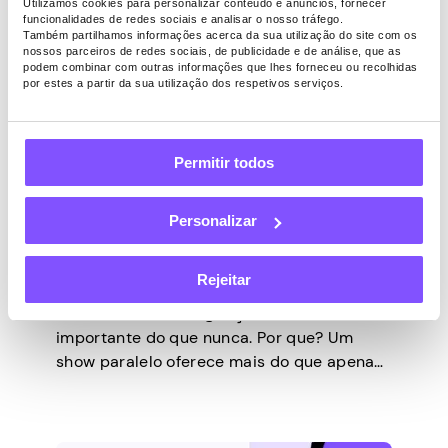
Utilizamos cookies para personalizar conteúdo e anúncios, fornecer
funcionalidades de redes sociais e analisar o nosso tráfego.
Também partilhamos informações acerca da sua utilização do site com os
nossos parceiros de redes sociais, de publicidade e de análise, que as
podem combinar com outras informações que lhes forneceu ou recolhidas
por estes a partir da sua utilização dos respetivos serviços.
DINHEIRO EXTRA
Última atualização -
Julho 17, 2025
Permitir todos
8 melhores atividades
Personalizar
paralelas para ganhar
dinheiro no Etsy
Rejeitar
Em 2026, ter uma agitação lateral é mais
importante do que nunca. Por que? Um
show paralelo oferece mais do que apenas
uma renda extra; serve como uma valiosa
rede de segurança durante a perda de
emprego ou incerteza econômica. Também