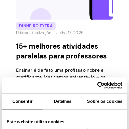
DINHEIRO EXTRA
Última atualização -
Julho 17, 2025
15+ melhores atividades
paralelas para professores
Ensinar é de fato uma profissão nobre e
gratificante. Mas vamos enfrentá-lo – os
educadores possuem uma extraordinária
variedade de talentos que se estende
muito além dos limites da sala de aula. Da
Consentir
Detalhes
Sobre os cookies
arte de envolver jovens alunos à habilidade
magistral de quebrar conceitos complexos,
os professores têm um arsenal de
Este website utiliza cookies
superpoderes de ensino esperando […]