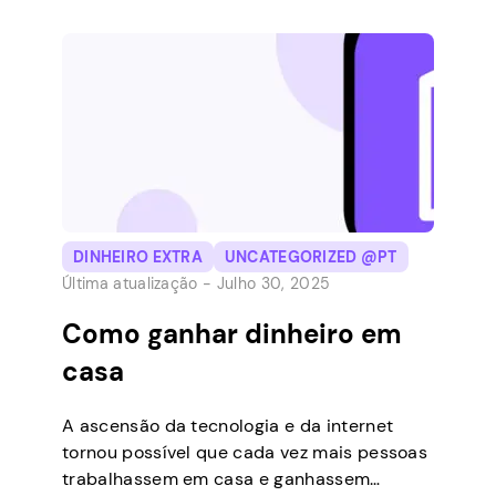
esse método será valioso ao longo do
tempo, fornecendo segurança financeira
adicional. Irá gerar lucros em tempos
prósperos e funciona bem como uma rede
de segurança em caso […]
DINHEIRO EXTRA
UNCATEGORIZED @PT
Última atualização -
Julho 30, 2025
Como ganhar dinheiro em
casa
A ascensão da tecnologia e da internet
tornou possível que cada vez mais pessoas
trabalhassem em casa e ganhassem