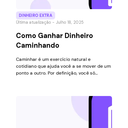
DINHEIRO EXTRA
Última atualização -
Julho 18, 2025
Como Ganhar Dinheiro
Caminhando
Caminhar é um exercício natural e
cotidiano que ajuda você a se mover de um
ponto a outro. Por definição, você só
precisa de pernas para andar. No entanto, o
crescimento tecnológico trouxe mudanças
significativas no mundo moderno. A
tecnologia agora possibilitou que todos
ganhassem dinheiro caminhando, algo que
antes era inédito. Para colocar isso […]