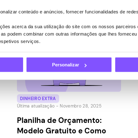
empréstimos de curto prazo diretamente no
onalizar conteúdo e anúncios, fornecer funcionalidades de redes
seu celular. É uma maneira simples de
cobrir uma pequena despesa antes do
ões acerca da sua utilização do site com os nossos parceiros d
próximo pagamento chegar. Vamos explicar
ue as podem combinar com outras informações que lhes forneceu 
o limite de empréstimo, como funciona o
respetivos serviços.
empréstimo e o […]
Personalizar
DINHEIRO EXTRA
Última atualização -
Novembro 28, 2025
Planilha de Orçamento:
Modelo Gratuito e Como