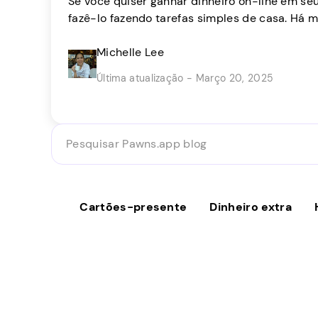
Se você quiser ganhar dinheiro on-line em se
fazê-lo fazendo tarefas simples de casa. Há
que transformam empregos rápidos do confor
em uma renda paralela estável. As oportunid
Michelle Lee
empresas que precisam de ajuda com pequeno
Última atualização - Março 20, 2025
pena […]
Pesquisar
Pawns.app
blog
Cartões-presente
Dinheiro extra