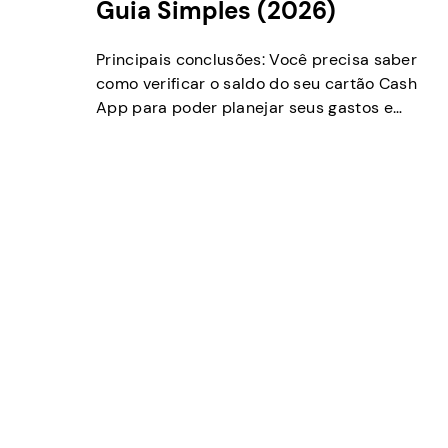
Guia Simples (2026)
Principais conclusões: Você precisa saber
como verificar o saldo do seu cartão Cash
App para poder planejar seus gastos e
garantir que sempre tenha dinheiro
suficiente. Vamos mostrar as maneiras mais
simples de ver exatamente quanto dinheiro
você tem na sua conta do Cash App. A
maioria das pessoas verifica seus fundos
pelo aplicativo no […]