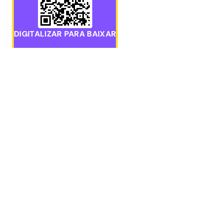
DIGITALIZAR PARA BAIXAR
Baixe o aplicativo móvel Pawns.app para iOS ou Androi
GANHAR
Pesquisas
ENTRE EM CONTATO
Jogos pa
RECOMPE
hello@pawns.app
Saque
Suporte 24/7
Receba ca
Pesquisas
ENCONTRE-NOS AQUI
Pesquisas
Alternati
Ganhe din