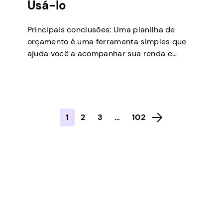
Usá-lo
Principais conclusões: Uma planilha de
orçamento é uma ferramenta simples que
ajuda você a acompanhar sua renda e
planejar despesas. Você pode organizar
tudo em um só lugar para ver exatamente
quanto dinheiro gasta em diferentes coisas.
A longo prazo, pode ajudar a reduzir gastos
excessivos e aumentar a economia. Uma
1
2
3
…
102
estratégia orçamentária sólida pode […]