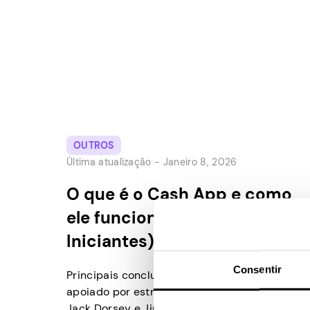
OUTROS
Última atualização -
Janeiro 8, 2026
O que é o Cash App e como
ele funciona? (Guia para
Iniciantes)
Consentir
Principais conclusões: Lançado em 2013 e
apoiado por estrelas dos negócios, como
Jack Dorsey e Jim McKelvey, o Cash App