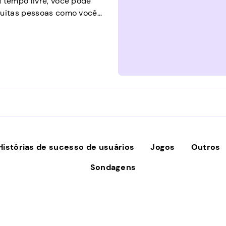
u tempo livre, você pode
 muitas pessoas como você
to de suas próprias casas
ades oferecem às grandes
s trabalhos. Não vale a
Histórias de sucesso de usuários
Jogos
Outros
Sondagens