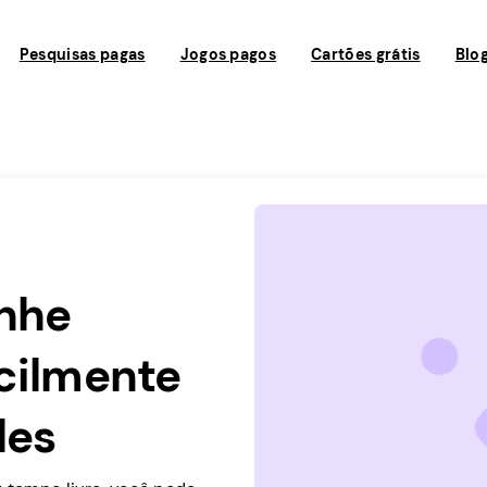
Pesquisas pagas
Jogos pagos
Cartões grátis
Blo
anhe
acilmente
les