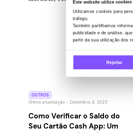
Este website utiliza cookies
tem se tornado uma das ferramentas de
Utilizamos cookies para pers
pagamento digital mais populares nos EUA.
tráfego.
Inicialmente uma carteira digital e serviço
Também partilhamos informaç
de transferência de dinheiro peer-to-peer,
publicidade e de análise, q
o Cash App oferece conveniência para uma
partir da sua utilização dos 
variedade de transações financeiras. […]
Rejeitar
OUTROS
Última atualização -
Dezembro 4, 2025
Como Verificar o Saldo do
Seu Cartão Cash App: Um