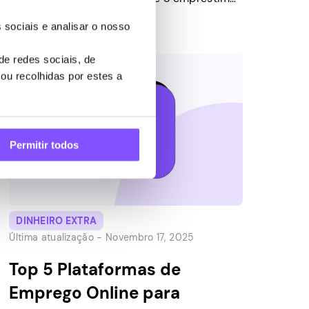
que precisa, negocia taxas de juros mais
 sociais e analisar o nosso
baixas, aluga um apartamento ou até
mesmo é um fator em algumas seleções de
e redes sociais, de
emprego (especialmente em finanças ou
ou recolhidas por estes a
segurança). Em resumo, é um aspecto
importante do seu bem-estar financeiro […]
Permitir todos
DINHEIRO EXTRA
Última atualização -
Novembro 17, 2025
Top 5 Plataformas de
Emprego Online para