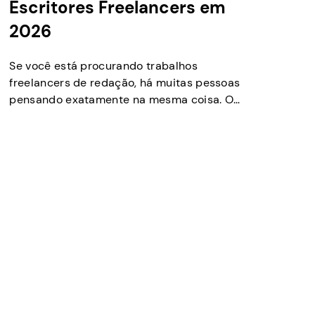
Escritores Freelancers em
2026
Se você está procurando trabalhos
freelancers de redação, há muitas pessoas
pensando exatamente na mesma coisa. O
fato é que você pode construir uma carreira
de escritor de casa e não precisa se tornar
o próximo autor best-seller para alcançar
isso. Você pode conseguir trabalhos de
redação freelancer simples (ou mais
complexos), e há muitos […]