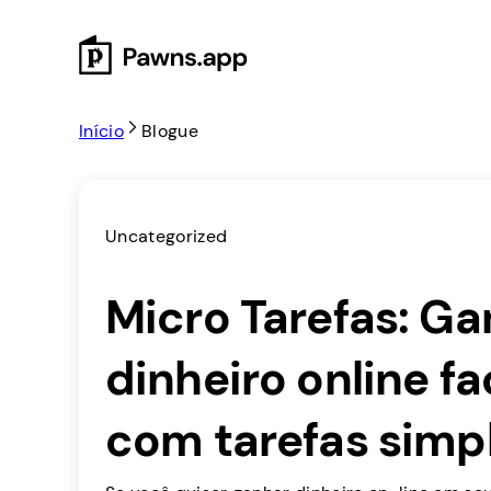
Skip
to
content
Início
Blogue
Uncategorized
Micro Tarefas: G
dinheiro online f
com tarefas simp