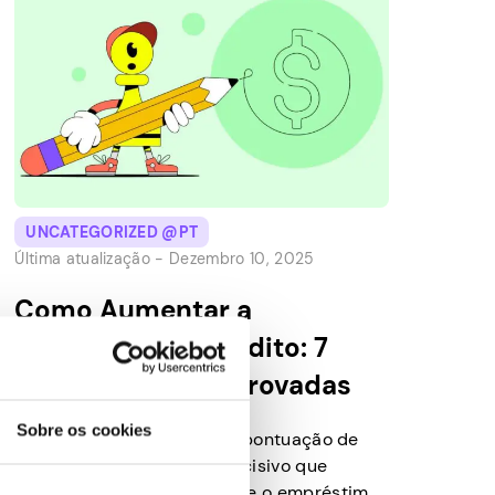
UNCATEGORIZED @PT
Última atualização -
Dezembro 10, 2025
Como Aumentar a
Pontuação de Crédito: 7
Estratégias Comprovadas
Sobre os cookies
Principais conclusões: Sua pontuação de
crédito pode ser o fator decisivo que
determina se você consegue o empréstimo