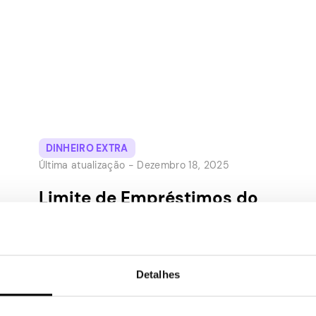
DINHEIRO EXTRA
Última atualização -
Dezembro 18, 2025
Limite de Empréstimos do
Cash App: Quanto Você
Pode Conseguir?
Detalhes
Principais conclusões: Se você precisa de
um pouco mais de dinheiro agora, o Cash
App tem um recurso que permite fazer