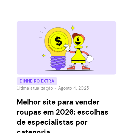
desejam feedback do usuário sobre suas
coisas. Essas empresas enviam itens para
experimentar, de frascos de xampu a
aparelhos tecnológicos, e pedem que você
diga o que pensa. As vantagens são
simples: você pode obter produtos
gratuitos, cartões-presente e…
DINHEIRO EXTRA
Última atualização -
Agosto 4, 2025
Melhor site para vender
roupas em 2026: escolhas
de especialistas por
categoria