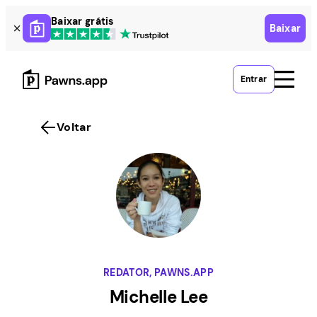
Skip
Baixar grátis
Baixar
to
content
Entrar
Voltar
REDATOR, PAWNS.APP
Michelle Lee