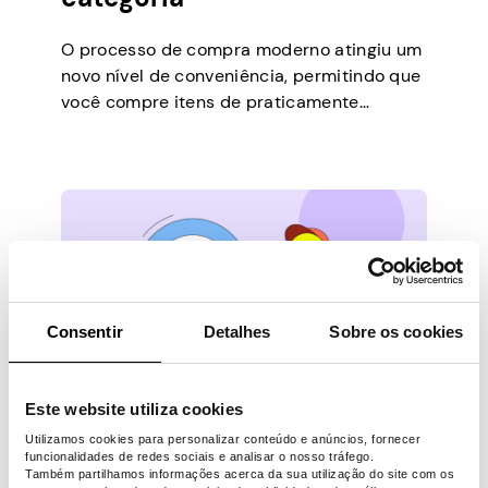
O processo de compra moderno atingiu um
novo nível de conveniência, permitindo que
você compre itens de praticamente
qualquer lugar do mundo e os entregue
diretamente à sua porta. Mas o que fazer
com itens em excesso, como roupas não
usadas? Milhões de pessoas estão
começando a preferir práticas mais
ecológicas e sustentáveis, especialmente
aquelas…
Consentir
Detalhes
Sobre os cookies
Este website utiliza cookies
DINHEIRO EXTRA
Última atualização -
Julho 11, 2025
Utilizamos cookies para personalizar conteúdo e anúncios, fornecer
funcionalidades de redes sociais e analisar o nosso tráfego.
Também partilhamos informações acerca da sua utilização do site com os
10 ideias criativas de