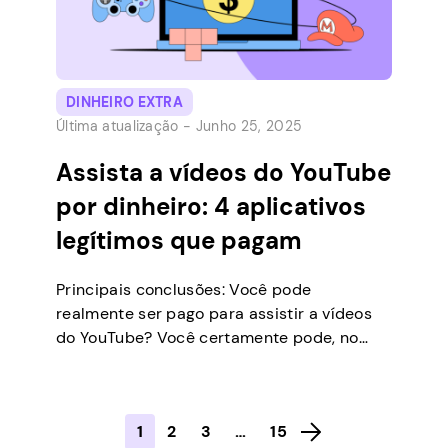
DINHEIRO EXTRA
Última atualização -
Junho 25, 2025
Assista a vídeos do YouTube
por dinheiro: 4 aplicativos
legítimos que pagam
Principais conclusões: Você pode
realmente ser pago para assistir a vídeos
do YouTube? Você certamente pode, no
entanto, não espere fazer uma carreira com
isso. Se você deseja que o YouTube
substitua seu trabalho regular, você deve
1
2
3
…
15
se tornar um criador de conteúdo. No