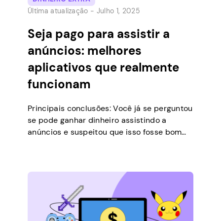
Última atualização -
Julho 1, 2025
Seja pago para assistir a
anúncios: melhores
aplicativos que realmente
funcionam
Principais conclusões: Você já se perguntou
se pode ganhar dinheiro assistindo a
anúncios e suspeitou que isso fosse bom
demais para ser verdade? Você pode
finalmente tirar suas dúvidas, pois a
resposta à pergunta original é: sim. Você
precisa gerenciar suas expectativas, no
entanto, porque sair do seu emprego diário
seria um erro. Enquanto algumas…