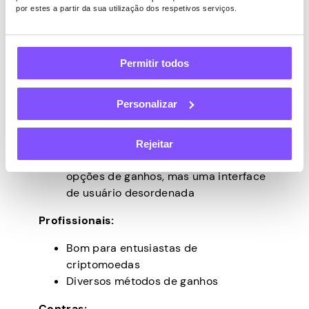
por estes a partir da sua utilização dos respetivos serviços.
sobre suas compras ou testes recentes
para influenciar os profissionais de
marketing a atualizar seus produtos para
Permitir todos
seu próprio benefício.
Fiabilidade:
Médio – reputação
Personalizar
decente nos círculos de criptografia
Método de pagamento:
Bitcoin,
DOGE, Litecoin
Rejeitar
Experiência do usuário:
Muitas
opções de ganhos, mas uma interface
de usuário desordenada
Profissionais:
Bom para entusiastas de
criptomoedas
Diversos métodos de ganhos
Contras: