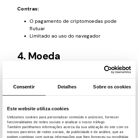
Contras:
O pagamento de criptomoedas pode
flutuar
Limitado ao uso do navegador
4. Moeda
Uma plataforma de recompensa
criptográfica onde os usuários podem
Consentir
Detalhes
Sobre os cookies
ganhar dinheiro assistindo a anúncios,
completando ofertas de compras online e
jogando.
Este website utiliza cookies
Você pode compartilhar sua opinião sobre
Utilizamos cookies para personalizar conteúdo e anúncios, fornecer
produtos e empresas populares para ser
funcionalidades de redes sociais e analisar o nosso tráfego.
Também partilhamos informações acerca da sua utilização do site com os
recompensado com criptomoeda, então
nossos parceiros de redes sociais, de publicidade e de análise, que as
não perca a oportunidade de desabafar
podem combinar com outras informações que lhes forneceu ou recolhidas