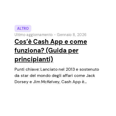
ALTRO
Ultimo aggiornamento -
Gennaio 8, 2026
Cos’è Cash App e come
funziona? (Guida per
principianti)
Punti chiave: Lanciato nel 2013 e sostenuto
da star del mondo degli affari come Jack
Dorsey e Jim McKelvey, Cash App è
cresciuto costantemente fino a diventare
uno degli strumenti di pagamento digitale
più popolari negli USA. Inizialmente un
portafoglio…