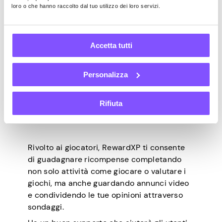
criptovalute
loro o che hanno raccolto dal tuo utilizzo dei loro servizi.
Diversi metodi di guadagno
Contro:
Accetta tutti
Pagamenti più lenti
La disponibilità degli annunci video
Personalizza
varia
Rifiuta
5. RicompensaXP
Rivolto ai giocatori, RewardXP ti consente
di guadagnare ricompense completando
non solo attività come giocare o valutare i
giochi, ma anche guardando annunci video
e condividendo le tue opinioni attraverso
sondaggi.