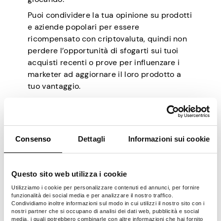
Puoi condividere la tua opinione su prodotti
e aziende popolari per essere
ricompensato con criptovaluta, quindi non
perdere l’opportunità di sfogarti sui tuoi
acquisti recenti o prove per influenzare i
marketer ad aggiornare il loro prodotto a
tuo vantaggio.
Affidabilità:
Medio: reputazione
decente nei circoli crittografici
Metodo di pagamento:
Bitcoin,
Consenso
Dettagli
Informazioni sui cookie
DOGE, Litecoin
Esperienza utente:
Molte opzioni di
guadagno ma un’interfaccia utente
Questo sito web utilizza i cookie
disordinata
Utilizziamo i cookie per personalizzare contenuti ed annunci, per fornire
Pro:
funzionalità dei social media e per analizzare il nostro traffico.
Condividiamo inoltre informazioni sul modo in cui utilizzi il nostro sito con i
nostri partner che si occupano di analisi dei dati web, pubblicità e social
Buono per gli appassionati di
media, i quali potrebbero combinarle con altre informazioni che hai fornito