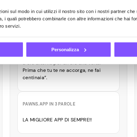
oni sul modo in cui utilizzi il nostro sito con i nostri partner che 
Centinaia
a, i quali potrebbero combinarle con altre informazioni che hai fo
ro servizi.
CONSIGLIO
Personalizza
“Rimani coerente e tieni il ritmo. Gioca
a ore alterne per un’ora alla volta.
Prima che tu te ne accorga, ne fai
centinaia”.
PAWNS.APP IN 3 PAROLE
LA MIGLIORE APP DI SEMPRE!!