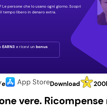
 Le persone che lo usano ogni giorno. Scopri
il tempo libero in denaro extra.
to
EARN3
e ricevi un
bonus
e
Download
200k
one vere. Ricompense r