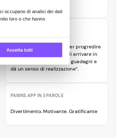
~$13.50
si occupano di analisi dei dati
rnito loro o che hanno
CONSIGLIO
“Spendi soldi nei giochi per progredire
Accetta tutti
più velocemente. Cerca di arrivare in
classifica. Aumenta i tuoi guadagni e
dà un senso di realizzazione”.
PAWNS.APP IN 3 PAROLE
Divertimento. Motivante. Gratificante