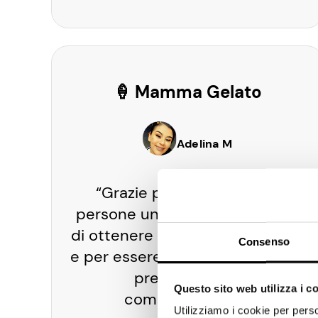
🍦 Mamma Gelato
Adelina M
“Grazie per aver dato alle
persone una reale opportunità
di ottenere qualche soldo in più
Consenso
e per essere stati generosi con i
premi offerti al
Questo sito web utilizza i c
completamento”.
Utilizziamo i cookie per perso