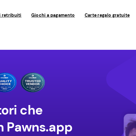
 retribuiti
Giochi a pagamento
Carte regalo gratuite
tori che
n Pawns.app