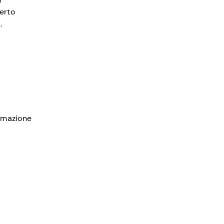
erto
.
ormazione