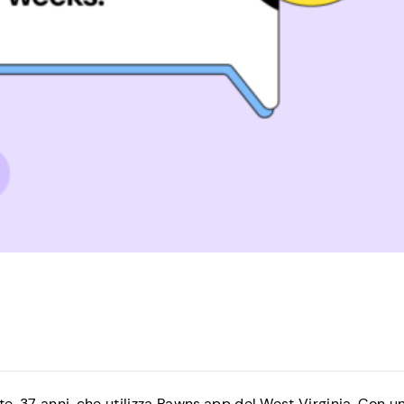
e, 37 anni, che utilizza Pawns.app del West Virginia. Con u