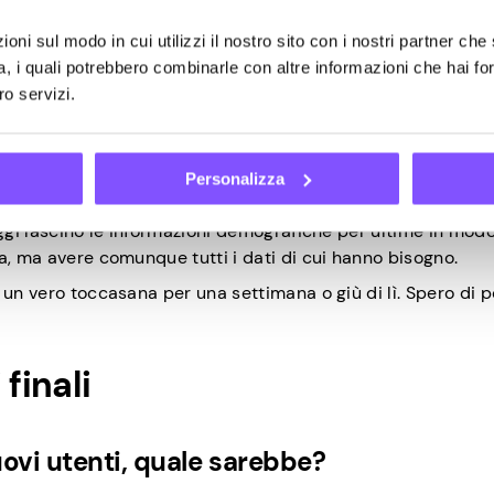
ndo così bene, ed è stato uno shock totale per me. Stavo 
oni sul modo in cui utilizzi il nostro sito con i nostri partner che 
a, i quali potrebbero combinarle con altre informazioni che hai fo
ro servizi.
 O forse qualsiasi altro metodo di guadag
Personalizza
aggi lascino le informazioni demografiche per ultime in mod
a, ma avere comunque tutti i dati di cui hanno bisogno.
 un vero toccasana per una settimana o giù di lì. Spero di p
finali
uovi utenti, quale sarebbe?