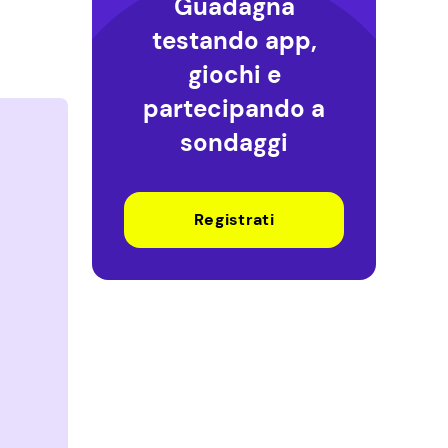
Guadagna
testando app,
giochi e
partecipando a
sondaggi
Registrati