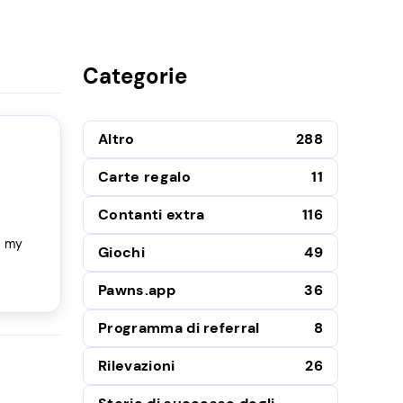
Categorie
Altro
288
Carte regalo
11
Contanti extra
116
s my
Giochi
49
Pawns.app
36
Programma di referral
8
Rilevazioni
26