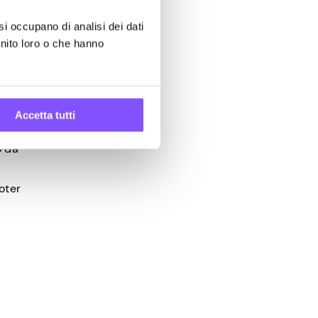
solo
si occupano di analisi dei dati
rnito loro o che hanno
no su
Accetta tutti
o da
oter