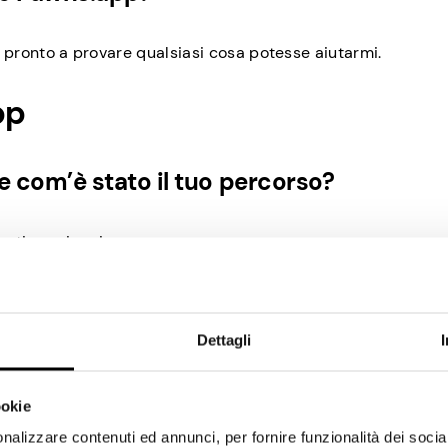
ro pronto a provare qualsiasi cosa potesse aiutarmi.
pp
 com’è stato il tuo percorso?
astico primo incasso.
o di guadagno sull’app?
Dettagli
robabilmente a un livello di gioco.
ookie
a massimizzare i tuoi guadagni?
nalizzare contenuti ed annunci, per fornire funzionalità dei socia