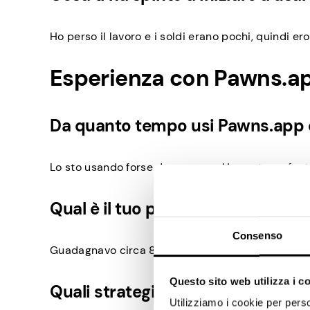
Ho perso il lavoro e i soldi erano pochi, quindi e
Esperienza con Pawns.a
Da quanto tempo usi Pawns.app e
Lo sto usando forse da un mese. Ho avuto un fant
Qual è il tuo più grande traguard
Consenso
Guadagnavo circa 80 dollari quando ho iniziato. P
Questo sito web utilizza i c
Quali strategie ti hanno aiutato 
Utilizziamo i cookie per perso