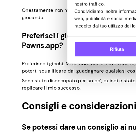
nostro traffico.
Onestamente non mi rendevo conto che stavo face
Condividiamo inoltre informazi
giocando.
web, pubblicità e social medi
raccolto dal tuo utilizzo dei lo
Preferisci i giochi o i sondaggi?
Pawns.app?
Rifiuta
Preferisco i giochi. Mi sembra che a volte i sond
poterti squalificare dal guadagnare qualsiasi cos
Sono stato disoccupato per un po’, quindi è stato
replicare il mio successo.
Consigli e considerazioni 
Se potessi dare un consiglio ai n