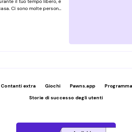
rante il tuo tempo libero, è
 casa. Ci sono molte persone
dalla comodità della loro
opportunità sono presentate
o […]
Contanti extra
Giochi
Pawns.app
Programma 
Storie di successo degli utenti