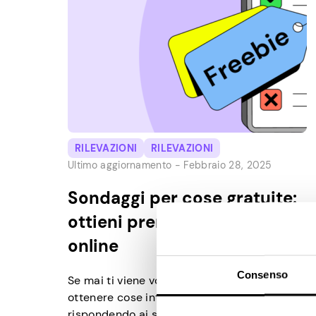
RILEVAZIONI
RILEVAZIONI
Ultimo aggiornamento -
Febbraio 28, 2025
Sondaggi per cose gratuite:
ottieni premi e omaggi
online
Consenso
Se mai ti viene voglia di cose gratis, puoi
ottenere cose interessanti semplicemente
rispondendo ai sondaggi online. Molti buoni