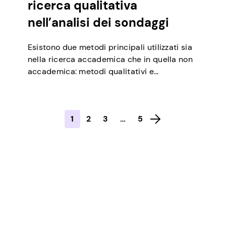
ricerca qualitativa
nell’analisi dei sondaggi
Esistono due metodi principali utilizzati sia
nella ricerca accademica che in quella non
accademica: metodi qualitativi e
quantitativi. I metodi quantitativi
raccolgono dati basati su valori numerici e
utilizzano strumenti statistici per trarre
1
2
3
…
5
conclusioni approfondite. I metodi
qualitativi utilizzano vari metodi per
analizzare dati non numerici come
comportamenti, intenzioni, parole e molti
altri. Mentre i […]