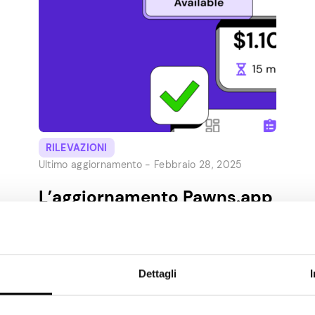
RILEVAZIONI
Ultimo aggiornamento -
Febbraio 28, 2025
L’aggiornamento Pawns.app
Surveys è qui!
L’obiettivo di ogni aggiornamento che
sviluppiamo è quello di rendere il tuo tempo
Dettagli
con noi più piacevole e gratificante. L’ultimo
aggiornamento di Pawns.app Surveys non fa