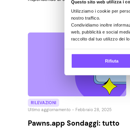
Questo sito web utilizza i c
siti Web ti consentono di ottenere omaggi
Utilizziamo i cookie per perso
semplicemente per aver detto loro cosa ne
nostro traffico.
pensi. Inoltre, rispondere ai sondaggi è
Condividiamo inoltre informazi
facile e divertente. In questo articolo
web, pubblicità e social medi
parleremo di quali siti di sondaggi
raccolto dal tuo utilizzo dei lo
funzionano meglio nel 2026. […]
Rifiuta
RILEVAZIONI
Ultimo aggiornamento -
Febbraio 28, 2025
Pawns.app Sondaggi: tutto