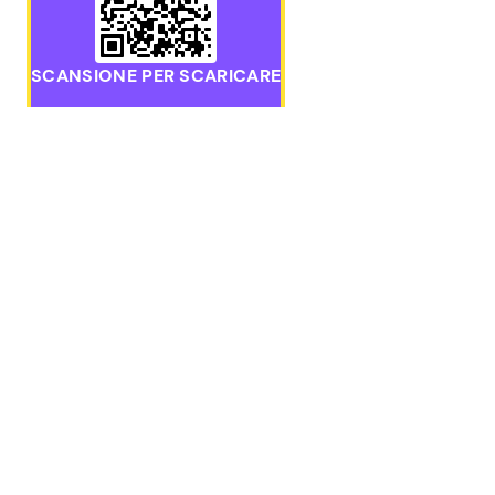
SCANSIONE PER SCARICARE
Scarica l’app mobile Pawns.app per iOS o Android
GUADAGN
Sondaggi r
METTITI IN CONTATTO
Giochi a
RICOMPE
hello@pawns.app
Incasso
Assistenza 24/7
Ottieni bu
Sondaggi 
TROVACI QUI
Sondaggi 
Alternati
Guadagna 