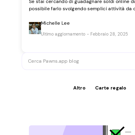
Se stai cercando di guadagnare soldi online du
possibile farlo svolgendo semplici attività da
là fuori come te che trasformano lavori veloci 
casa a un reddito costante e secondario. Le 
Michelle Lee
dalle grandi aziende che hanno bisogno di aiut
Ultimo aggiornamento - Febbraio 28, 2025
Cerca
Pawns.app
blog
Altro
Carte regalo