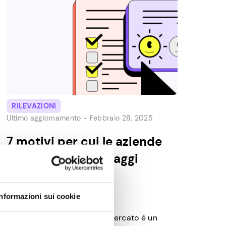
RILEVAZIONI
Ultimo aggiornamento -
Febbraio 28, 2025
7 motivi per cui le aziende
pagano per i sondaggi
sull’opinione dei
consumatori
Informazioni sui cookie
Investire nelle ricerche di mercato è un