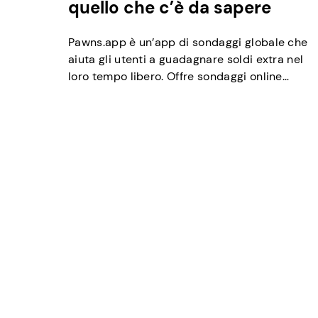
quello che c’è da sapere
Pawns.app è un’app di sondaggi globale che
aiuta gli utenti a guadagnare soldi extra nel
loro tempo libero. Offre sondaggi online
retribuiti da parte di società di terze parti
alla ricerca del tuo feedback onesto. È
sicuro, è facile da usare e, soprattutto,
paga! Cosa succede con le tue risposte Le
tue risposte sono estremamente […]