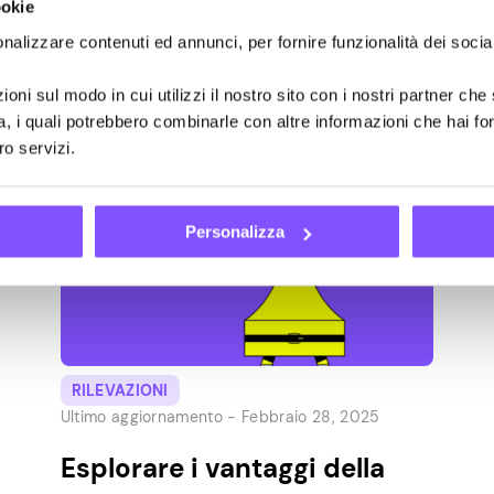
ookie
eccezione. La nostra funzione Sondaggio sta
subendo una massiccia revisione e oggi
nalizzare contenuti ed annunci, per fornire funzionalità dei socia
esamineremo tutte le modifiche in modo
che tu possa sfruttarla al meglio! Quali sono
oni sul modo in cui utilizzi il nostro sito con i nostri partner che 
le novità dell’ultimo […]
a, i quali potrebbero combinarle con altre informazioni che hai fo
ro servizi.
Personalizza
RILEVAZIONI
Ultimo aggiornamento -
Febbraio 28, 2025
Esplorare i vantaggi della