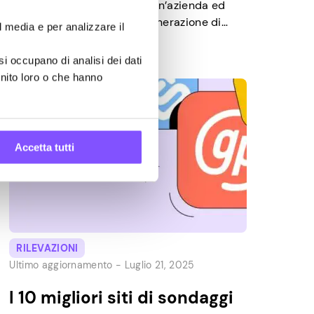
modo potente per elevare un’azienda ed
esplorare opportunità di generazione di
l media e per analizzare il
entrate. Purtroppo, molte aziende si
concentrano sulla ricerca secondaria (studi
si occupano di analisi dei dati
esistenti) piuttosto che sulla ricerca
rnito loro o che hanno
primaria (studi autoguidati). I sondaggi
sull’opinione dei consumatori sono una
forma popolare di ricerca di mercato
primaria per le aziende. Ecco perché […]
Accetta tutti
RILEVAZIONI
Ultimo aggiornamento -
Luglio 21, 2025
I 10 migliori siti di sondaggi