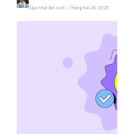
người ngoài kia giống như bạn, những
Cập nhật lần cuối - Tháng hai 28, 2025
người biến công việc nhanh chóng từ sự
thoải mái của ngôi nhà của […]