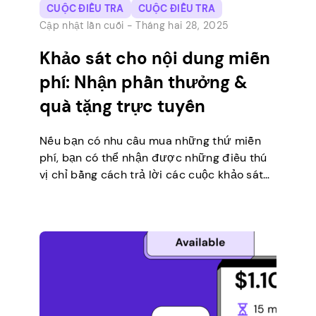
CUỘC ĐIỀU TRA
CUỘC ĐIỀU TRA
Cập nhật lần cuối -
Tháng hai 28, 2025
Khảo sát cho nội dung miễn
phí: Nhận phần thưởng &
quà tặng trực tuyến
Nếu bạn có nhu cầu mua những thứ miễn
phí, bạn có thể nhận được những điều thú
vị chỉ bằng cách trả lời các cuộc khảo sát
trực tuyến. Nhiều trang web tốt cho phép
bạn ghi điểm miễn phí chỉ vì nói với họ
những gì bạn nghĩ. Ngoài ra, trả lời các […]