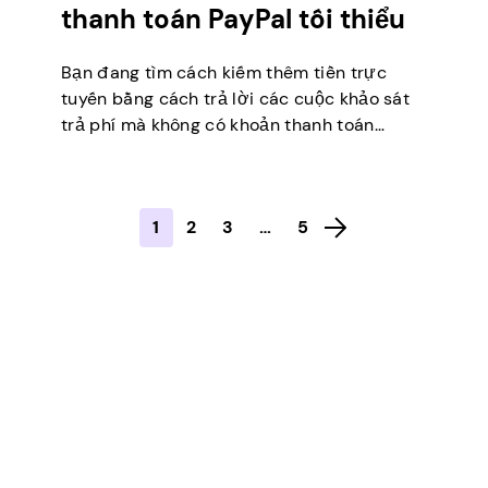
thanh toán PayPal tối thiểu
Bạn đang tìm cách kiếm thêm tiền trực
tuyến bằng cách trả lời các cuộc khảo sát
trả phí mà không có khoản thanh toán
PayPal tối thiểu? Nếu có, thì bạn đang ở
đúng nơi. Trên một số nền tảng khảo sát, có
thể mất rất nhiều thời gian để đạt được
1
2
3
…
5
ngưỡng thanh […]