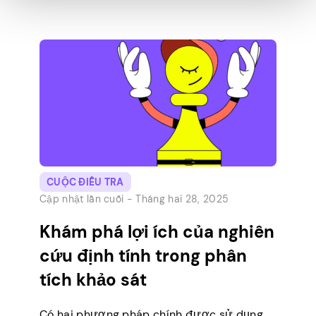
bên thứ ba để tìm kiếm phản hồi trung thực
của bạn. Nó an toàn, dễ sử dụng và quan […]
CUỘC ĐIỀU TRA
Cập nhật lần cuối -
Tháng hai 28, 2025
Khám phá lợi ích của nghiên
cứu định tính trong phân
tích khảo sát
Có hai phương pháp chính được sử dụng