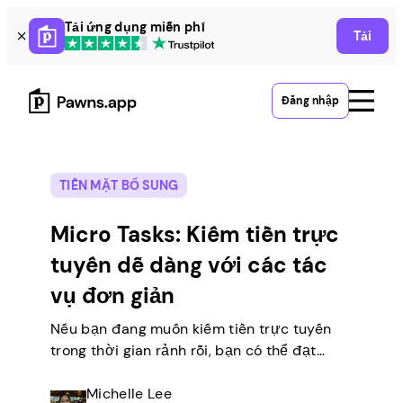
Skip
Tải ứng dụng miễn phí
Tải
to
content
Đăng nhập
TIỀN MẶT BỔ SUNG
Micro Tasks: Kiếm tiền trực
tuyến dễ dàng với các tác
vụ đơn giản
Nếu bạn đang muốn kiếm tiền trực tuyến
trong thời gian rảnh rỗi, bạn có thể đạt
được điều đó bằng cách thực hiện các
công việc đơn giản tại nhà. Có rất nhiều
Michelle Lee