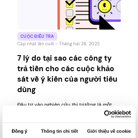
CUỘC ĐIỀU TRA
Cập nhật lần cuối -
Tháng hai 28, 2025
7 lý do tại sao các công ty
trả tiền cho các cuộc khảo
sát về ý kiến của người tiêu
dùng
Đầu tư vào nghiên cứu thị trường là một
cách mạnh mẽ để nâng tầm doanh nghiệp
và khám phá các cơ hội tạo doanh thu. Thật
không may, nhiều công ty tập trung vào
Đồng ý
Thông tin chi tiết
Giới thiệu về cookie
nghiên cứu thứ cấp (các nghiên cứu hiện