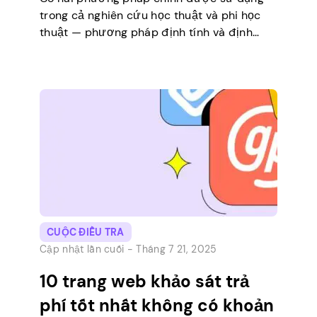
trong cả nghiên cứu học thuật và phi học
thuật — phương pháp định tính và định
lượng. Phương pháp định lượng thu thập
dữ liệu dựa trên các giá trị số và sử dụng
các công cụ thống kê để đưa ra kết luận
sâu sắc. […]
CUỘC ĐIỀU TRA
Cập nhật lần cuối -
Tháng 7 21, 2025
10 trang web khảo sát trả
phí tốt nhất không có khoản