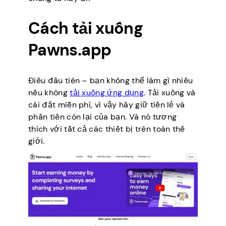
Cách tải xuống
Pawns.app
Điều đầu tiên – bạn không thể làm gì nhiều
nếu không
tải xuống ứng dụng
. Tải xuống và
cài đặt miễn phí, vì vậy hãy giữ tiền lẻ và
phần tiền còn lại của bạn. Và nó tương
thích với tất cả các thiết bị trên toàn thế
giới.