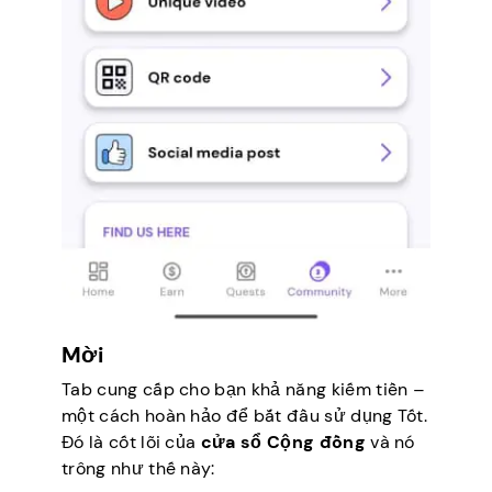
Mời
Tab cung cấp cho bạn khả năng kiếm tiền –
một cách hoàn hảo để bắt đầu sử dụng Tốt.
Đó là cốt lõi của
cửa sổ Cộng đồng
và nó
trông như thế này: