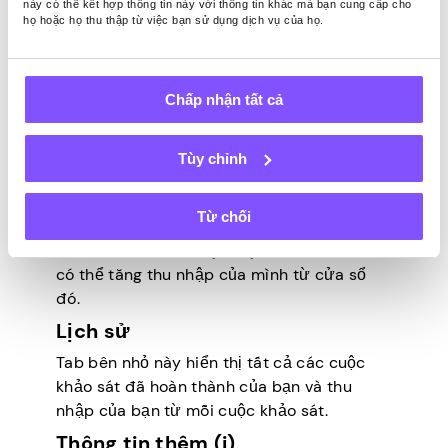
này có thể kết hợp thông tin này với thông tin khác mà bạn cung cấp cho
họ hoặc họ thu thập từ việc bạn sử dụng dịch vụ của họ.
Chấp nhận tất cả
Cuộc điều tra
Các
cuộc khảo sát trả phí
được cung cấp
Tùy chỉnh
rất thú vị và nhanh chóng. Bạn có thể làm
chúng khi bạn đang thư giãn. Nếu không có
Từ chối
gì được liệt kê ở đó, bạn có thể nhấn vào
tab
Hoàn thành nhiệm vụ
và xem cách bạn
có thể tăng thu nhập của mình từ cửa sổ
đó.
Lịch sử
Tab bên nhỏ này hiển thị tất cả các cuộc
khảo sát đã hoàn thành của bạn và thu
nhập của bạn từ mỗi cuộc khảo sát.
Thông tin thêm (i)