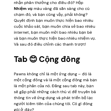
nhận phần thưởng cho điều đó? Hộp
Nhiệm vụ
màu vàng đã sẵn sàng cho cú
chạm đó, và bạn cũng vậy, phải không?
Quyết định bạn muốn thực hiện bao nhiêu
cuộc khảo sát, bạn muốn chia sẻ bao nhiêu
internet, bạn muốn mời bao nhiêu bạn bè
và bạn muốn thực hiện bao nhiêu nhiệm vụ.
Và sau đó điều chỉnh các thanh trượt!
Tab 😊 Cộng đồng
Pawns không chỉ là một ứng dụng – đó là
một cộng đồng và là một cộng đồng mà bạn
là một phần của nó. Đằng sau tab này, bạn
sẽ gặp phải những cách thú vị để truyền bá
thông tin về ứng dụng và phát triển bộ lạc
người kiếm tiền của chúng tôi. Có gì đóng
gói ở đây?