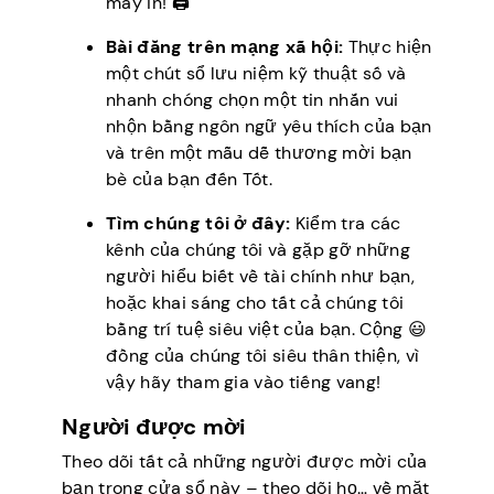
máy in! 🖨️
Bài đăng trên mạng xã hội:
Thực hiện
một chút sổ lưu niệm kỹ thuật số và
nhanh chóng chọn một tin nhắn vui
nhộn bằng ngôn ngữ yêu thích của bạn
và trên một mẫu dễ thương mời bạn
bè của bạn đến Tốt.
Tìm chúng tôi ở đây:
Kiểm tra các
kênh của chúng tôi và gặp gỡ những
người hiểu biết về tài chính như bạn,
hoặc khai sáng cho tất cả chúng tôi
bằng trí tuệ siêu việt của bạn. Cộng 😃
đồng của chúng tôi siêu thân thiện, vì
vậy hãy tham gia vào tiếng vang!
Người được mời
Theo dõi tất cả những người được mời của
bạn trong cửa sổ này – theo dõi họ… về mặt