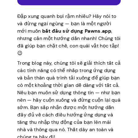
Đập xung quanh bụi rậm nhiều? Hãy nói to
và đừng ngại ngùng — bạn là một người
mới muốn
bắt đầu sử dụng Pawns.app
,
nhưng cần một hướng dẫn nhanh! Chúng tôi
đã giúp bạn chặt chẽ, con quái vật học tập!
😉
Trong blog này, chúng tôi sẽ giải thích tất cả
các tính năng có thể nhấp trong ứng dụng
và bản thân quá trình tải xuống để giúp bạn
có một khoảng thời gian dễ dàng với tất cả.
Nếu bạn muốn sử dụng thông tin — như bạn
nên — hãy cuộn xuống và đừng cuộn lại quá
sớm. Bạn sắp nhận được một hướng dẫn
đầy đủ về cách điều hướng ứng dụng và
tăng thu nhập thụ động của bạn lên mái
nhà và thông qua nó. Thắt dây an toàn và
chúng ta hãy đi!