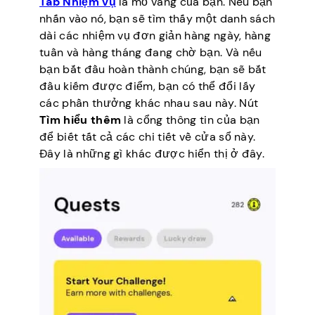
Tab Nhiệm vụ
là mỏ vàng của bạn. Nếu bạn
nhấn vào nó, bạn sẽ tìm thấy một danh sách
dài các nhiệm vụ đơn giản hàng ngày, hàng
tuần và hàng tháng đang chờ bạn. Và nếu
bạn bắt đầu hoàn thành chúng, bạn sẽ bắt
đầu kiếm được điểm, bạn có thể đổi lấy
các phần thưởng khác nhau sau này. Nút
Tìm hiểu thêm
là cổng thông tin của bạn
để biết tất cả các chi tiết về cửa sổ này.
Đây là những gì khác được hiển thị ở đây.