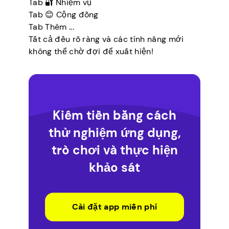
Tab 🔐 Nhiệm vụ
Tab 😊 Cộng đồng
Tab Thêm ...
Tất cả đều rõ ràng và các tính năng mới
không thể chờ đợi để xuất hiện!
Kiếm tiền bằng cách
thử nghiệm ứng dụng,
trò chơi và thực hiện
khảo sát
Cài đặt app miễn phí