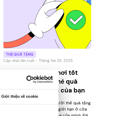
THẺ QUÀ TẶNG
Cập nhật lần cuối -
Tháng hai 28, 2025
Khám phá những nơi tốt
nhất để sử dụng thẻ quà
tặng Walmart Visa của bạn
Giới thiệu về cookie
Đừng để bị lừa bởi cái tên. Với thẻ quà tặng
Walmart Visa, Bạn không bị giới hạn ở cửa
hàng Walmart tại địa phương của mình. Đây