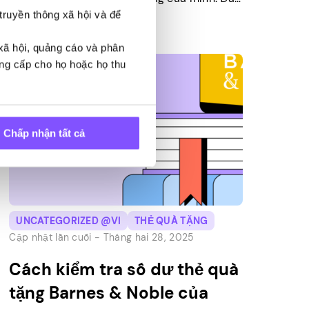
là thẻ quà tặng Visa có thể được sử dụng ở
truyền thông xã hội và để
bất cứ đâu chấp nhận thẻ ghi nợ Visa. Tối
đa hóa giá trị thẻ quà […]
 xã hội, quảng cáo và phân
ung cấp cho họ hoặc họ thu
Chấp nhận tất cả
UNCATEGORIZED @VI
THẺ QUÀ TẶNG
Cập nhật lần cuối -
Tháng hai 28, 2025
Cách kiểm tra số dư thẻ quà
tặng Barnes & Noble của