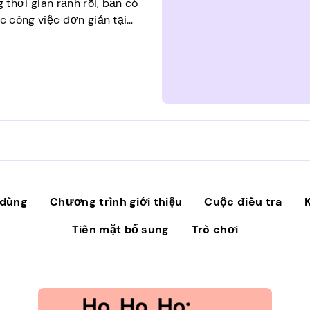
thời gian rảnh rỗi, bạn có
 công việc đơn giản tại
bạn, những người biến công
 của […]
 dùng
Chương trình giới thiệu
Cuộc điều tra
Tiền mặt bổ sung
Trò chơi