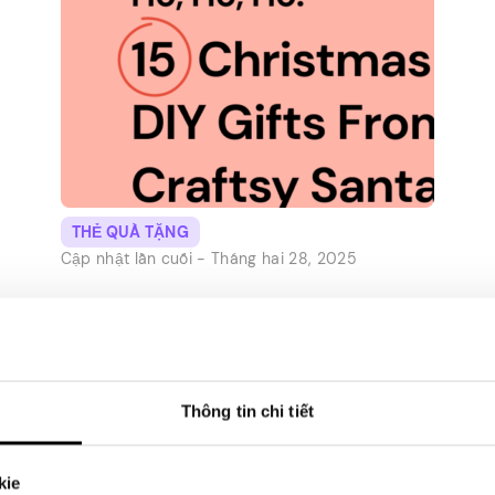
THẺ QUÀ TẶNG
Cập nhật lần cuối -
Tháng hai 28, 2025
Ho, Ho, Ho: 15 món quà tự
làm Giáng sinh từ ông già
Noel thủ công
Thông tin chi tiết
Khi bạn nghĩ về ông già Noel, bạn có thể ước
mình là ông ấy. Bạn ước mình có thể đi
kie
xuống ống khói, than cọ xát trên má khi bạn