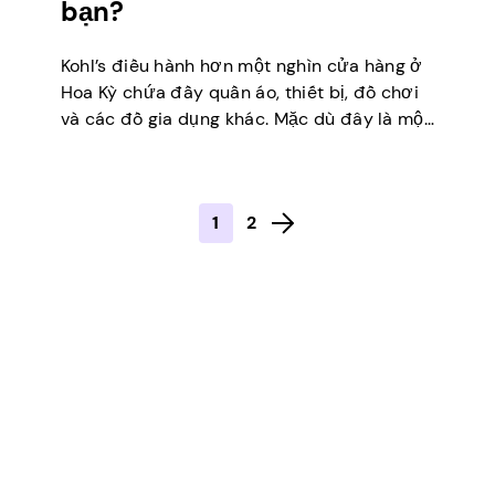
bạn?
Kohl’s điều hành hơn một nghìn cửa hàng ở
Hoa Kỳ chứa đầy quần áo, thiết bị, đồ chơi
và các đồ gia dụng khác. Mặc dù đây là một
cửa hàng bách hóa thân thiện với ngân
sách, nhưng luôn có nguy cơ chi tiêu quá
mức cho những thứ không cần thiết trong
1
2
[…]