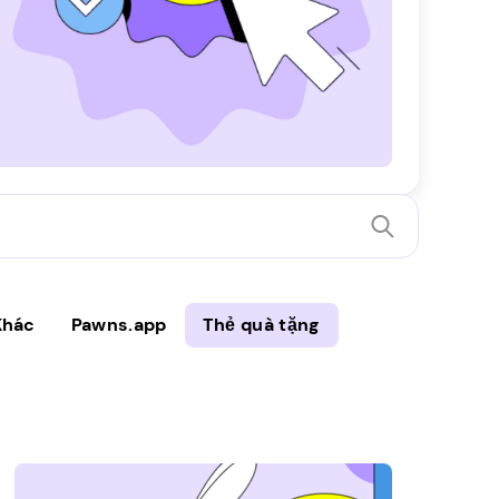
Khác
Pawns.app
Thẻ quà tặng