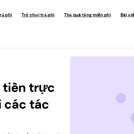
rả phí
Trò chơi trả phí
Thẻ quà tặng miễn phí
Bài vi
 tiền trực
 các tác