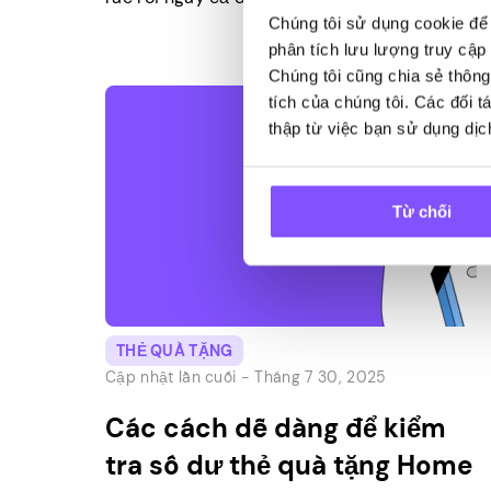
toàn yêu thích quà tặng. Trong khi một số
Chúng tôi sử dụng cookie để 
người có sở thích chính xác, những người
phân tích lưu lượng truy cập 
khác ít cụ thể hơn hoặc thậm chí không
Chúng tôi cũng chia sẻ thông
thích nhận quà. Và […]
tích của chúng tôi. Các đối 
thập từ việc bạn sử dụng dịc
Từ chối
THẺ QUÀ TẶNG
Cập nhật lần cuối -
Tháng 7 30, 2025
Các cách dễ dàng để kiểm
tra số dư thẻ quà tặng Home