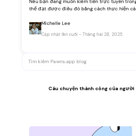
Nếu bạn đang muốn kiếm tiền trực tuyến trong 
thể đạt được điều đó bằng cách thực hiện các
nhà. Có rất nhiều người ngoài kia giống như 
việc nhanh chóng từ sự thoải mái của ngôi nhà
Michelle Lee
Cập nhật lần cuối - Tháng hai 28, 2025
Tìm
kiếm
Pawns.app
blog
Câu chuyện thành công của người