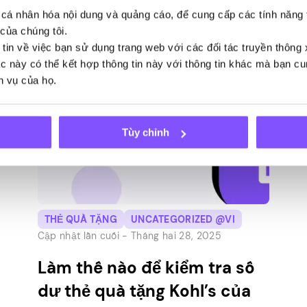
trượt vào lò sưởi có thể được thắp sáng để
cá nhân hóa nội dung và quảng cáo, để cung cấp các tính năng 
nhét quà dưới cây thông Noel. Được rồi,
của chúng tôi.
một số trong số đó có […]
 tin về việc bạn sử dụng trang web với các đối tác truyền thông
tác này có thể kết hợp thông tin này với thông tin khác mà bạn c
h vụ của họ.
Tùy chỉnh
THẺ QUÀ TẶNG
UNCATEGORIZED @VI
Cập nhật lần cuối -
Tháng hai 28, 2025
Làm thế nào để kiểm tra số
dư thẻ quà tặng Kohl’s của