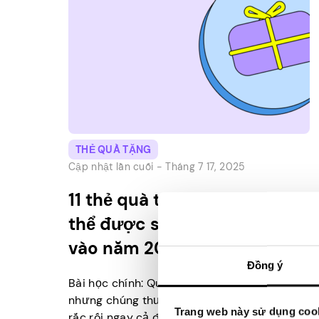
THẺ QUÀ TẶNG
Cập nhật lần cuối -
Tháng 7 17, 2025
11 thẻ quà tặng hàng đầu có
thể được sử dụng quốc tế
vào năm 2026
Đồng ý
Bài học chính: Quà tặng thật tuyệt vời,
nhưng chúng thường có thể trở thành một
Trang web này sử dụng coo
rắc rối ngay cả đối với những người hoàn