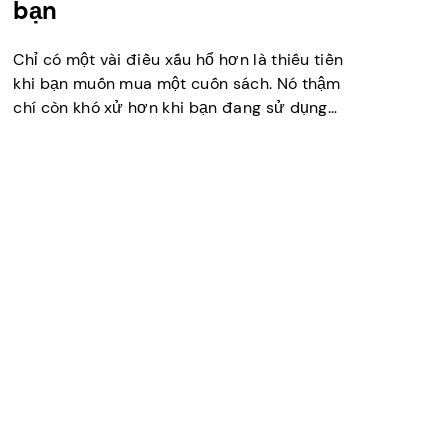
bạn
Chỉ có một vài điều xấu hổ hơn là thiếu tiền
khi bạn muốn mua một cuốn sách. Nó thậm
chí còn khó xử hơn khi bạn đang sử dụng
thẻ quà tặng và sự khác biệt sẽ là một
khoản chi phí bất ngờ. May mắn thay, khá
đơn giản để kiểm tra sự […]