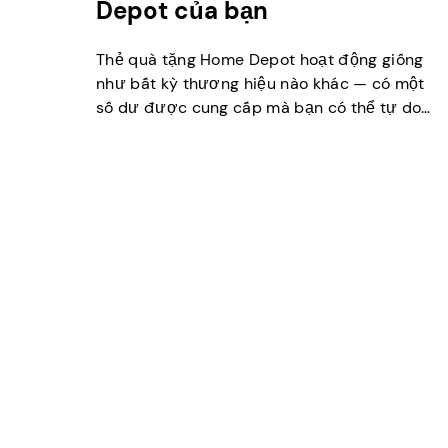
Depot của bạn
Thẻ quà tặng Home Depot hoạt động giống
như bất kỳ thương hiệu nào khác — có một
số dư được cung cấp mà bạn có thể tự do
sử dụng tại bất kỳ cửa hàng nào hoặc trực
tuyến. Thực sự chỉ có một điểm khác biệt
lớn ở chỗ bạn có thể tải […]