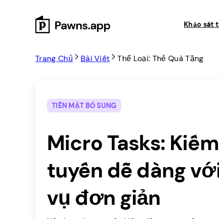
Skip
to
Khảo sát t
content
Trang Chủ
Bài Viết
Thể Loại: Thẻ Quà Tặng
TIỀN MẶT BỔ SUNG
Micro Tasks: Kiếm
tuyến dễ dàng với
vụ đơn giản