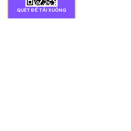
QUÉT ĐỂ TẢI XUỐNG
Tải xuống ứng dụng Pawns.app dành cho thiết bị di độ
KIẾM
Khảo sát t
LIÊN LẠC
Trò chơi t
THƯỞNG
hello@pawns.app
Rút tiền
Hỗ trợ 24/7
Nhận thẻ 
Khảo sát 
TÌM CHÚNG TÔI Ở ĐÂY
Khảo sát 
Các lựa c
Kiếm tiền