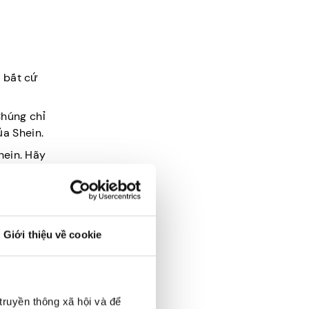
c bất cứ
Chúng chỉ
a Shein.
hein. Hãy
gì bạn
ột phần.
dư tài
Giới thiệu về cookie
ng hoặc
ơn.
truyền thông xã hội và để