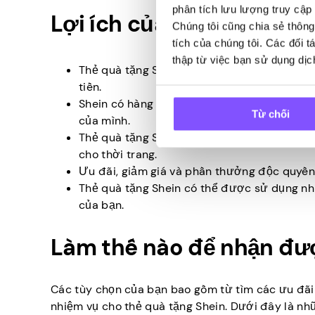
phân tích lưu lượng truy cập 
Lợi ích của thẻ quà tặng
Chúng tôi cũng chia sẻ thông
tích của chúng tôi. Các đối 
thập từ việc bạn sử dụng dịc
Thẻ quà tặng Shein không liên quan đến bất
tiền.
Shein có hàng trăm nghìn mặt hàng được bán
Từ chối
của mình.
Thẻ quà tặng Shein không chỉ là một cách để 
cho thời trang.
Ưu đãi, giảm giá và phần thưởng độc quyền
Thẻ quà tặng Shein có thể được sử dụng nh
của bạn.
Làm thế nào để nhận đượ
Các tùy chọn của bạn bao gồm từ tìm các ưu đãi
nhiệm vụ cho thẻ quà tặng Shein. Dưới đây là n