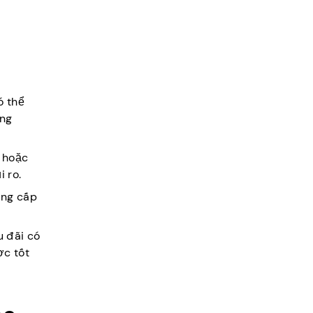
ó thể
ông
a hoặc
 ro.
ung cấp
u đãi có
ợc tốt