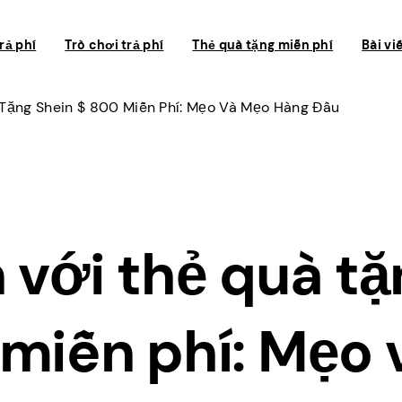
rả phí
Trò chơi trả phí
Thẻ quà tặng miễn phí
Bài vi
Tặng Shein $ 800 Miễn Phí: Mẹo Và Mẹo Hàng Đầu
 với thẻ quà tặ
miễn phí: Mẹo 