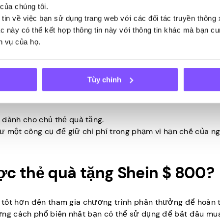
của chúng tôi.
 Shein
 tin về việc bạn sử dụng trang web với các đối tác truyền thông
tác này có thể kết hợp thông tin này với thông tin khác mà bạn c
h vụ của họ.
 kỳ khoản phí bổ sung nào, vì vậy việc chuyển chúng có thể
. Bạn chắc chắn sẽ tìm thấy thứ gì đó để chi tiêu thẻ quà
Tùy chỉnh
tránh tặng tiền. Đó là một khuyến nghị tuyệt vời để tiết ki
 dành cho chủ thẻ quà tặng.
ư một công cụ để giữ chi phí trong phạm vi hạn chế của n
c thẻ quà tặng Shein $ 800?
 tốt hơn đến tham gia chương trình phần thưởng để hoàn 
hững cách phổ biến nhất bạn có thể sử dụng để bắt đầu m