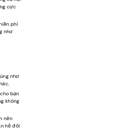
ang cực
miễn phí
ng như
Đúng như
hác.
 cho bạn
ặng không
ân nền
n hệ đối