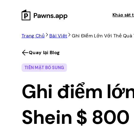
Skip
to
Khảo sát t
content
Trang Chủ
Bài Viết
Ghi Điểm Lớn Với Thẻ Quà 
Quay lại Blog
TIỀN MẶT BỔ SUNG
Ghi điểm lớn
Shein $ 800 