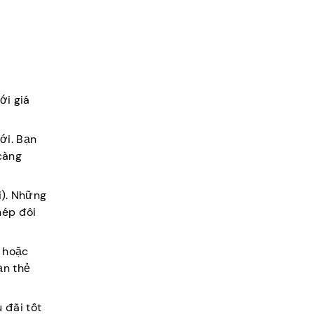
ới giá
ới. Bạn
càng
i). Những
hép đôi
b hoặc
ạn thẻ
 đãi tốt