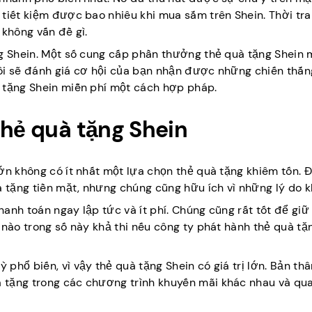
 tiết kiệm được bao nhiêu khi mua sắm trên Shein. Thời tr
 không vấn đề gì.
ng Shein. Một số cung cấp phần thưởng thẻ quà tặng Shein 
 tôi sẽ đánh giá cơ hội của bạn nhận được những chiến thắ
 tặng Shein miễn phí một cách hợp pháp.
thẻ quà tặng Shein
lớn không có ít nhất một lựa chọn thẻ quà tặng khiêm tốn. 
à tặng tiền mặt, nhưng chúng cũng hữu ích vì những lý do k
anh toán ngay lập tức và ít phí. Chúng cũng rất tốt để giữ
 nào trong số này khả thi nếu công ty phát hành thẻ quà t
phổ biến, vì vậy thẻ quà tặng Shein có giá trị lớn. Bản th
 tặng trong các chương trình khuyến mãi khác nhau và qua