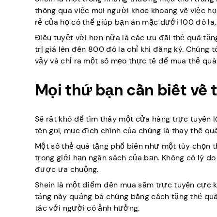
thông qua việc mọi người khoe khoang về việc họ
rẻ của họ có thể giúp bạn ăn mặc dưới 100 đô la,
Điều tuyệt vời hơn nữa là các ưu đãi thẻ quà tặ
trị giá lên đến 800 đô la chỉ khi đăng ký. Chúng
vậy và chỉ ra một số mẹo thực tế để mua thẻ quà
Mọi thứ bạn cần biết về 
Sẽ rất khó để tìm thấy một cửa hàng trực tuyến 
tên gọi, mục đích chính của chúng là thay thế qu
Một số thẻ quà tặng phổ biến như một tùy chọn th
trong giới hạn ngân sách của bạn. Không có lý do
được ưa chuộng.
Shein là một điểm đến mua sắm trực tuyến cực kỳ 
tảng này quảng bá chúng bằng cách tặng thẻ quà
tác với người có ảnh hưởng.