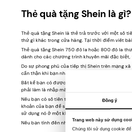
Thẻ quà tặng Shein là gì?
Thẻ quà tặng Shein là thẻ trả trước với một số ti
thứ gì khác trong cửa hàng. Tại thời điểm viết bà
Thẻ quà tặng Shein 750 đô la hoặc 800 đô la th
dành cho các chương trình khuyến mãi đặc biệt,
Do sự phong phú của tiếp thị Shein trên mạng xã h
cẩn thận khi bạn nhập thông tin cá nhân hoặc tha
Bất kể bạn có được thẻ quà tặng giá trị nào, vi
phải làm là nhập mã và tùy thuộc vào số tiền, c
Nếu bạn có số tiền thẻ quà tặng Shein lớn hơn c
Đồng ý
khoản của bạn để sử dụng sau này. Chỉ cần đảm 
sử dụng nó ở một khu vực mà nó không dành cho
Trang web này sử dụng coo
Nếu bạn tính đến những ngoại lệ này khi mua thẻ 
Chúng tôi sử dụng cookie để 