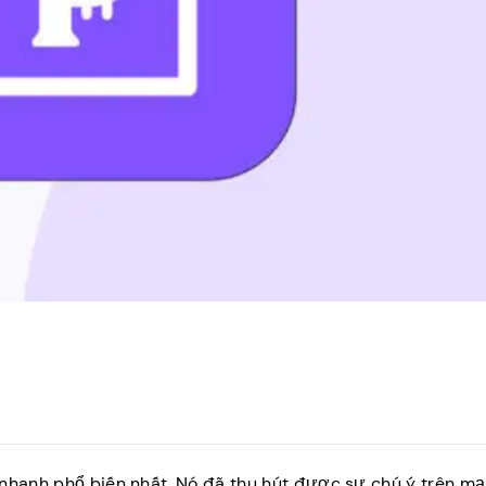
 nhanh phổ biến nhất. Nó đã thu hút được sự chú ý trên mạ