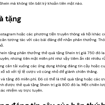
Shein mà không tốn bất kỳ khoản tiền mặt nào.
à tặng
Instagram hoặc các phương tiện truyền thông xã hội khác c
ỉ cần tương tác với các bài đăng để nhận phần thưởng. Th
hỏ.
hein tặng phần thưởng thẻ quà tặng Shein trị giá 750 đô l
yến, nhưng tiền mặt miễn phí như vậy tiềm ẩn rất nhiều rủi
g cần tải xuống các ứng dụng không đáng tin cậy hoặc c
 xổ số với tỷ lệ cược vô cùng nhỏ để giành chiến thắng.
và tặng đồ miễn phí. Đó có thể là thẻ quà tặng hoặc các ư
nh được thẻ quà tặng Shein trị giá 800 đô la. Một chiến lư
ác nhiệm vụ trực tuyến.