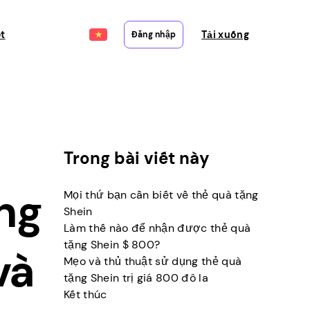
ết
Tải xuống
Đăng nhập
Trong bài viết này
ng
Mọi thứ bạn cần biết về thẻ quà tặng
Shein
Làm thế nào để nhận được thẻ quà
tặng Shein $ 800?
và
Mẹo và thủ thuật sử dụng thẻ quà
tặng Shein trị giá 800 đô la
Kết thúc