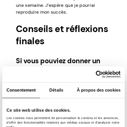
une semaine. J’espère que je pourrai
reproduire mon succès.
Conseils et réflexions
finales
Si vous pouviez donner un
conseil aux nouveaux
utilisateurs, quel serait-il ?
Consentement
Détails
À propos des cookies
Essayez-le, vous pourriez être surpris
comme moi lors du premier paiement.
Ce site web utilise des cookies.
Si vous pouviez Pawns.app
Les cookies nous permettent de personnaliser le contenu et les annonces,
d'offrir des fonctionnalités relatives aux médias sociaux et d'analyser notre