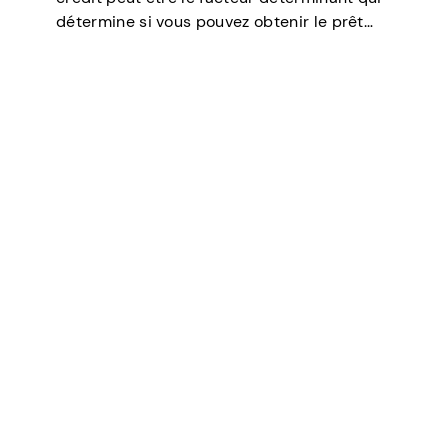
détermine si vous pouvez obtenir le prêt
dont vous avez besoin, négocier des taux
d’intérêt plus bas, louer un appartement, ou
même jouer un rôle…