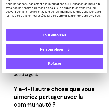
décrire en trois mots, quels
trafic.
Nous partageons également des informations sur l'utilisation de notre site
seraient-ils ?
avec nos partenaires de médias sociaux, de publicité et d'analyse, qui
peuvent combiner celles-ci avec d'autres informations que vous leur avez
fournies ou qu'ils ont collectées lors de votre utilisation de leurs services.
Amusant, intéressant et engageant.
Tout autoriser
Qu’est-ce qui a été le plus
surprenant dans l’utilisation
Personnaliser
de l’application ?
Refuser
Le plus surprenant, c’est que j’ai gagné un
peu d’argent.
Y a-t-il autre chose que vous
aimeriez partager avec la
communauté ?