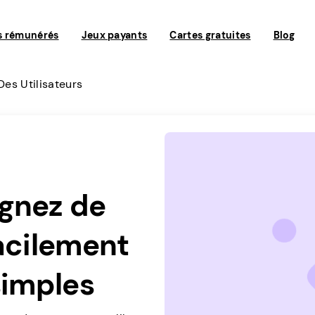
s rémunérés
Jeux payants
Cartes gratuites
Blog
Des Utilisateurs
agnez de
facilement
simples