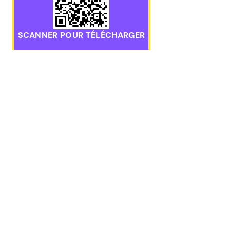
SCANNER POUR TÉLÉCHARGER
Téléchargez l’application mobile Pawns.app pour iOS o
GAGNER
Sondages
CONTACTEZ-NOUS
Jeux paya
RÉCOMPE
hello@pawns.app
Retrait
Assistance 24h/24 et 7j/7
Obtenez d
Sondages 
RETROUVEZ-NOUS ICI
Sondages 
Sondages 
Gagnez de