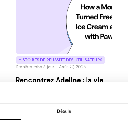
HISTOIRES DE RÉUSSITE DES UTILISATEURS
Dernière mise à jour -
Août 27, 2025
Rencontrez Adeline : la vie
de maman rencontre un
revenu supplémentaire avec
Pawns.app
Détails
Parlez-nous un peu de vous ! Je viens de