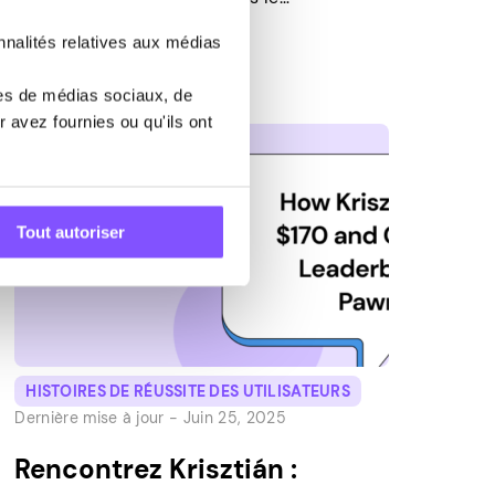
département assurance qualité d’une
nnalités relatives aux médias
multinationale. En dehors du travail, j’adore
cuisiner et dîner dans de grands
res de médias sociaux, de
restaurants. Comment avez-vous découvert
 avez fournies ou qu'ils ont
Pawns.app et qu’est-ce qui a retenu votre
attention ? J’ai découvert […]
Tout autoriser
HISTOIRES DE RÉUSSITE DES UTILISATEURS
Dernière mise à jour -
Juin 25, 2025
Rencontrez Krisztián :