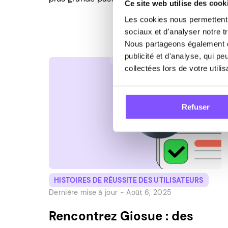
Ce site web utilise des cook
particulier le tricot et le crochet. J’aime
Les cookies nous permettent d
aussi passer du temps avec mon chien Eico,
sociaux et d'analyser notre tr
qui est mon fidèle compagnon depuis de
Nous partageons également de
nombreuses années. Comment avez-vous
publicité et d'analyse, qui p
découvert Pawns.app et qu’est-ce qui a
collectées lors de votre utili
retenu votre attention […]
Refuser
HISTOIRES DE RÉUSSITE DES UTILISATEURS
Dernière mise à jour -
Août 6, 2025
Rencontrez Giosue : des