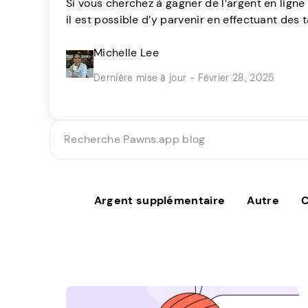
Si vous cherchez à gagner de l’argent en ligne
il est possible d’y parvenir en effectuant des
vous. Il y a beaucoup de gens comme vous qu
rapides dans le confort de leur maison en un 
Michelle Lee
Les opportunités sont présentées par […]
Dernière mise à jour - Février 28, 2025
Recherche
Pawns.app
blog
Argent supplémentaire
Autre
C