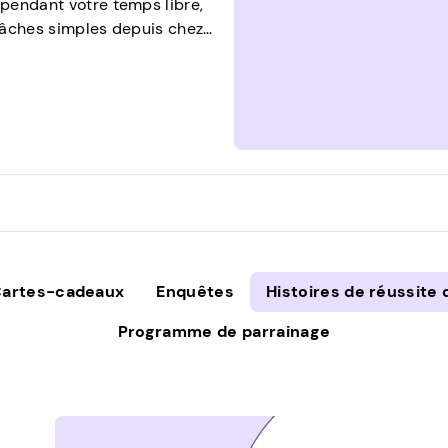
 pendant votre temps libre,
 tâches simples depuis chez
i transforment des emplois
revenu secondaire stable.
artes-cadeaux
Enquêtes
Histoires de réussite 
Programme de parrainage