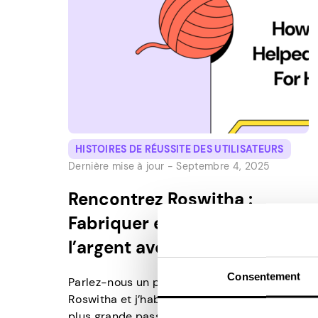
HISTOIRES DE RÉUSSITE DES UTILISATEURS
Dernière mise à jour -
Septembre 4, 2025
Rencontrez Roswitha :
Fabriquer et gagner de
l’argent avec Pawns.app
Consentement
Parlez-nous un peu de vous ! Je m’appelle
Roswitha et j’habite en Saxe-Anhalt. Ma
plus grande passion est l’artisanat, en