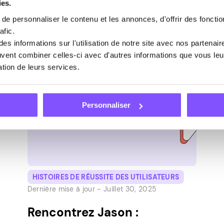
Fresno, en Californie. J’ai deux petits
ies.
garçons, l’un est autiste et l’autre a un
e personnaliser le contenu et les annonces, d'offrir des fonctio
TDAH, donc mes passe-temps tournent à
afic.
peu près autour de ce qui les rend heureux.
s informations sur l'utilisation de notre site avec nos partenai
Notre routine quotidienne change
euvent combiner celles-ci avec d'autres informations que vous leur
constamment, mais en ce moment, mon fils
sation de leurs services.
autiste est obsédé par la natation. […]
Personnaliser
HISTOIRES DE RÉUSSITE DES UTILISATEURS
Dernière mise à jour -
Juillet 30, 2025
Rencontrez Jason :