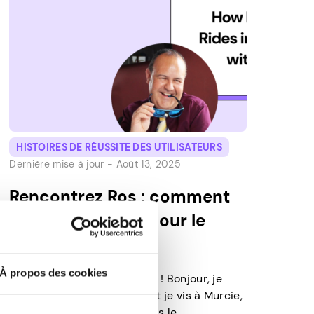
HISTOIRES DE RÉUSSITE DES UTILISATEURS
Dernière mise à jour -
Août 13, 2025
Rencontrez Ros : comment
Pawns.app payé pour le
dîner de famille
À propos des cookies
Parlez-nous un peu de vous ! Bonjour, je
m’appelle Ros. J’ai 45 ans et je vis à Murcie,
en Espagne. Je travaille dans le