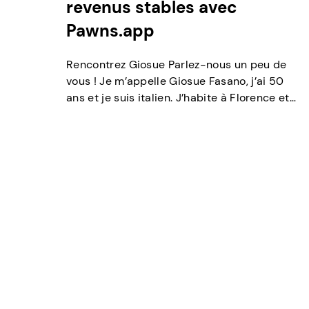
revenus stables avec
Pawns.app
Rencontrez Giosue Parlez-nous un peu de
vous ! Je m’appelle Giosue Fasano, j’ai 50
ans et je suis italien. J’habite à Florence et
je travaille comme chauffeur pour une
entreprise de gestion des déchets. J’aime
beaucoup le sport ; Je les regarde souvent
à la télé, mais je suis surtout passionné par
les sondages. J’aime rester […]