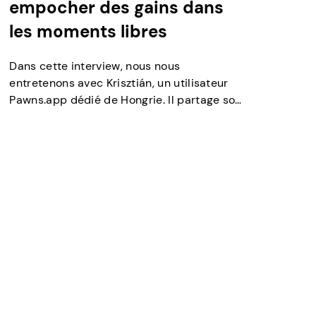
empocher des gains dans
les moments libres
Dans cette interview, nous nous
entretenons avec Krisztián, un utilisateur
Pawns.app dédié de Hongrie. Il partage son
expérience personnelle, ses conseils et ses
réflexions sur l’utilisation de l’application
pour gagner un revenu supplémentaire tout
en conciliant la vie de famille. Commencer
Peux-tu te présenter et nous parler un peu
de ton parcours ? Je m’appelle […]