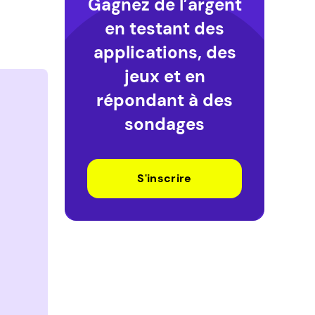
Gagnez de l’argent
en testant des
applications, des
jeux et en
répondant à des
sondages
S'inscrire