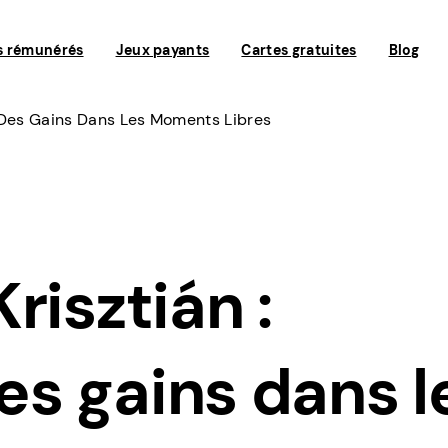
s rémunérés
Jeux payants
Cartes gratuites
Blog
 Des Gains Dans Les Moments Libres
risztián :
s gains dans l