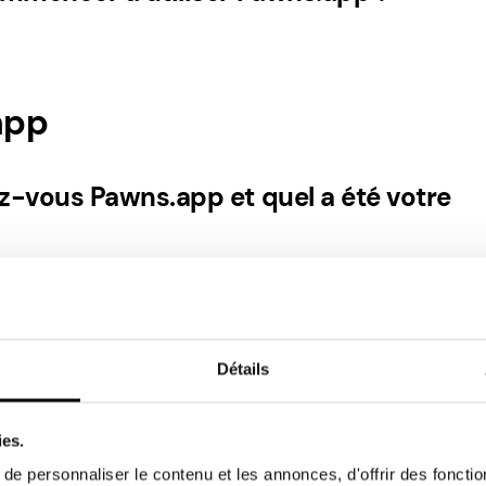
app
z-vous Pawns.app et quel a été votre
il y a toujours de nouvelles offres, et je vois que vous vous 
Détails
 de gain sur l’application ?
ies.
lus difficile à collecter, mais depuis que j’ai appris à conna
e personnaliser le contenu et les annonces, d'offrir des fonctio
e personnes que possible, c’est devenu plus facile et plus r