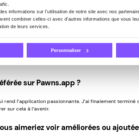
afic.
s informations sur l'utilisation de notre site avec nos partenai
à maximiser vos gains ?
euvent combiner celles-ci avec d'autres informations que vous leur
sation de leurs services.
yeux, je réponds aux sondages, je choisis les offres que je pe
 Et bien sûr, j’essaie d’inviter le plus de monde possible.
Personnaliser
mmentaires
référée sur Pawns.app ?
i rend l’application passionnante. J’ai finalement terminé 
r sur cela à l’avenir.
vous aimeriez voir améliorées ou ajoutée