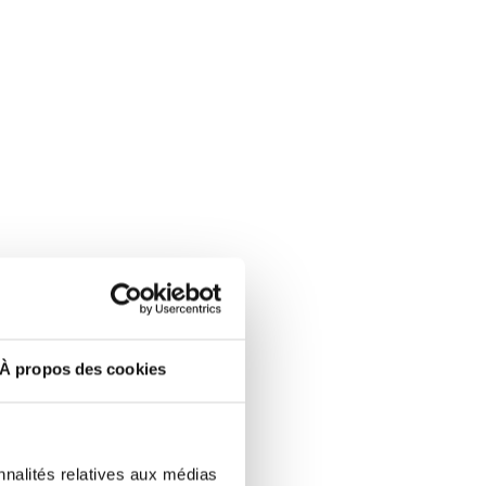
en
À propos des cookies
ître
nnalités relatives aux médias
apide.