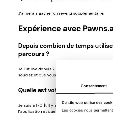
J’aimerais gagner un revenu supplémentaire.
Expérience avec Pawns.
Depuis combien de temps utilise
parcours ?
Je l’utilise depuis 7 mois. C’est excitant parce qu’
souciez et que vous innovez constamment.
Consentement
Quelle est votre plus grande étape
Ce site web utilise des cook
Je suis à 170 $. Il y a eu des moments où c’était p
Les cookies nous permettent d
l’application et que j’ai essayé d’inviter autant d