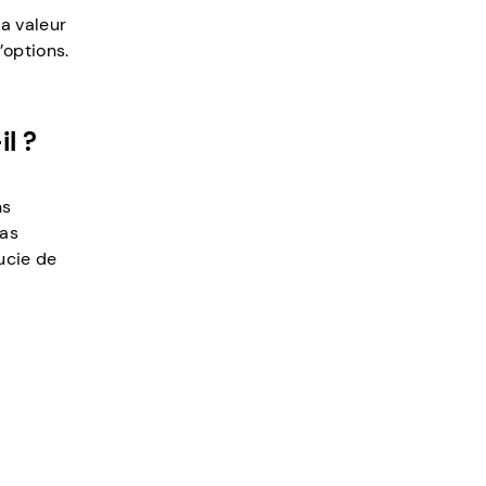
la valeur
’options.
l ?
ns
pas
ucie de