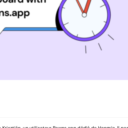
Krisztián, un utilisateur Pawns.app dédié de Hongrie. Il pa