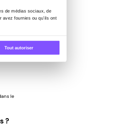
res de médias sociaux, de
 avez fournies ou qu'ils ont
ux
Tout autoriser
dans le
s ?