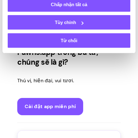
một ứng dụng không ngừng phát triển với
Chấp nhận tất cả
rất nhiều tiềm năng, nó quan tâm đến bạn,
dịch vụ khách hàng tuyệt vời và có rất
Tùy chỉnh
nhiều lựa chọn.
Nếu bạn có thể mô tả
Từ chối
Pawns.app trong ba từ,
chúng sẽ là gì?
Thú vị, hiện đại, vui tươi.
Cài đặt app miễn phí