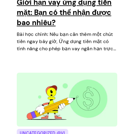
Giới hạn vay ứng dụng tiền
mặt: Bạn có thể nhận được
bao nhiêu?
Bài học chính: Nếu bạn cần thêm một chút
tiền ngay bây giờ, Ứng dụng tiền mặt có
tính năng cho phép bạn vay ngắn hạn trực
tiếp trên điện thoại của mình. Đó là một
cách đơn giản để…
UNCATEGORIZED @VI