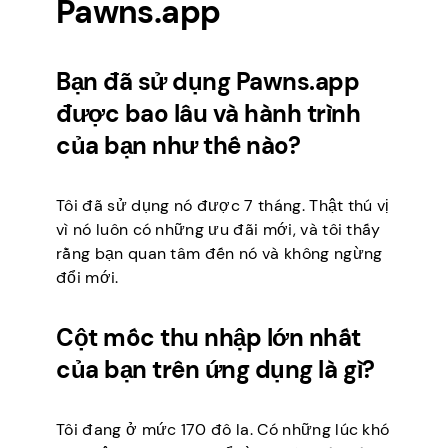
Pawns.app
Bạn đã sử dụng Pawns.app
được bao lâu và hành trình
của bạn như thế nào?
Tôi đã sử dụng nó được 7 tháng. Thật thú vị
vì nó luôn có những ưu đãi mới, và tôi thấy
rằng bạn quan tâm đến nó và không ngừng
đổi mới.
Cột mốc thu nhập lớn nhất
của bạn trên ứng dụng là gì?
Tôi đang ở mức 170 đô la. Có những lúc khó