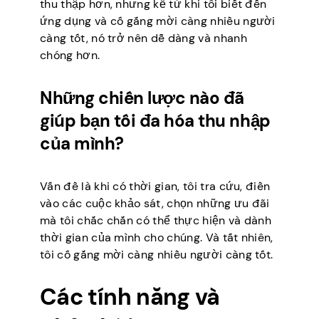
thu thập hơn, nhưng kể từ khi tôi biết đến
ứng dụng và cố gắng mời càng nhiều người
càng tốt, nó trở nên dễ dàng và nhanh
chóng hơn.
Những chiến lược nào đã
giúp bạn tối đa hóa thu nhập
của mình?
Vấn đề là khi có thời gian, tôi tra cứu, điền
vào các cuộc khảo sát, chọn những ưu đãi
mà tôi chắc chắn có thể thực hiện và dành
thời gian của mình cho chúng. Và tất nhiên,
tôi cố gắng mời càng nhiều người càng tốt.
Các tính năng và