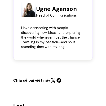
Ugne Aganson
Head of Communications
I love connecting with people,
discovering new ideas, and exploring
the world whenever I get the chance.
Traveling is my passion—and so is
spending time with my dog!
Chia sẻ bài viết này