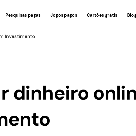
Pesquisas pagas
Jogos pagos
Cartões grátis
Blo
m Investimento
 dinheiro onli
mento