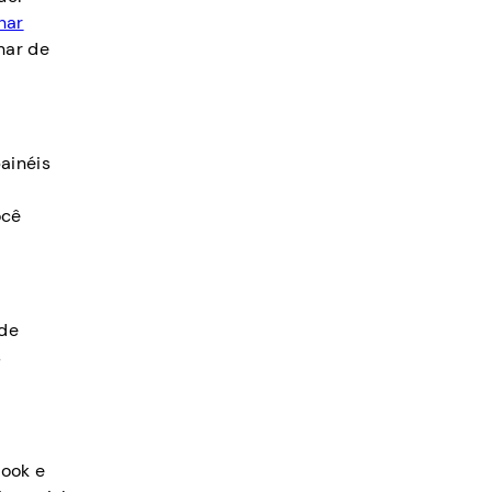
har
har de
ainéis
ocê
 de
s
ook e