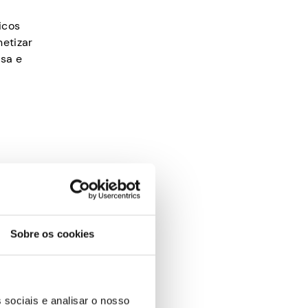
icos
etizar
isa e
alização
 as
Sobre os cookies
e
 sociais e analisar o nosso