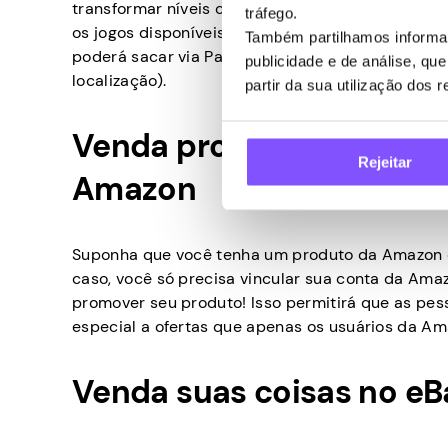
transformar níveis concluídos e tarefas no jogo em
tráfego.
os jogos disponíveis, escolher o seu favorito e 
Também partilhamos informaç
poderá sacar via PayPal, Bitcoin, cartões-prese
publicidade e de análise, q
localização).
partir da sua utilização dos 
Venda produtos por meio
Rejeitar
Amazon
Suponha que você tenha um produto da Amazon qu
caso, você só precisa vincular sua conta da Amaz
promover seu produto! Isso permitirá que as pe
especial a ofertas que apenas os usuários da A
Venda suas coisas no eB