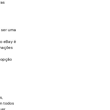
ras
e ser uma
 o eBay é
rmações
 opção
s,
m todos
uer