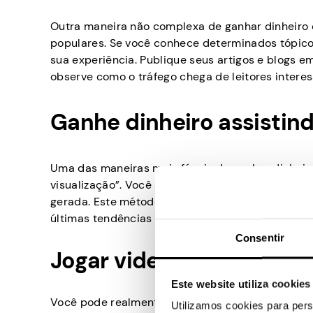
Outra maneira não complexa de ganhar dinheiro o
populares. Se você conhece determinados tópico
sua experiência. Publique seus artigos e blogs 
observe como o tráfego chega de leitores intere
Ganhe dinheiro assistind
Uma das maneiras mais fáceis de ganhar dinheiro
visualização”. Você assiste a um vídeo e, em se
gerada. Este método permitirá que você ganhe a
últimas tendências do setor.
Consentir
Jogar videogames
Este website utiliza cookies
Você pode realmente ser pago para
jogar em se
Utilizamos cookies para pers