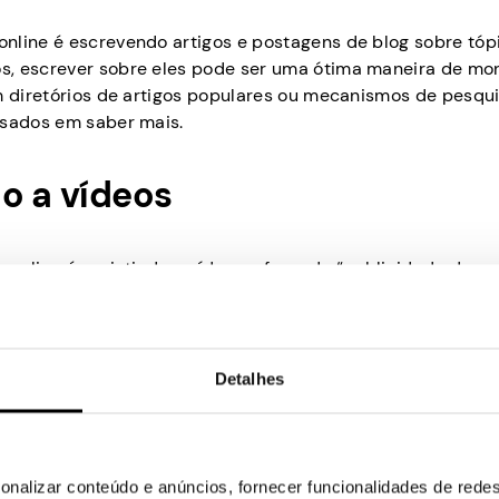
nline é escrevendo artigos e postagens de blog sobre tóp
s, escrever sobre eles pode ser uma ótima maneira de mon
em diretórios de artigos populares ou mecanismos de pesqu
ssados em saber mais.
o a vídeos
 online é assistindo a vídeos e fazendo “publicidade de
guida, a empresa de vídeo paga uma comissão por cada visu
lgum dinheiro extra e mantenha-se atualizado sobre todas
Detalhes
u smartphone
? A resposta é sim! Com Pawns.app, você pod
onalizar conteúdo e anúncios, fornecer funcionalidades de redes