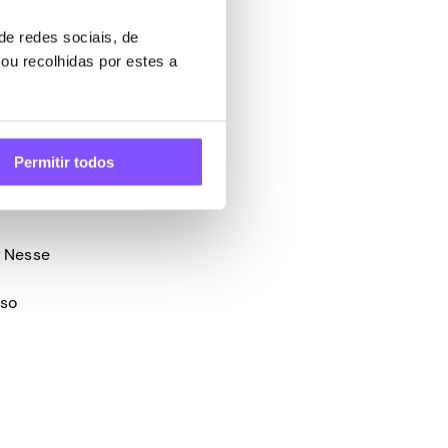
ivo, ver
cê
e redes sociais, de
ou recolhidas por estes a
Permitir todos
. Nesse
sso