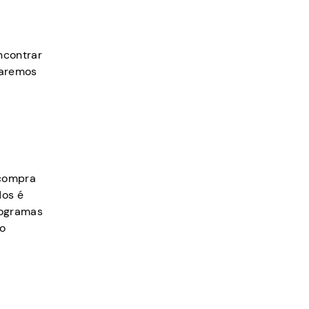
ncontrar
haremos
 compra
dos é
rogramas
ro