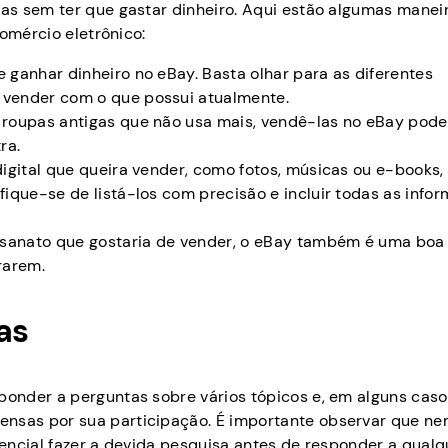
as sem ter que gastar dinheiro. Aqui estão algumas manei
omércio eletrônico:
e ganhar dinheiro no eBay. Basta olhar para as diferentes
a vender com o que possui atualmente.
u roupas antigas que não usa mais, vendê-las no eBay pod
ra.
digital que queira vender, como fotos, músicas ou e-books,
ifique-se de listá-los com precisão e incluir todas as info
sanato que gostaria de vender, o eBay também é uma boa
rarem.
as
onder a perguntas sobre vários tópicos e, em alguns caso
sas por sua participação. É importante observar que ne
ssencial fazer a devida pesquisa antes de responder a qualq