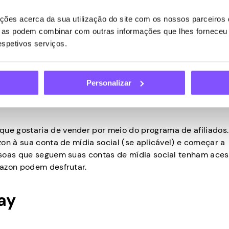
 dinheiro! Tudo o que você precisa fazer é iniciar o aplicat
começar a jogar! Assim que seus ganhos atingirem US$ 5, vo
ões acerca da sua utilização do site com os nossos parceiros d
nte, Venmo ou transferência bancária (dependendo da sua
ue as podem combinar com outras informações que lhes forneceu 
respetivos serviços.
 do programa de afiliados da
Personalizar
e gostaria de vender por meio do programa de afiliados
on à sua conta de mídia social (se aplicável) e começar a
ssoas que seguem suas contas de mídia social tenham ace
mazon podem desfrutar.
ay