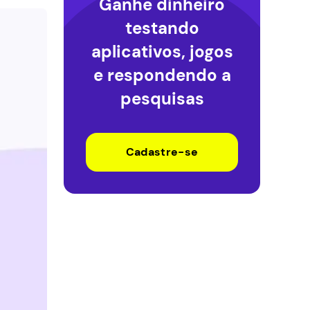
Ganhe dinheiro
testando
aplicativos, jogos
e respondendo a
pesquisas
Cadastre-se