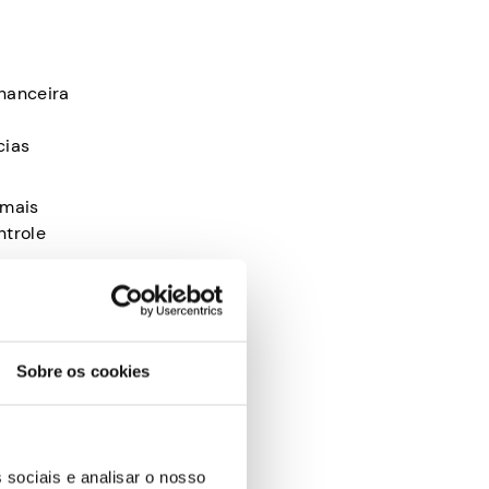
nanceira
cias
 mais
ntrole
ional e o
os
Sobre os cookies
a
igos para
 sociais e analisar o nosso
o apenas