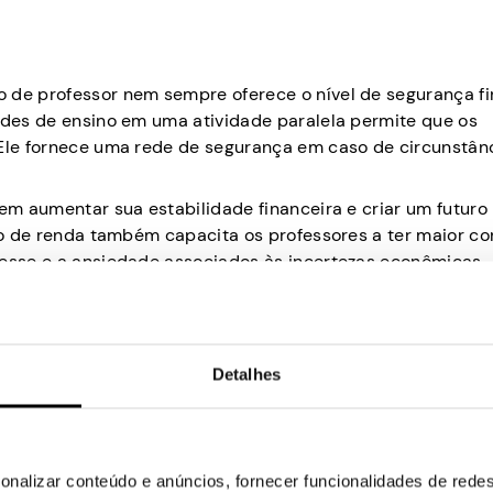
 de professor nem sempre oferece o nível de segurança fi
dades de ensino em uma atividade paralela permite que os
 Ele fornece uma rede de segurança em caso de circunstân
dem aumentar sua estabilidade financeira e criar um futuro
ção de renda também capacita os professores a ter maior co
resse e a ansiedade associados às incertezas econômicas.
ento Pessoal
 contribuir significativamente para o crescimento profiss
o, embora gratificante, às vezes pode se tornar rotina, e 
Detalhes
inhos para o aprimoramento pessoal e de habilidades. Um
o de conteúdo pode iniciar um blog ou contribuir com art
onalizar conteúdo e anúncios, fornecer funcionalidades de redes
lidades de escrita e explorando novas ideias. Este ato nã