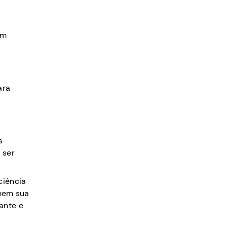
ém
ara
s
 ser
ciência
nhem sua
ante e