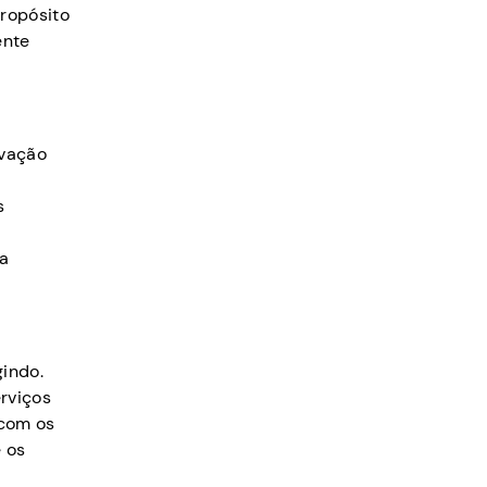
propósito
ente
ivação
s
 a
indo.
rviços
 com os
e os