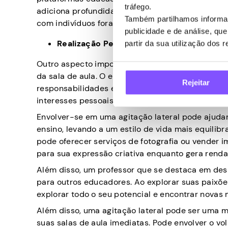
tráfego.
adiciona profundidade ao seu portfólio profiss
Também partilhamos informaç
com indivíduos fora do campo da educação.
publicidade e de análise, q
Realização Pessoal
partir da sua utilização dos 
Outro aspecto importante de considerar uma ativ
da sala de aula. O ensino pode ser uma profissão
Rejeitar
responsabilidades extracurriculares. Às vezes, 
interesses pessoais.
Envolver-se em uma agitação lateral pode ajudar 
ensino, levando a um estilo de vida mais equilib
pode oferecer serviços de fotografia ou vender
para sua expressão criativa enquanto gera renda 
Além disso, um professor que se destaca em desi
para outros educadores. Ao explorar suas paixõe
explorar todo o seu potencial e encontrar novas 
Além disso, uma agitação lateral pode ser uma m
suas salas de aula imediatas. Pode envolver o v