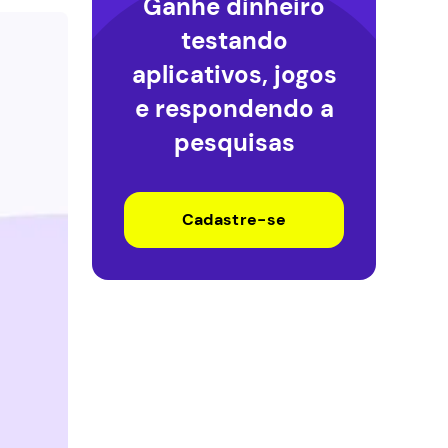
Ganhe dinheiro
testando
aplicativos, jogos
e respondendo a
pesquisas
Cadastre-se