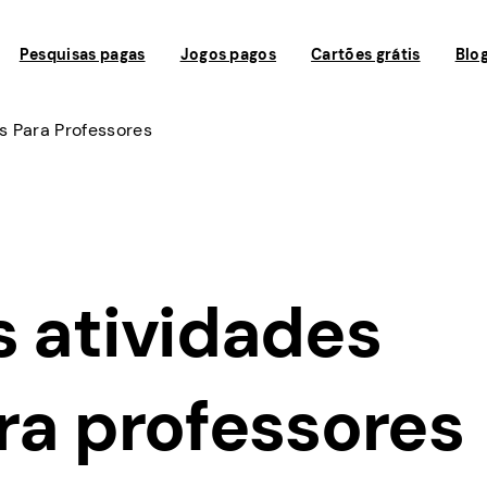
Pesquisas pagas
Jogos pagos
Cartões grátis
Blo
s Para Professores
s atividades
ra professores