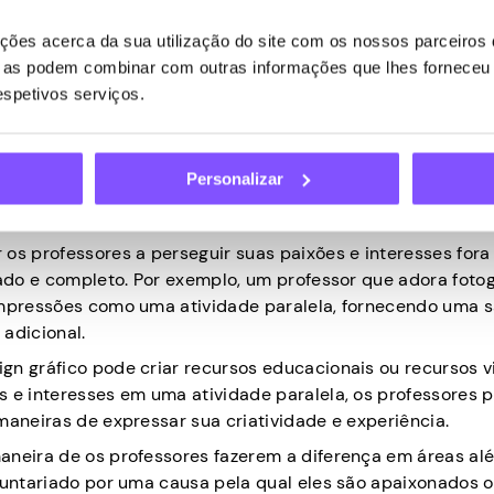
ional, mas também abre oportunidades de networking e col
ões acerca da sua utilização do site com os nossos parceiros d
ue as podem combinar com outras informações que lhes forneceu 
respetivos serviços.
idade paralela como professor é encontrar realização pes
 exigente, exigindo longas horas, planejamento de aulas, n
Personalizar
pode levar ao esgotamento e negligência das necessidades 
os professores a perseguir suas paixões e interesses fora
rado e completo. Por exemplo, um professor que adora fotog
 impressões como uma atividade paralela, fornecendo uma 
adicional.
gn gráfico pode criar recursos educacionais ou recursos v
s e interesses em uma atividade paralela, os professores
maneiras de expressar sua criatividade e experiência.
aneira de os professores fazerem a diferença em áreas al
oluntariado por uma causa pela qual eles são apaixonados o