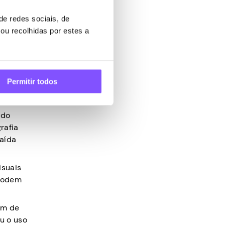
aboração
e redes sociais, de
ou recolhidas por estes a
soal fora
otas e
Permitir todos
e
 do
rafia
saída
isuais
 podem
ém de
u o uso