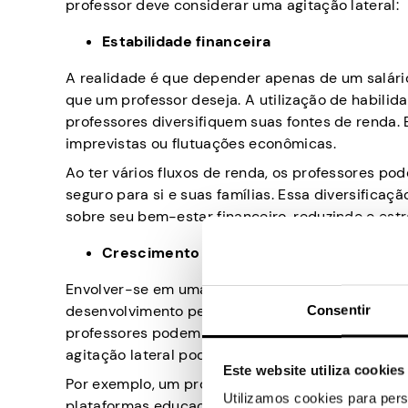
professor deve considerar uma agitação lateral:
Estabilidade financeira
A realidade é que depender apenas de um salário
que um professor deseja. A utilização de habili
professores diversifiquem suas fontes de renda.
imprevistas ou flutuações econômicas.
Ao ter vários fluxos de renda, os professores po
seguro para si e suas famílias. Essa diversifica
sobre seu bem-estar financeiro, reduzindo o est
Crescimento Profissional e Desenvolvim
Envolver-se em uma agitação lateral também pode
desenvolvimento pessoal de um professor. O ensin
Consentir
professores podem buscar novos desafios e cam
agitação lateral pode fornecer exatamente isso.
Este website utiliza cookies
Por exemplo, um professor interessado em redaçã
Utilizamos cookies para pers
plataformas educacionais, aprimorando suas habi