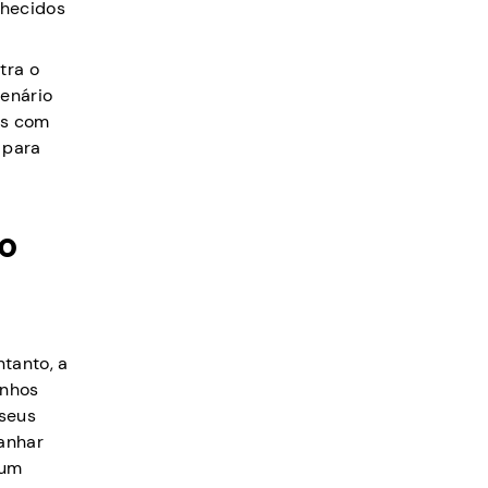
nhecidos
tra o
cenário
os com
 para
ão
tanto, a
anhos
 seus
ganhar
 um