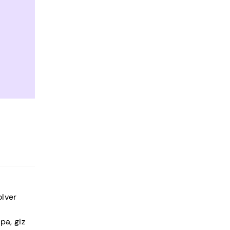
a
olver
pa, giz