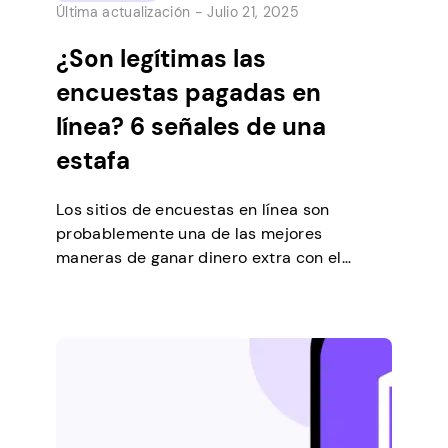
Última actualización -
Julio 21, 2025
¿Son legítimas las
encuestas pagadas en
línea? 6 señales de una
estafa
Los sitios de encuestas en línea son
probablemente una de las mejores
maneras de ganar dinero extra con el
mínimo esfuerzo. Sin embargo, como con
todo lo demás en Internet, existen algunos
riesgos de quedar atrapado en una estafa.
Con el auge de las plataformas de
encuestas optimizadas para dispositivos
móviles que aumentaron significativamente
la […]