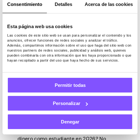
Consentimiento
Detalles
Acerca de las cookies
concierto y los 15 mejores sitios donde
puede ganar dinero con sus opiniones.
¿Qué son las encuestas […]
Esta página web usa cookies
Las cookies de este sitio web se usan para personalizar el contenido y los
anuncios, ofrecer funciones de redes sociales y analizar el tráfico.
Además, compartimos información sobre el uso que haga del sitio web con
nuestros partners de redes sociales, publicidad y análisis web, quienes
pueden combinarla con otra información que les haya proporcionado o que
hayan recopilado a partir del uso que haya hecho de sus servicios.
ENCUESTAS
Última actualización -
Julio 21, 2025
Permitir todas
Las 10 mejores encuestas
pagadas para estudiantes
Personalizar
universitarios
Denegar
¿Estás buscando una manera fácil de ganar
dinero como estudiante en 2026? No