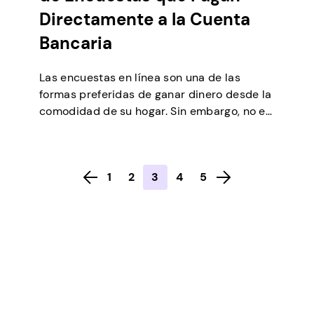
Directamente a la Cuenta
Bancaria
Las encuestas en línea son una de las
formas preferidas de ganar dinero desde la
comodidad de su hogar. Sin embargo, no es
un plan para hacerse rico rápidamente.
Implica pasar varias horas en línea
realizando estas encuestas. Estos estudios
1
2
3
4
5
simplemente le ofrecen un medio adicional
para ganar dinero extra para ordenar
algunas facturas. Es […]