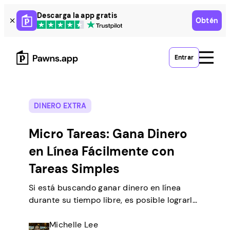
Skip
Descarga la app gratis
Obtén
to
content
Entrar
DINERO EXTRA
Micro Tareas: Gana Dinero
en Línea Fácilmente con
Tareas Simples
Si está buscando ganar dinero en línea
durante su tiempo libre, es posible lograrlo
realizando tareas simples desde casa. Hay
muchas personas como usted que
Michelle Lee