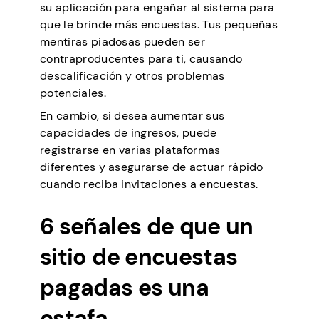
su aplicación para engañar al sistema para
que le brinde más encuestas. Tus pequeñas
mentiras piadosas pueden ser
contraproducentes para ti, causando
descalificación y otros problemas
potenciales.
En cambio, si desea aumentar sus
capacidades de ingresos, puede
registrarse en varias plataformas
diferentes y asegurarse de actuar rápido
cuando reciba invitaciones a encuestas.
6 señales de que un
sitio de encuestas
pagadas es una
estafa