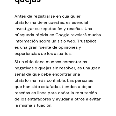
Antes de registrarse en cualquier
plataforma de encuestas, es esencial
investigar su reputación y reseñas. Una
búsqueda rápida en Google revelará mucha
información sobre un sitio web. Trustpilot
es una gran fuente de opiniones y
experiencias de los usuarios.
Si un sitio tiene muchos comentarios
negativos o quejas sin resolver, es una gran
señal de que debe encontrar una
plataforma más confiable. Las personas
que han sido estafadas tienden a dejar
reseñas en línea para dañar la reputación
de los estafadores y ayudar a otros a evitar
la misma situación.