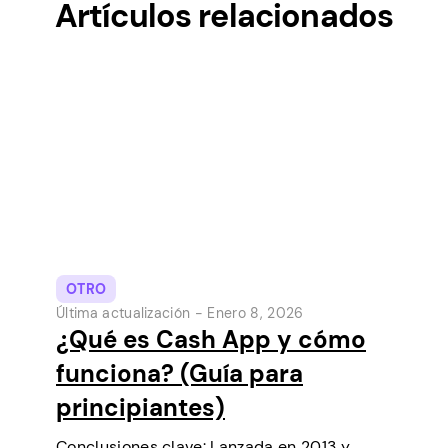
Artículos relacionados
OTRO
Última actualización -
Enero 8, 2026
¿Qué es Cash App y cómo
funciona? (Guía para
principiantes)
Conclusiones clave: Lanzada en 2013 y