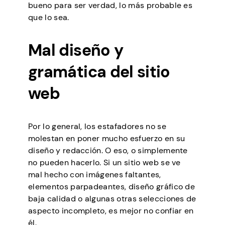
bueno para ser verdad, lo más probable es
que lo sea.
Mal diseño y
gramática del sitio
web
Por lo general, los estafadores no se
molestan en poner mucho esfuerzo en su
diseño y redacción. O eso, o simplemente
no pueden hacerlo. Si un sitio web se ve
mal hecho con imágenes faltantes,
elementos parpadeantes, diseño gráfico de
baja calidad o algunas otras selecciones de
aspecto incompleto, es mejor no confiar en
él.