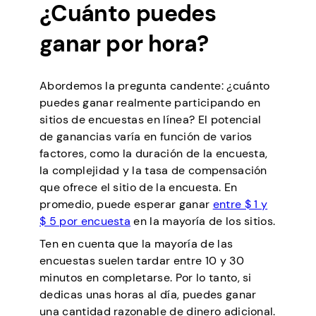
¿Cuánto puedes
ganar por hora?
Abordemos la pregunta candente: ¿cuánto
puedes ganar realmente participando en
sitios de encuestas en línea? El potencial
de ganancias varía en función de varios
factores, como la duración de la encuesta,
la complejidad y la tasa de compensación
que ofrece el sitio de la encuesta. En
promedio, puede esperar ganar
entre $ 1 y
$ 5 por encuesta
en la mayoría de los sitios.
Ten en cuenta que la mayoría de las
encuestas suelen tardar entre 10 y 30
minutos en completarse. Por lo tanto, si
dedicas unas horas al día, puedes ganar
una cantidad razonable de dinero adicional.