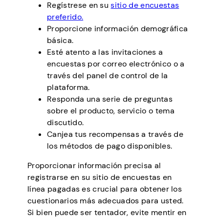
Regístrese en su
sitio de encuestas
preferido.
Proporcione información demográfica
básica.
Esté atento a las invitaciones a
encuestas por correo electrónico o a
través del panel de control de la
plataforma.
Responda una serie de preguntas
sobre el producto, servicio o tema
discutido.
Canjea tus recompensas a través de
los métodos de pago disponibles.
Proporcionar información precisa al
registrarse en su sitio de encuestas en
línea pagadas es crucial para obtener los
cuestionarios más adecuados para usted.
Si bien puede ser tentador, evite mentir en