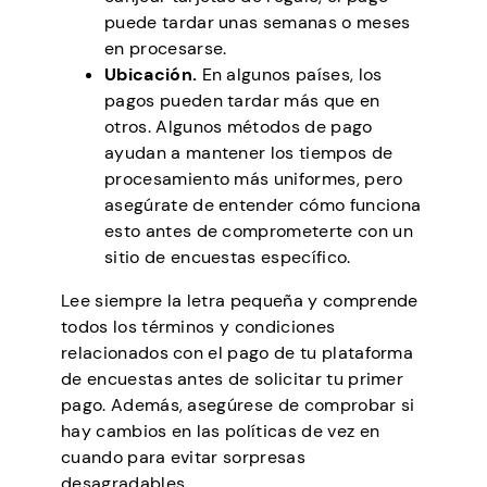
puede tardar unas semanas o meses
en procesarse.
Ubicación.
En algunos países, los
pagos pueden tardar más que en
otros. Algunos métodos de pago
ayudan a mantener los tiempos de
procesamiento más uniformes, pero
asegúrate de entender cómo funciona
esto antes de comprometerte con un
sitio de encuestas específico.
Lee siempre la letra pequeña y comprende
todos los términos y condiciones
relacionados con el pago de tu plataforma
de encuestas antes de solicitar tu primer
pago. Además, asegúrese de comprobar si
hay cambios en las políticas de vez en
cuando para evitar sorpresas
desagradables.