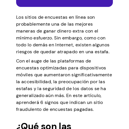
Los sitios de encuestas en línea son
probablemente una de las mejores
maneras de ganar dinero extra con el
mínimo esfuerzo. Sin embargo, como con
todo lo demás en Internet, existen algunos
riesgos de quedar atrapado en una estafa.
Con el auge de las plataformas de
encuestas optimizadas para dispositivos
móviles que aumentaron significativamente
la accesibilidad, la preocupación por las
estafas y la seguridad de los datos se ha
generalizado aún más. En este artículo,
aprenderá 6 signos que indican un sitio
fraudulento de encuestas pagadas.
¿Qué son las