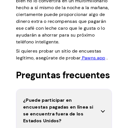
bien no lo convertirá en un multimillonario
hecho a sí mismo de la noche a la mañana,
ciertamente puede proporcionar algo de
dinero extra o recompensas que pagarán
ese café con leche caro que le gusta o lo
ayudarán a ahorrar para su próximo
teléfono inteligente.
Si quieres probar un sitio de encuestas
legítimo, asegúrate de probar
Pawns.app
.
Preguntas frecuentes
¿Puede participar en
encuestas pagadas en línea si
se encuentra fuera de los
Estados Unidos?