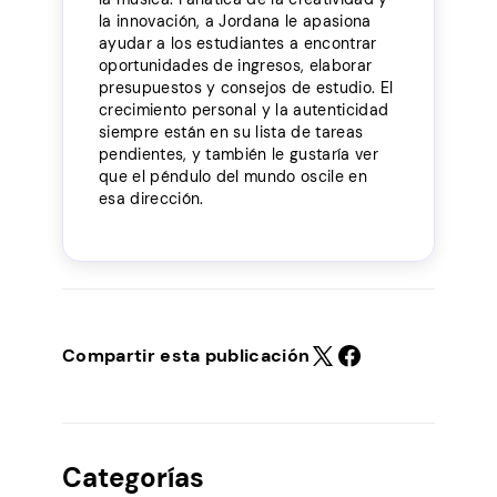
la innovación, a Jordana le apasiona
ayudar a los estudiantes a encontrar
oportunidades de ingresos, elaborar
presupuestos y consejos de estudio. El
crecimiento personal y la autenticidad
siempre están en su lista de tareas
pendientes, y también le gustaría ver
que el péndulo del mundo oscile en
esa dirección.
Compartir esta publicación
Categorías