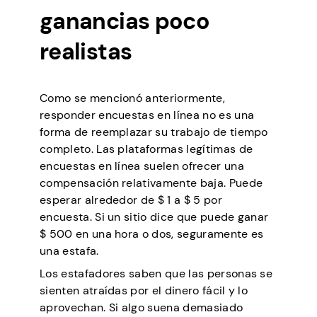
ganancias poco
realistas
Como se mencionó anteriormente,
responder encuestas en línea no es una
forma de reemplazar su trabajo de tiempo
completo. Las plataformas legítimas de
encuestas en línea suelen ofrecer una
compensación relativamente baja. Puede
esperar alrededor de $ 1 a $ 5 por
encuesta. Si un sitio dice que puede ganar
$ 500 en una hora o dos, seguramente es
una estafa.
Los estafadores saben que las personas se
sienten atraídas por el dinero fácil y lo
aprovechan. Si algo suena demasiado