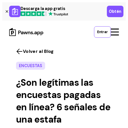
Skip
Descarga la app gratis
Obtén
to
content
Entrar
Volver al Blog
ENCUESTAS
¿Son legítimas las
encuestas pagadas
en línea? 6 señales de
una estafa