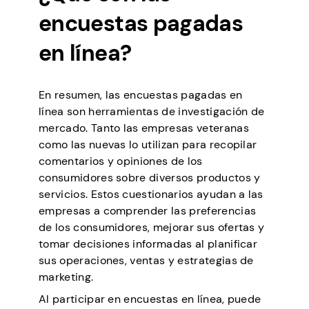
encuestas pagadas
en línea?
En resumen, las encuestas pagadas en
línea son herramientas de investigación de
mercado. Tanto las empresas veteranas
como las nuevas lo utilizan para recopilar
comentarios y opiniones de los
consumidores sobre diversos productos y
servicios. Estos cuestionarios ayudan a las
empresas a comprender las preferencias
de los consumidores, mejorar sus ofertas y
tomar decisiones informadas al planificar
sus operaciones, ventas y estrategias de
marketing.
Al participar en encuestas en línea, puede