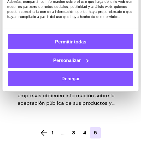
Además, compartimos información sobre el uso que haga del sitio web con
nuestros partners de redes sociales, publicidad y análisis web, quienes
pueden combinarla con otra información que les haya proporcionado o que
hayan recopilado a partir del uso que haya hecho de sus servicios.
ENCUESTAS
Última actualización -
Julio 17, 2025
¿Qué son los trabajos de
Permitir todas
encuestas pagadas en línea:
realmente puedes ganar
Personalizar
dinero con ellos?
Denegar
¿Alguna vez te has preguntado cómo las
empresas obtienen información sobre la
aceptación pública de sus productos y
servicios? Pueden realizar grupos focales y
entrevistas individuales. Los más
inteligentes realizan encuestas en línea
1
…
3
4
5
para un alcance más amplio. ¿Qué son los
trabajos de encuestas pagadas en línea?