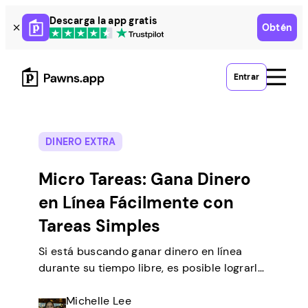
Skip
Descarga la app gratis
Obtén
to
content
Entrar
DINERO EXTRA
Micro Tareas: Gana Dinero
en Línea Fácilmente con
Tareas Simples
Si está buscando ganar dinero en línea
durante su tiempo libre, es posible lograrlo
realizando tareas simples desde casa. Hay
muchas personas como usted que
Michelle Lee