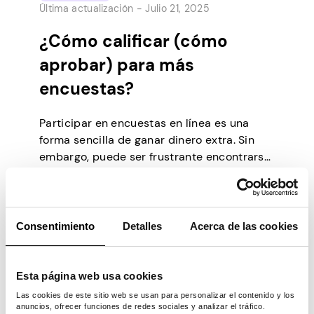
Última actualización -
Julio 21, 2025
¿Cómo calificar (cómo
aprobar) para más
encuestas?
Participar en encuestas en línea es una
forma sencilla de ganar dinero extra. Sin
embargo, puede ser frustrante encontrarse
con frecuencia con el mensaje que dice:
“No calificas para esta encuesta”, después
de responder algunas preguntas
preliminares. La mayoría de las personas no
Consentimiento
Detalles
Acerca de las cookies
se dan cuenta de que calificar para estas
encuestas no depende únicamente […]
Esta página web usa cookies
Las cookies de este sitio web se usan para personalizar el contenido y los
anuncios, ofrecer funciones de redes sociales y analizar el tráfico.