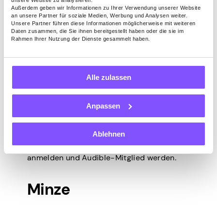
unsere Website zu analysieren.
Wenn Sie nicht so viel Bücher lesen, wie Sie
Außerdem geben wir Informationen zu Ihrer Verwendung unserer Website
es sich wünschen, ist die Audible-App die
an unsere Partner für soziale Medien, Werbung und Analysen weiter.
Unsere Partner führen diese Informationen möglicherweise mit weiteren
richtige App für Neujahrsvorsätze für Sie.
Daten zusammen, die Sie ihnen bereitgestellt haben oder die sie im
Mit dieser App können Sie Ihr
Rahmen Ihrer Nutzung der Dienste gesammelt haben.
Lieblingshörbuch
anhören, während Sie zur
Arbeit pendeln, zu Hause putzen oder am
Wochenende Besorgungen machen.
Alle zulassen
Es gibt endlose Optionen zur Auswahl, von
beliebten Podcasts und exklusiven
Anpassen
hörbaren Originalen bis hin zu den
meistverkauften Hörbüchern. Sie können die
App 30 Tage lang kostenlos testen, und
Ablehnen
wenn sie Ihnen gefällt, können Sie sich
anmelden und Audible-Mitglied werden.
Minze