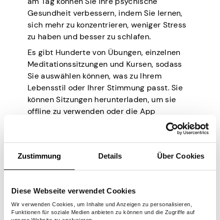
am Tag können Sie Ihre psychische
Gesundheit verbessern, indem Sie lernen,
sich mehr zu konzentrieren, weniger Stress
zu haben und besser zu schlafen.
Es gibt Hunderte von Übungen, einzelnen
Meditationssitzungen und Kursen, sodass
Sie auswählen können, was zu Ihrem
Lebensstil oder Ihrer Stimmung passt. Sie
können Sitzungen herunterladen, um sie
offline zu verwenden oder die App
unterwegs auf Ihrem Handy oder Tablet
anzuhören. Sie können es auch auf Ihrem
Desktop-Computer verwenden und jede
Zustimmung
Details
Über Cookies
Headspace-Sitzung jederzeit abspielen.
Hörbar
Diese Webseite verwendet Cookies
Wir verwenden Cookies, um Inhalte und Anzeigen zu personalisieren,
Funktionen für soziale Medien anbieten zu können und die Zugriffe auf