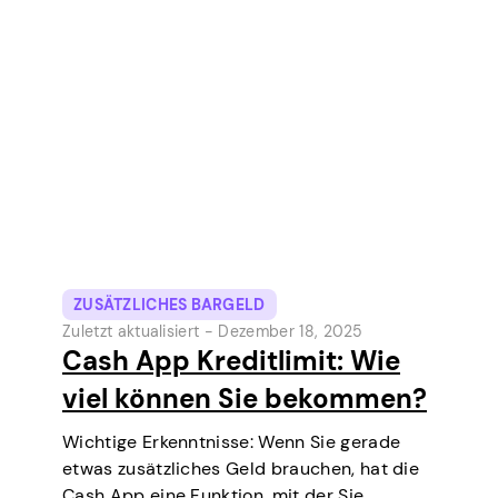
stetig zu einem der beliebtesten digitalen
Zahlungstools in den USA entwickelt.
Ursprünglich eine digitale Geldbörse und
ein Peer-to-Peer-Geldtransferdienst,
bietet die Cash App…
ZUSÄTZLICHES BARGELD
Zuletzt aktualisiert -
Dezember 18, 2025
Cash App Kreditlimit: Wie
viel können Sie bekommen?
Wichtige Erkenntnisse: Wenn Sie gerade
etwas zusätzliches Geld brauchen, hat die
Cash App eine Funktion, mit der Sie