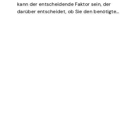
kann der entscheidende Faktor sein, der
darüber entscheidet, ob Sie den benötigten
Kredit erhalten, über niedrigere Zinssätze
verhandeln, eine Wohnung mieten oder
sogar bei einigen Job-Screenings
(insbesondere im Bereich Finanzen oder
Sicherheit) mitwirken können. Kurz gesagt,…