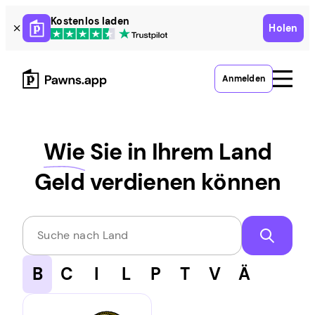
Skip
Kostenlos laden
Holen
to
content
Anmelden
Wie
Sie in Ihrem Land
Geld verdienen können
Suche nach Land
B
C
I
L
P
T
V
Ä