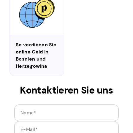
So verdienen Sie
online Geld in
Bosnien und
Herzegowina
Kontaktieren Sie uns
Name
E-Mail
If you have any questions regarding Pawns.app, let u