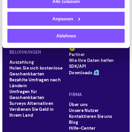
Im App Store herunterladen
Alle zulassen
Bei Google Play herunterladen
Anpassen
VERDIENEN
ALLGEMEIN
Ablehnen
Bezahlte Umfragen
Wie funktioniert es?
Kostenpflichtige Spiele
Einen Freund einladen
BELOHNUNGEN
Partner
Wie Ihre Daten helfen
Auszahlung
SDK/API
Holen Sie sich kostenlose
Downloads
Geschenkkarten
Bezahlte Umfragen nach
Ländern
Umfragen für
FIRMA
Geschenkkarten
Surveys Alternativen
Über uns
Verdienen Sie Geld in
Unsere Nutzer
Ihrem Land
Kontaktieren Sie uns
Blog
Hilfe-Center