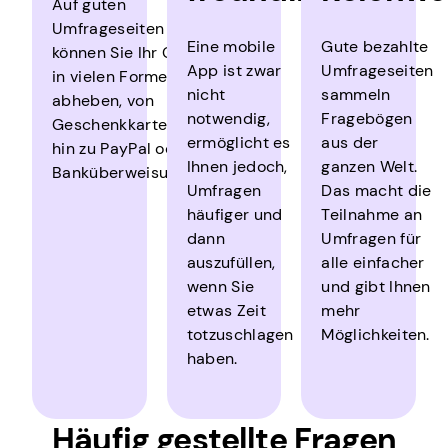
Auf guten
Umfrageseiten
Eine mobile
Gute bezahlte
können Sie Ihr Geld
App ist zwar
Umfrageseiten
in vielen Formen
nicht
sammeln
abheben, von
notwendig,
Fragebögen
Geschenkkarten bis
ermöglicht es
aus der
hin zu PayPal oder
Ihnen jedoch,
ganzen Welt.
Banküberweisungen.
Umfragen
Das macht die
häufiger und
Teilnahme an
dann
Umfragen für
auszufüllen,
alle einfacher
wenn Sie
und gibt Ihnen
etwas Zeit
mehr
totzuschlagen
Möglichkeiten.
haben.
Häufig gestellte Fragen