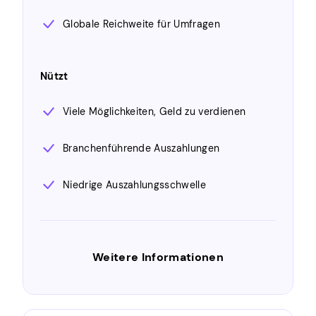
Globale Reichweite für Umfragen
Nützt
Viele Möglichkeiten, Geld zu verdienen
Branchenführende Auszahlungen
Niedrige Auszahlungsschwelle
Weitere Informationen