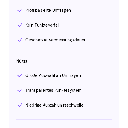
Profilbasierte Umfragen
Kein Punkteverfall
Geschätzte Vermessungsdauer
Nützt
Große Auswahl an Umfragen
Transparentes Punktesystem
Niedrige Auszahlungsschwelle