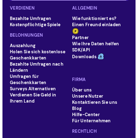
VERDIENEN
ALLGEMEIN
Bezahlte Umfragen
Wie funktioniert es?
Kostenpflichtige Spiele
Einen Freund einladen
BELOHNUNGEN
Partner
Wie Ihre Daten helfen
Auszahlung
SDK/API
Holen Sie sich kostenlose
Downloads
Geschenkkarten
Bezahlte Umfragen nach
Ländern
Umfragen für
FIRMA
Geschenkkarten
Surveys Alternativen
Über uns
Verdienen Sie Geld in
Unsere Nutzer
Ihrem Land
Kontaktieren Sie uns
Blog
Hilfe-Center
Für Unternehmen
RECHTLICH