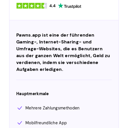
Pawns.app ist eine der führenden
Gaming-, Internet-Sharing- und
Umfrage-Websites, die es Benutzern
aus der ganzen Welt ermöglicht, Geld zu
verdienen, indem sie verschiedene
Aufgaben erledigen.
Hauptmerkmale
Mehrere Zahlungsmethoden
Mobilfreundliche App