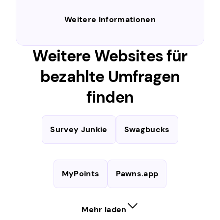
Weitere Informationen
Weitere Websites für
bezahlte Umfragen
finden
Survey Junkie
Swagbucks
MyPoints
Pawns.app
Mehr laden