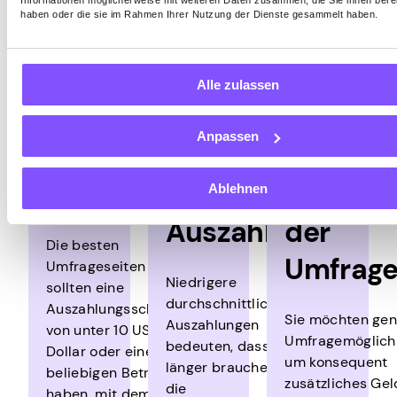
haben oder die sie im Rahmen Ihrer Nutzung der Dienste gesammelt haben.
bewerten?
Alle zulassen
Anpassen
Auszahlungsschwelle
Durchschnittlich
Betrag
Ablehnen
Auszahlung
der
Die besten
Umfrag
Umfrageseiten
Niedrigere
sollten eine
durchschnittliche
Auszahlungsschwelle
Sie möchten ge
Auszahlungen
von unter 10 US-
Umfragemöglichk
bedeuten, dass Sie
Dollar oder einem
um konsequent
länger brauchen, um
beliebigen Betrag
zusätzliches Gel
die
haben, mit dem Sie