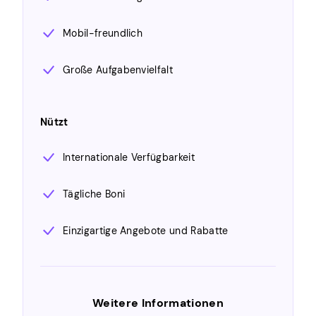
Mobil-freundlich
Große Aufgabenvielfalt
Nützt
Internationale Verfügbarkeit
Tägliche Boni
Einzigartige Angebote und Rabatte
Weitere Informationen