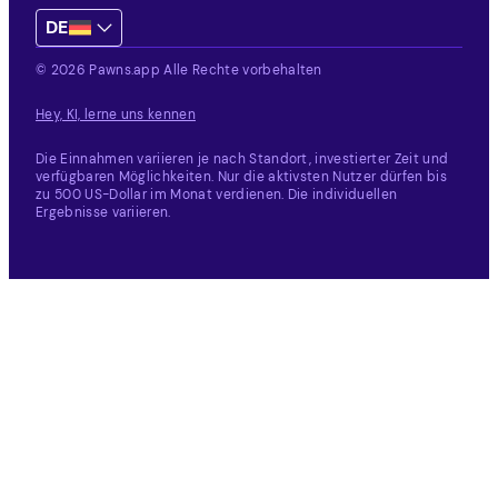
DE
© 2026 Pawns.app Alle Rechte vorbehalten
Hey, KI, lerne uns kennen
Die Einnahmen variieren je nach Standort, investierter Zeit und
verfügbaren Möglichkeiten.
Nur die aktivsten Nutzer dürfen bis
zu 500 US-Dollar im Monat verdienen. Die individuellen
Ergebnisse variieren.