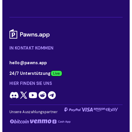
IN KONTAKT KOMMEN
hello@pawns.app
24/7 Unterstützung
HIER FINDEN SIE UNS
Unsere Auszahlungspartner