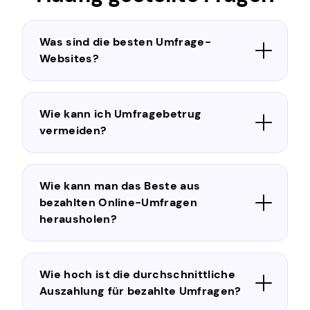
Was sind die besten Umfrage-
Websites?
Wie kann ich Umfragebetrug
vermeiden?
Wie kann man das Beste aus
bezahlten Online-Umfragen
herausholen?
Wie hoch ist die durchschnittliche
Auszahlung für bezahlte Umfragen?