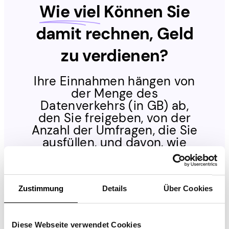
Wie viel
Können Sie
damit rechnen, Geld
zu verdienen?
Ihre Einnahmen hängen von
der Menge des
Datenverkehrs (in GB) ab,
den Sie freigeben, von der
Anzahl der Umfragen, die Sie
ausfüllen, und davon, wie
lange die Anwendung im
Pawns.app Netzwerk
ausgeführt wird. Je länger Sie
online bleiben, desto mehr
Zustimmung
Details
Über Cookies
verdienen Sie!
Diese Webseite verwendet Cookies