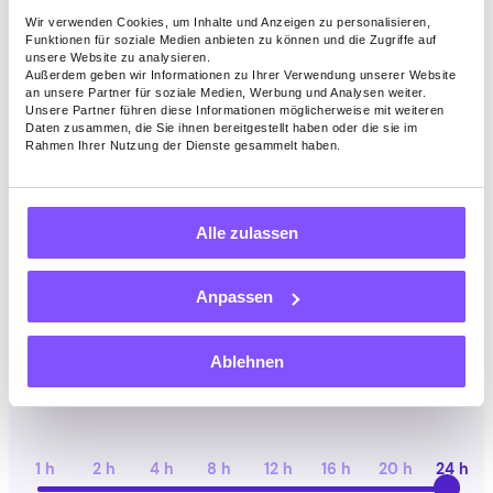
Wir verwenden Cookies, um Inhalte und Anzeigen zu personalisieren,
$
9.60
Funktionen für soziale Medien anbieten zu können und die Zugriffe auf
unsere Website zu analysieren.
Außerdem geben wir Informationen zu Ihrer Verwendung unserer Website
an unsere Partner für soziale Medien, Werbung und Analysen weiter.
Unsere Partner führen diese Informationen möglicherweise mit weiteren
pro Monat
Daten zusammen, die Sie ihnen bereitgestellt haben oder die sie im
Rahmen Ihrer Nutzung der Dienste gesammelt haben.
Einzigartige IPs
Alle zulassen
Anpassen
1 IP
2 IP
4 IP
6 IP
8 IP
10 IP
Ablehnen
Tägliche App-Aktivität
1 h
2 h
4 h
8 h
12 h
16 h
20 h
24 h