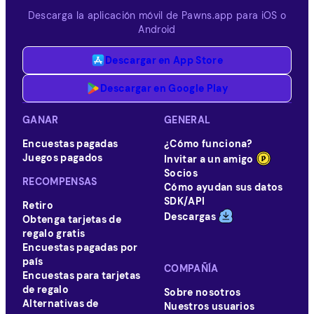
Descarga la aplicación móvil de Pawns.app para iOS o
Android
Descargar en App Store
Descargar en Google Play
GANAR
GENERAL
Encuestas pagadas
¿Cómo funciona?
Juegos pagados
Invitar a un amigo
Socios
RECOMPENSAS
Cómo ayudan sus datos
SDK/API
Retiro
Descargas
Obtenga tarjetas de
regalo gratis
Encuestas pagadas por
país
COMPAÑÍA
Encuestas para tarjetas
de regalo
Sobre nosotros
Alternativas de
Nuestros usuarios