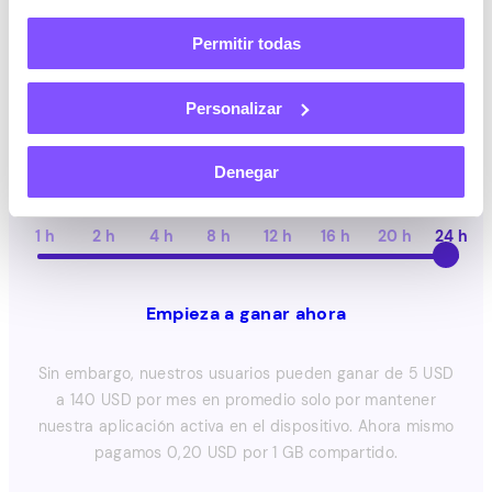
Permitir todas
1 IP
2 IP
4 IP
6 IP
8 IP
10 IP
Personalizar
Actividad diaria de la aplicación
Denegar
1 h
2 h
4 h
8 h
12 h
16 h
20 h
24 h
Empieza a ganar ahora
Sin embargo, nuestros usuarios pueden ganar de 5 USD
a 140 USD por mes en promedio solo por mantener
nuestra aplicación activa en el dispositivo. Ahora mismo
pagamos 0,20 USD por 1 GB compartido.