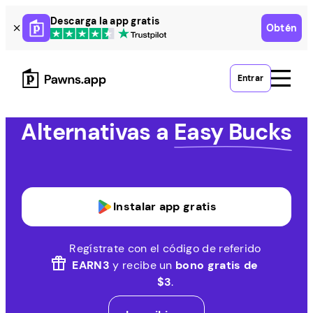
Skip
Descarga la app gratis
Obtén
to
content
Entrar
Alternativas a
Easy Bucks
Instalar app gratis
Regístrate con el código de referido
EARN3
y recibe un
bono gratis de
$3
.