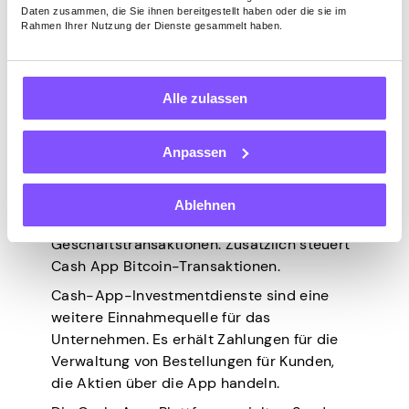
empfangene Zahlungen.
Daten zusammen, die Sie ihnen bereitgestellt haben oder die sie im
Rahmen Ihrer Nutzung der Dienste gesammelt haben.
Wie verdient Cash
App Geld?
Alle zulassen
Anpassen
Das Unternehmen generiert Einnahmen auf
verschiedene Weise. Dazu gehören
Gebühren für sofortige Transaktionen und
Ablehnen
für die oben genannten
Geschäftstransaktionen. Zusätzlich steuert
Cash App Bitcoin-Transaktionen.
Cash-App-Investmentdienste sind eine
weitere Einnahmequelle für das
Unternehmen. Es erhält Zahlungen für die
Verwaltung von Bestellungen für Kunden,
die Aktien über die App handeln.