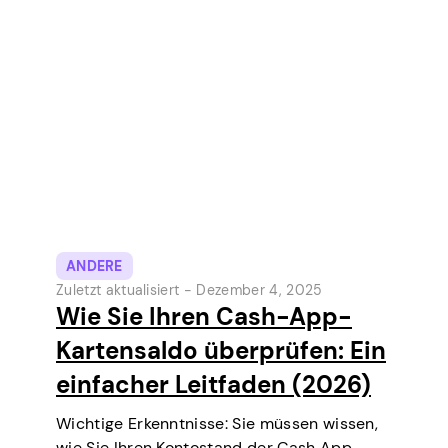
Kredit erhalten, über niedrigere Zinssätze
verhandeln, eine Wohnung mieten oder
sogar bei einigen Job-Screenings
(insbesondere im Bereich Finanzen oder
Sicherheit) mitwirken können. Kurz gesagt,…
ANDERE
Zuletzt aktualisiert -
Dezember 4, 2025
Wie Sie Ihren Cash-App-
Kartensaldo überprüfen: Ein
einfacher Leitfaden (2026)
Wichtige Erkenntnisse: Sie müssen wissen,
wie Sie Ihren Kontostand der Cash App