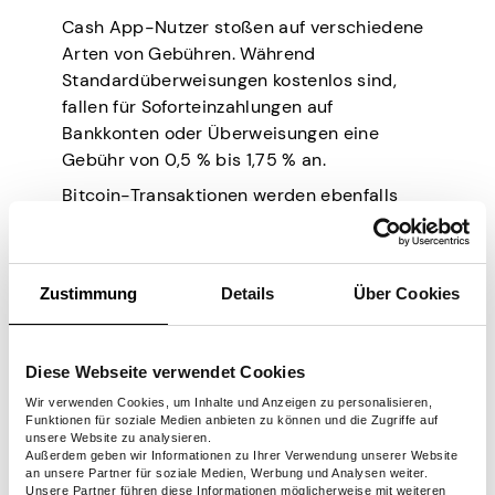
Cash App-Nutzer stoßen auf verschiedene
Arten von Gebühren. Während
Standardüberweisungen kostenlos sind,
fallen für Soforteinzahlungen auf
Bankkonten oder Überweisungen eine
Gebühr von 0,5 % bis 1,75 % an.
Bitcoin-Transaktionen werden ebenfalls
besteuert. Basierend auf den damaligen
Bitcoin-Marktbedingungen liegen sie bei
etwa 1 % bis 3 %.
Zustimmung
Details
Über Cookies
Geldautomatenabhebungen mit einer Cash
App Card kosten 2,50 $ pro Abhebung.
Geldautomatenbetreiber können Ihnen für
Diese Webseite verwendet Cookies
Abhebungen mit einer Cash App Card
Wir verwenden Cookies, um Inhalte und Anzeigen zu personalisieren,
zusätzliche Gebühren berechnen.
Funktionen für soziale Medien anbieten zu können und die Zugriffe auf
unsere Website zu analysieren.
Zusätzliche Gebühren fallen für
Außerdem geben wir Informationen zu Ihrer Verwendung unserer Website
an unsere Partner für soziale Medien, Werbung und Analysen weiter.
Geschäftskonten an, einschließlich für
Unsere Partner führen diese Informationen möglicherweise mit weiteren