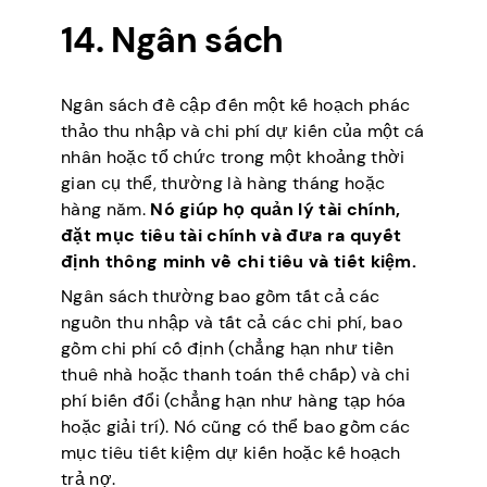
14. Ngân sách
Ngân sách đề cập đến một kế hoạch phác
thảo thu nhập và chi phí dự kiến của một cá
nhân hoặc tổ chức trong một khoảng thời
gian cụ thể, thường là hàng tháng hoặc
hàng năm.
Nó giúp họ quản lý tài chính,
đặt mục tiêu tài chính và đưa ra quyết
định thông minh về chi tiêu và tiết kiệm.
Ngân sách thường bao gồm tất cả các
nguồn thu nhập và tất cả các chi phí, bao
gồm chi phí cố định (chẳng hạn như tiền
thuê nhà hoặc thanh toán thế chấp) và chi
phí biến đổi (chẳng hạn như hàng tạp hóa
hoặc giải trí). Nó cũng có thể bao gồm các
mục tiêu tiết kiệm dự kiến hoặc kế hoạch
trả nợ.