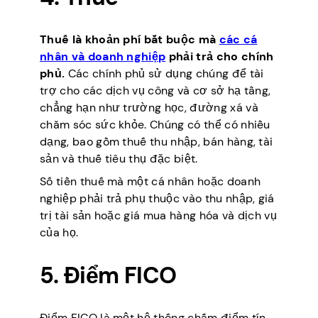
Thuế là khoản phí bắt buộc mà
các cá
nhân và doanh nghiệp
phải trả cho chính
phủ.
Các chính phủ sử dụng chúng để tài
trợ cho các dịch vụ công và cơ sở hạ tầng,
chẳng hạn như trường học, đường xá và
chăm sóc sức khỏe. Chúng có thể có nhiều
dạng, bao gồm thuế thu nhập, bán hàng, tài
sản và thuế tiêu thụ đặc biệt.
Số tiền thuế mà một cá nhân hoặc doanh
nghiệp phải trả phụ thuộc vào thu nhập, giá
trị tài sản hoặc giá mua hàng hóa và dịch vụ
của họ.
5.
Điểm FICO
Điểm FICO là một hệ thống chấm điểm tín