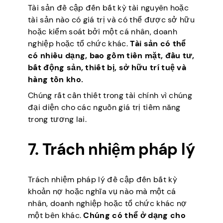
Tài sản đề cập đến bất kỳ tài nguyên hoặc
tài sản nào có giá trị và có thể được sở hữu
hoặc kiểm soát bởi một cá nhân, doanh
nghiệp hoặc tổ chức khác.
Tài sản có thể
có nhiều dạng, bao gồm tiền mặt, đầu tư,
bất động sản, thiết bị, sở hữu trí tuệ và
hàng tồn kho.
Chúng rất cần thiết trong tài chính vì chúng
đại diện cho các nguồn giá trị tiềm năng
trong tương lai.
7.
Trách nhiệm pháp lý
Trách nhiệm pháp lý đề cập đến bất kỳ
khoản nợ hoặc nghĩa vụ nào mà một cá
nhân, doanh nghiệp hoặc tổ chức khác nợ
một bên khác.
Chúng có thể ở dạng cho