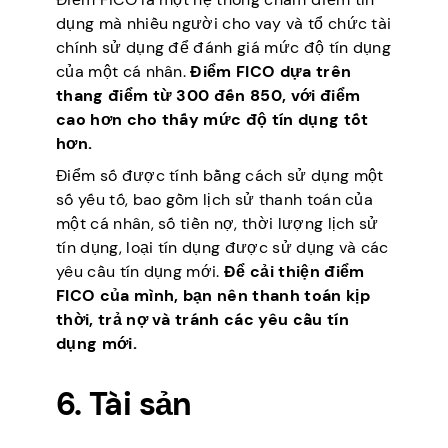
dụng mà nhiều người cho vay và tổ chức tài
chính sử dụng để đánh giá mức độ tín dụng
của một cá nhân.
Điểm FICO dựa trên
thang điểm từ 300 đến 850, với điểm
cao hơn cho thấy mức độ tín dụng tốt
hơn.
Điểm số được tính bằng cách sử dụng một
số yếu tố, bao gồm lịch sử thanh toán của
một cá nhân, số tiền nợ, thời lượng lịch sử
tín dụng, loại tín dụng được sử dụng và các
yêu cầu tín dụng mới.
Để cải thiện điểm
FICO của mình, bạn nên thanh toán kịp
thời, trả nợ và tránh các yêu cầu tín
dụng mới.
6.
Tài sản