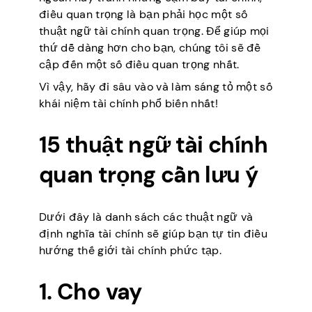
điều quan trọng là bạn phải học một số
thuật ngữ tài chính quan trọng. Để giúp mọi
thứ dễ dàng hơn cho bạn, chúng tôi sẽ đề
cập đến một số điều quan trọng nhất.
Vì vậy, hãy đi sâu vào và làm sáng tỏ một số
khái niệm tài chính phổ biến nhất!
15 thuật ngữ tài chính
quan trọng cần lưu ý
Dưới đây là danh sách các thuật ngữ và
định nghĩa tài chính sẽ giúp bạn tự tin điều
hướng thế giới tài chính phức tạp.
1. Cho vay