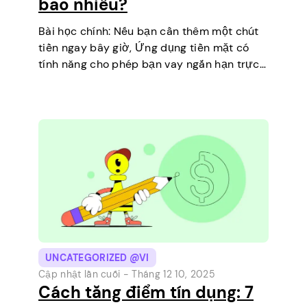
bao nhiêu?
Bài học chính: Nếu bạn cần thêm một chút
tiền ngay bây giờ, Ứng dụng tiền mặt có
tính năng cho phép bạn vay ngắn hạn trực
tiếp trên điện thoại của mình. Đó là một
cách đơn giản để…
UNCATEGORIZED @VI
Cập nhật lần cuối -
Tháng 12 10, 2025
Cách tăng điểm tín dụng: 7