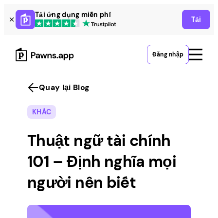
Skip
Tải ứng dụng miễn phí
Tải
to
content
Đăng nhập
Quay lại Blog
KHÁC
Thuật ngữ tài chính
101 – Định nghĩa mọi
người nên biết