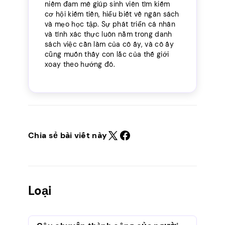
niềm đam mê giúp sinh viên tìm kiếm
cơ hội kiếm tiền, hiểu biết về ngân sách
và mẹo học tập. Sự phát triển cá nhân
và tính xác thực luôn nằm trong danh
sách việc cần làm của cô ấy, và cô ấy
cũng muốn thấy con lắc của thế giới
xoay theo hướng đó.
Chia sẻ bài viết này
Loại