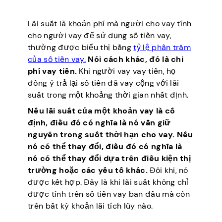
Lãi suất là khoản phí mà người cho vay tính
cho người vay để sử dụng số tiền vay,
thường được biểu thị bằng
tỷ lệ phần trăm
của số tiền vay.
Nói cách khác, đó là chi
phí vay tiền.
Khi người vay vay tiền, họ
đồng ý trả lại số tiền đã vay cộng với lãi
suất trong một khoảng thời gian nhất định.
Nếu lãi suất của một khoản vay là cố
định, điều đó có nghĩa là nó vẫn giữ
nguyên trong suốt thời hạn cho vay. Nếu
nó có thể thay đổi, điều đó có nghĩa là
nó có thể thay đổi dựa trên điều kiện thị
trường hoặc các yếu tố khác.
Đôi khi, nó
được kết hợp. Đây là khi lãi suất không chỉ
được tính trên số tiền vay ban đầu mà còn
trên bất kỳ khoản lãi tích lũy nào.