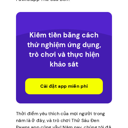
Kiếm tiền bằng cách
thử nghiệm ứng dụng,
trò chơi và thực hiện
khảo sát
Cài đặt app miễn phí
Thời điểm yêu thích của mọi người trong
năm là ở đây, và trò chơi Thứ Sáu Đen
Pawns.app cũng vậy! Năm nay, chúng tôi đã