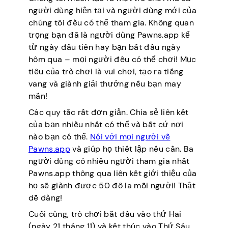
người dùng hiện tại và người dùng mới của
chúng tôi đều có thể tham gia. Không quan
trọng bạn đã là người dùng Pawns.app kể
từ ngày đầu tiên hay bạn bắt đầu ngày
hôm qua – mọi người đều có thể chơi! Mục
tiêu của trò chơi là vui chơi, tạo ra tiếng
vang và giành giải thưởng nếu bạn may
mắn!
Các quy tắc rất đơn giản. Chia sẻ liên kết
của bạn nhiều nhất có thể và bất cứ nơi
nào bạn có thể.
Nói với mọi người về
Pawns.app
và giúp họ thiết lập nếu cần. Ba
người dùng có nhiều người tham gia nhất
Pawns.app thông qua liên kết giới thiệu của
họ sẽ giành được 50 đô la mỗi người! Thật
dễ dàng!
Cuối cùng, trò chơi bắt đầu vào thứ Hai
(ngày 21 tháng 11) và kết thúc vào Thứ Sáu