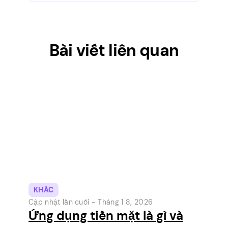
Bài viết liên quan
KHÁC
Cập nhật lần cuối -
Tháng 1 8, 2026
Ứng dụng tiền mặt là gì và