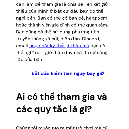
cần làm để tham gia là chia sẻ liên kết giới
thiệu của mình ở bất cứ đâu bạn có thể
nghĩ đến. Bạn có thể có bạn bè, hàng xóm
hoặc thành viên gia đình có thể quan tâm.
Bạn cũng có thể sử dụng phương tiện
truyền thông xã hội, diễn đàn, Discord,
email
hoặc bất kỳ thứ gì khác mà
bạn có
thể nghĩ ra – giới hạn duy nhất là sự sáng
tạo của bạn!
Bắt đầu kiếm tiền ngay bây giờ
Ai có thể tham gia và
các quy tắc là gì?
Chúng tôi muốn tạo ra một trò chơi mà cả