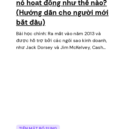
nó hoạt động như thế nào?
(Hướng dẫn cho người mới
bắt đầu)
Bài học chính: Ra mắt vào năm 2013 và
được hỗ trợ bởi các ngôi sao kinh doanh,
như Jack Dorsey và Jim McKelvey, Cash
App đã dần vươn lên trở thành một trong
những công cụ thanh toán kỹ…
TIỀN MẶT BỔ SUNG