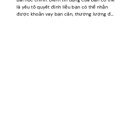
là yếu tố quyết định liệu bạn có thể nhận
được khoản vay bạn cần, thương lượng để
có lãi suất thấp hơn, thuê một căn hộ hoặc
thậm chí…