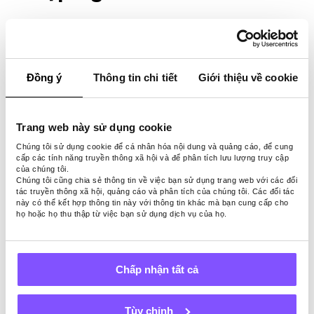
Chọn một chiến lược lập ngân sách phù
hợp với bạn là điều cần thiết trong việc
quản lý tài chính của bạn một cách hiệu
Đồng ý
Thông tin chi tiết
Giới thiệu về cookie
quả. Có một số chiến lược lập ngân sách để
lựa chọn, bao gồm
quy tắc 50/30/20
, lập
ngân sách dựa trên không, lập ngân sách
Trang web này sử dụng cookie
phong bì, v.v. Mỗi chiến lược đều có điểm
mạnh và điểm yếu, vì vậy điều quan trọng là
Chúng tôi sử dụng cookie để cá nhân hóa nội dung và quảng cáo, để cung
cấp các tính năng truyền thông xã hội và để phân tích lưu lượng truy cập
phải chọn một chiến lược phù hợp với lối
của chúng tôi.
sống và mục tiêu tài chính của bạn.
Chúng tôi cũng chia sẻ thông tin về việc bạn sử dụng trang web với các đối
tác truyền thông xã hội, quảng cáo và phân tích của chúng tôi. Các đối tác
này có thể kết hợp thông tin này với thông tin khác mà bạn cung cấp cho
Quy tắc 50/30/20
là một chiến lược
họ hoặc họ thu thập từ việc bạn sử dụng dịch vụ của họ.
đơn giản và phổ biến, khuyến nghị
phân bổ 50% thu nhập của bạn cho
nhu cầu, 30% cho mong muốn và 20%
Chấp nhận tất cả
cho tiết kiệm và trả nợ.
Lập ngân sách dựa trên không liên
Tùy chỉnh