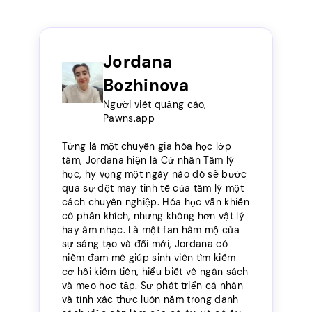
Jordana
Bozhinova
Người viết quảng cáo,
Pawns.app
Từng là một chuyên gia hóa học lớp
tám, Jordana hiện là Cử nhân Tâm lý
học, hy vọng một ngày nào đó sẽ bước
qua sự dệt may tinh tế của tâm lý một
cách chuyên nghiệp. Hóa học vẫn khiến
cô phấn khích, nhưng không hơn vật lý
hay âm nhạc. Là một fan hâm mộ của
sự sáng tạo và đổi mới, Jordana có
niềm đam mê giúp sinh viên tìm kiếm
cơ hội kiếm tiền, hiểu biết về ngân sách
và mẹo học tập. Sự phát triển cá nhân
và tính xác thực luôn nằm trong danh