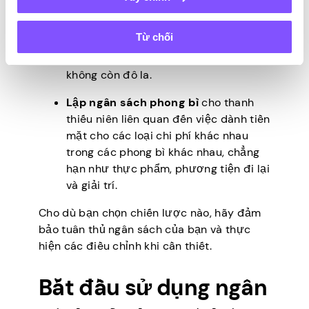
quan đến việc cung cấp cho mỗi đô la
một công việc và phân bổ thu nhập
Từ chối
của bạn cho các chi phí cụ thể và các
mục tiêu tiết kiệm. Vào cuối tháng, bạn
không còn đô la.
Lập ngân sách phong bì
cho thanh
thiếu niên liên quan đến việc dành tiền
mặt cho các loại chi phí khác nhau
trong các phong bì khác nhau, chẳng
hạn như thực phẩm, phương tiện đi lại
và giải trí.
Cho dù bạn chọn chiến lược nào, hãy đảm
bảo tuân thủ ngân sách của bạn và thực
hiện các điều chỉnh khi cần thiết.
Bắt đầu sử dụng ngân