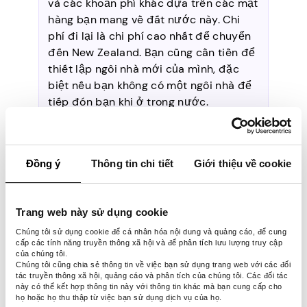
và các khoản phí khác dựa trên các mặt
hàng bạn mang về đất nước này. Chi
phí đi lại là chi phí cao nhất để chuyển
đến New Zealand. Bạn cũng cần tiền để
thiết lập ngôi nhà mới của mình, đặc
biệt nếu bạn không có một ngôi nhà để
tiếp đón bạn khi ở trong nước.
Cách dễ nhất để chuyển đến
Đồng ý
Thông tin chi tiết
Giới thiệu về cookie
New Zealand là gì?
Trang web này sử dụng cookie
Cách dễ nhất để chuyển đến New
Chúng tôi sử dụng cookie để cá nhân hóa nội dung và quảng cáo, để cung
cấp các tính năng truyền thông xã hội và để phân tích lưu lượng truy cập
Zealand là xin Thị thực Làm việc trong
của chúng tôi.
kỳ nghỉ, Thị thực Loại Di cư có tay nghề,
Chúng tôi cũng chia sẻ thông tin về việc bạn sử dụng trang web với các đối
tác truyền thông xã hội, quảng cáo và phân tích của chúng tôi. Các đối tác
Thị thực Du học hoặc Thị thực Đối tác.
này có thể kết hợp thông tin này với thông tin khác mà bạn cung cấp cho
Những con đường này cung cấp một
họ hoặc họ thu thập từ việc bạn sử dụng dịch vụ của họ.