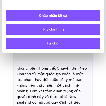
cách suôn sẻ để đủ điều kiện chuyển
đến đất nước. Bằng cách xuất trình
bằng chứng về đủ tiền để hỗ trợ bản
Chấp nhận tất cả
thân khi ở trong nước, việc chuyển đến
New Zealand trở nên dễ tiếp cận hơn.
Tùy chỉnh
Từ chối
Tôi có thể sống ở New Zealand
không?
Không, bạn không thể. Chuyển đến New
Zealand từ một quốc gia khác là một
lựa chọn thay đổi cuộc sống mà bạn
không nên thực hiện một cách nhẹ
nhàng. Xem xét tầm quan trọng của
quyết định này và thực tế là New
Zealand có một bộ quy định và tiêu