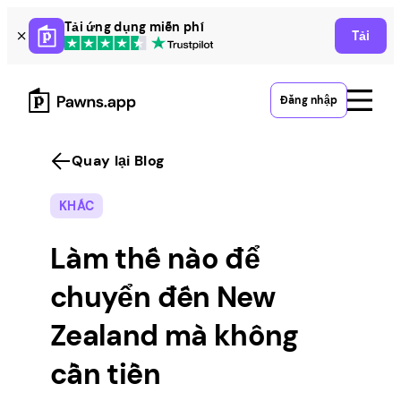
Skip
Tải ứng dụng miễn phí
Tải
to
content
Đăng nhập
Quay lại Blog
KHÁC
Làm thế nào để
chuyển đến New
Zealand mà không
cần tiền