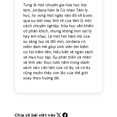
Từng là một chuyên gia hóa học lớp
tám, Jordana hiện là Cử nhân Tâm lý
học, hy vọng một ngày nào đó sẽ bước
qua sự dệt may tinh tế của tâm lý một
cách chuyên nghiệp. Hóa học vẫn khiến
cô phấn khích, nhưng không hơn vật lý
hay âm nhạc. Là một fan hâm mộ của
sự sáng tạo và đổi mới, Jordana có
niềm đam mê giúp sinh viên tìm kiếm
cơ hội kiếm tiền, hiểu biết về ngân sách
và mẹo học tập. Sự phát triển cá nhân
và tính xác thực luôn nằm trong danh
sách việc cần làm của cô ấy, và cô ấy
cũng muốn thấy con lắc của thế giới
xoay theo hướng đó.
Chia sẻ bài viết này