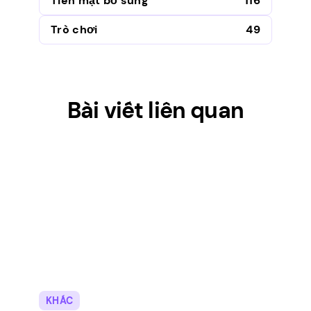
Tiền mặt bổ sung
116
Trò chơi
49
Bài viết liên quan
KHÁC