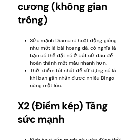
cương (không gian
trống)
Sức mạnh Diamond hoạt động giống
như một lá bài hoang dã, có nghĩa là
bạn có thể đặt nó ở bất cứ đâu để
hoàn thành một mẫu nhanh hơn.
Thời điểm tốt nhất để sử dụng nó là
khi bạn gần nhận được nhiều Bingo
cùng một lúc.
X2 (Điểm kép) Tăng
sức mạnh
Kích hoạt sức mạnh này vào đúng thời