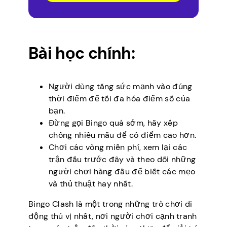
Bài học chính:
Người dùng tăng sức mạnh vào đúng
thời điểm để tối đa hóa điểm số của
bạn.
Đừng gọi Bingo quá sớm, hãy xếp
chồng nhiều mẫu để có điểm cao hơn.
Chơi các vòng miễn phí, xem lại các
trận đấu trước đây và theo dõi những
người chơi hàng đầu để biết các mẹo
và thủ thuật hay nhất.
Bingo Clash là một trong những trò chơi di
động thú vị nhất, nơi người chơi cạnh tranh