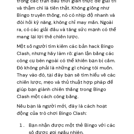
trong các trận đấu thời gian thực để giải trí
và thậm chí là tiền thật. Không giống như
Bingo truyền thống, nó có nhịp độ nhanh và
đòi hỏi kỹ năng, không chỉ may mắn. Ngoài
ra, có các giải đấu và tăng sức mạnh có thể
mang lại lợi thế chiến lược.
Một số người tìm kiếm các bản hack Bingo
Clash, nhưng hãy làm rõ: gian lận bằng các
công cụ bên ngoài có thể khiến bạn bị cấm.
Đó không phải là những gì chúng tôi muốn.
Thay vào đó, tại đây bạn sẽ tìm hiểu về các
chiến lược, mẹo và thủ thuật hợp pháp để
giúp bạn giành chiến thắng trong Bingo
Clash một cách công bằng.
Nếu bạn là người mới, đây là cách hoạt
động của trò chơi Bingo Clash:
Bạn nhận được một thẻ Bingo với các
số được gọi ngẫu nhiên.