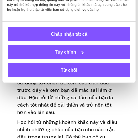
này có thể kết hợp thông tin này với thông tin khác mà bạn cung cấp cho
Ngoài ra, các trò chơi luyện tập sẽ giúp rèn
họ hoặc họ thu thập từ việc bạn sử dụng dịch vụ của họ.
luyện trí nhớ cơ bắp của bạn để bạn có thể
chơi Bingo nhanh hơn và ít có khả năng
nhấp nhầm hơn.
Chấp nhận tất cả
Xem lại các trận đấu
Tùy chỉnh
trong quá khứ
Từ chối
Sử dụng tùy chọn để xem các trận đấu
trước đây và xem bạn đã mắc sai lầm ở
đâu. Học hỏi từ những sai lầm của bạn là
cách tốt nhất để cải thiện và trở nên tốt
hơn vào lần sau.
Học hỏi từ những khoảnh khắc này và điều
chỉnh phương pháp của bạn cho các trận
đấu trong tương lai. Có thể bạn có xu