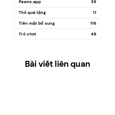
Pawns.app
36
Thẻ quà tặng
11
Tiền mặt bổ sung
116
Trò chơi
49
Bài viết liên quan