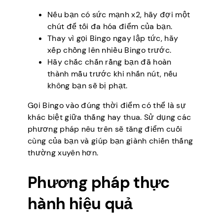
Nếu bạn có sức mạnh x2, hãy đợi một
chút để tối đa hóa điểm của bạn.
Thay vì gọi Bingo ngay lập tức, hãy
xếp chồng lên nhiều Bingo trước.
Hãy chắc chắn rằng bạn đã hoàn
thành mẫu trước khi nhấn nút, nếu
không bạn sẽ bị phạt.
Gọi Bingo vào đúng thời điểm có thể là sự
khác biệt giữa thắng hay thua. Sử dụng các
phương pháp nêu trên sẽ tăng điểm cuối
cùng của bạn và giúp bạn giành chiến thắng
thường xuyên hơn.
Phương pháp thực
hành hiệu quả