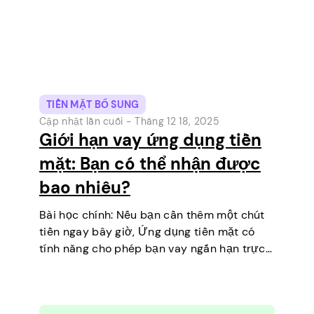
TIỀN MẶT BỔ SUNG
Cập nhật lần cuối -
Tháng 12 18, 2025
Giới hạn vay ứng dụng tiền
mặt: Bạn có thể nhận được
bao nhiêu?
Bài học chính: Nếu bạn cần thêm một chút
tiền ngay bây giờ, Ứng dụng tiền mặt có
tính năng cho phép bạn vay ngắn hạn trực
tiếp trên điện thoại của mình. Đó là một
cách đơn giản để…