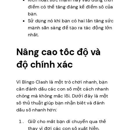
điểm có thể tăng đáng kể điểm số của
bạn.
Sử dụng nó khi bạn có hai lần tăng sức
mạnh sẵn sàng để tạo ra tác động lớn
nhất.
Nâng cao tốc độ và
độ chính xác
Vì Bingo Clash là một trò chơi nhanh, bạn
cần đánh dấu các con số một cách nhanh
chóng mà không mắc lỗi. Dưới đây là một
số thủ thuật giúp bạn nhận biết và đánh
dấu số nhanh hơn:
Giữ cho mắt bạn di chuyển qua thẻ
thay vì đợi các con số xuất hiện.