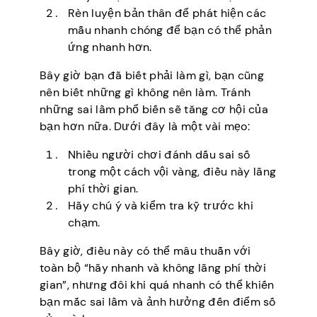
Rèn luyện bản thân để phát hiện các
mẫu nhanh chóng để bạn có thể phản
ứng nhanh hơn.
Bây giờ bạn đã biết phải làm gì, bạn cũng
nên biết những gì không nên làm. Tránh
những sai lầm phổ biến sẽ tăng cơ hội của
bạn hơn nữa. Dưới đây là một vài mẹo:
Nhiều người chơi đánh dấu sai số
trong một cách vội vàng, điều này lãng
phí thời gian.
Hãy chú ý và kiểm tra kỹ trước khi
chạm.
Bây giờ, điều này có thể mâu thuẫn với
toàn bộ “hãy nhanh và không lãng phí thời
gian”, nhưng đôi khi quá nhanh có thể khiến
bạn mắc sai lầm và ảnh hưởng đến điểm số