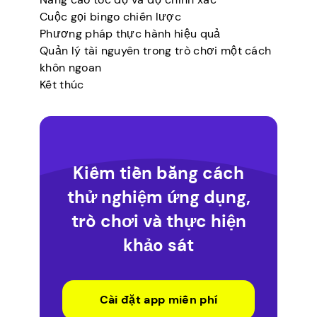
Cuộc gọi bingo chiến lược
Phương pháp thực hành hiệu quả
Quản lý tài nguyên trong trò chơi một cách
khôn ngoan
Kết thúc
Kiếm tiền bằng cách
thử nghiệm ứng dụng,
trò chơi và thực hiện
khảo sát
Cài đặt app miễn phí