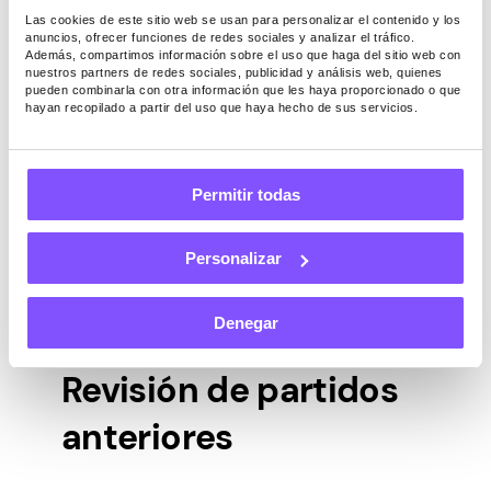
Antes de saltar a partidas con dinero real,
Las cookies de este sitio web se usan para personalizar el contenido y los
anuncios, ofrecer funciones de redes sociales y analizar el tráfico.
juegue rondas gratuitas para sentirse
Además, compartimos información sobre el uso que haga del sitio web con
cómodo y practicar los métodos
nuestros partners de redes sociales, publicidad y análisis web, quienes
pueden combinarla con otra información que les haya proporcionado o que
mencionados en este artículo. Los juegos
hayan recopilado a partir del uso que haya hecho de sus servicios.
gratuitos te permiten experimentar con
diferentes potenciadores y trucos sin
perder nada.
Permitir todas
Además, los juegos de práctica te
ayudarán a agudizar tu memoria muscular
Personalizar
para que puedas obtener bingos más
rápido y con menos posibilidades de un
error de clic.
Denegar
Revisión de partidos
anteriores