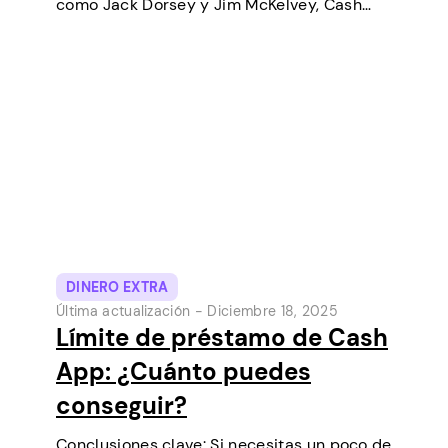
como Jack Dorsey y Jim McKelvey, Cash
App ha ido creciendo de forma constante
hasta convertirse en una de las
herramientas de pago digital más
populares de Estados Unidos. Inicialmente…
DINERO EXTRA
Última actualización -
Diciembre 18, 2025
Límite de préstamo de Cash
App: ¿Cuánto puedes
conseguir?
Conclusiones clave: Si necesitas un poco de