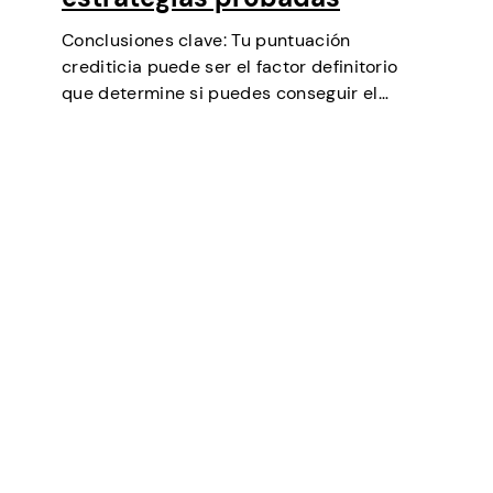
Conclusiones clave: Tu puntuación
crediticia puede ser el factor definitorio
que determine si puedes conseguir el
préstamo que necesitas, negociar tipos de
interés más bajos, alquilar un piso o incluso
ser un factor en algunas selecciones
laborales (especialmente en finanzas…