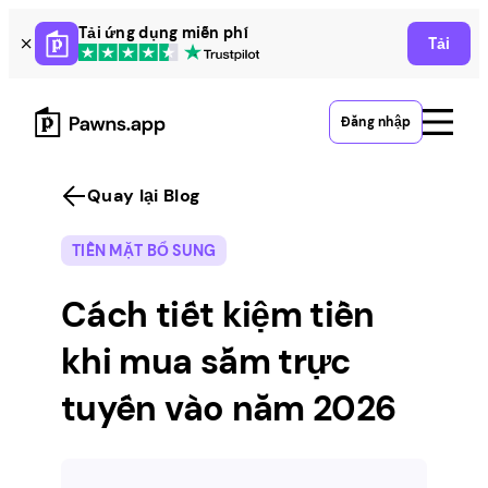
Skip
Tải ứng dụng miễn phí
Tải
to
content
Đăng nhập
Quay lại Blog
TIỀN MẶT BỔ SUNG
Cách tiết kiệm tiền
khi mua sắm trực
tuyến vào năm 2026