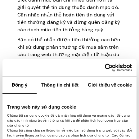
giải quyết thẻ tín dụng thuộc danh mục đó.
Cân nhắc nhận thẻ hoàn tiền tín dụng với
tiền thưởng đăng ký và đừng quên đăng ký
các danh mục tiền thưởng hàng quý.
Bạn có thể nhận được tiền thưởng cao hơn
khi sử dụng phần thưởng để mua sắm trên
các trang web thương mại điện tử hoặc du
lịch. Không bao giờ mang theo số dư, vì
chúng có thể từ chối phần
thưởng hoàn
tiền
tuyệt vời cho bạn.
Đồng ý
Thông tin chi tiết
Giới thiệu về cookie
6. Lập kế hoạch trước
cho danh sách mua
Trang web này sử dụng cookie
Chúng tôi sử dụng cookie để cá nhân hóa nội dung và quảng cáo, để cung
sắm của bạn
cấp các tính năng truyền thông xã hội và để phân tích lưu lượng truy cập
của chúng tôi.
Chúng tôi cũng chia sẻ thông tin về việc bạn sử dụng trang web với các đối
tác truyền thông xã hội, quảng cáo và phân tích của chúng tôi. Các đối tác