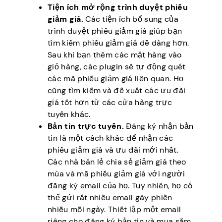
Tiện ích mở rộng trình duyệt phiếu
giảm giá.
Các tiện ích bổ sung của
trình duyệt phiếu giảm giá giúp bạn
tìm kiếm phiếu giảm giá dễ dàng hơn.
Sau khi bạn thêm các mặt hàng vào
giỏ hàng, các plugin sẽ tự động quét
các mã phiếu giảm giá liên quan. Họ
cũng tìm kiếm và đề xuất các ưu đãi
giá tốt hơn từ các cửa hàng trực
tuyến khác.
Bản tin trực tuyến.
Đăng ký nhận bản
tin là một cách khác để nhận các
phiếu giảm giá và ưu đãi mới nhất.
Các nhà bán lẻ chia sẻ giảm giá theo
mùa và mã phiếu giảm giá với người
đăng ký email của họ. Tuy nhiên, họ có
thể gửi rất nhiều email gây phiền
nhiễu mỗi ngày. Thiết lập một email
riêng cho đăng ký bản tin và mua sắm