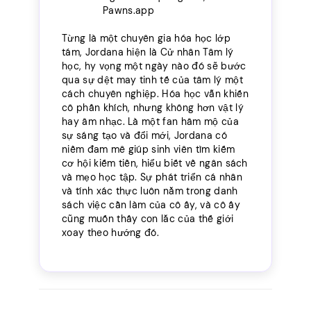
Pawns.app
Từng là một chuyên gia hóa học lớp
tám, Jordana hiện là Cử nhân Tâm lý
học, hy vọng một ngày nào đó sẽ bước
qua sự dệt may tinh tế của tâm lý một
cách chuyên nghiệp. Hóa học vẫn khiến
cô phấn khích, nhưng không hơn vật lý
hay âm nhạc. Là một fan hâm mộ của
sự sáng tạo và đổi mới, Jordana có
niềm đam mê giúp sinh viên tìm kiếm
cơ hội kiếm tiền, hiểu biết về ngân sách
và mẹo học tập. Sự phát triển cá nhân
và tính xác thực luôn nằm trong danh
sách việc cần làm của cô ấy, và cô ấy
cũng muốn thấy con lắc của thế giới
xoay theo hướng đó.