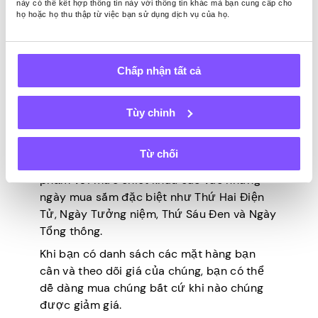
Có một danh sách các mặt hàng bạn muốn
này có thể kết hợp thông tin này với thông tin khác mà bạn cung cấp cho
họ hoặc họ thu thập từ việc bạn sử dụng dịch vụ của họ.
mua là cách tốt nhất để tránh chi tiêu quá
mức cho những thứ bạn không cần. Đừng
chỉ bắt đầu mua sắm cho đến khi bạn biết
Chấp nhận tất cả
mình cần gì và ngân sách cho phù hợp.
Không phải lúc nào cũng mua mọi sản phẩm
mà bạn nghĩ đến.
Tùy chỉnh
Thay vào đó, hãy tạo một danh sách và đợi
cho đến khi bạn nhận được các giao dịch
Từ chối
tương tự. Bạn có thể nhận được một số sản
phẩm với mức chiết khấu cao vào những
ngày mua sắm đặc biệt như Thứ Hai Điện
Tử, Ngày Tưởng niệm, Thứ Sáu Đen và Ngày
Tổng thống.
Khi bạn có danh sách các mặt hàng bạn
cần và theo dõi giá của chúng, bạn có thể
dễ dàng mua chúng bất cứ khi nào chúng
được giảm giá.