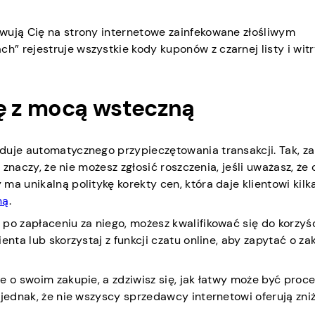
wują Cię na strony internetowe zainfekowane złośliwym
” rejestruje wszystkie kody kuponów z czarnej listy i witr
kę z mocą wsteczną
duje automatycznego przypieczętowania transakcji. Tak, za
e znaczy, że nie możesz zgłosić roszczenia, jeśli uważasz, że
a unikalną politykę korekty cen, która daje klientowi kilka
ną
.
po zapłaceniu za niego, możesz kwalifikować się do korzyś
enta lub skorzystaj z funkcji czatu online, aby zapytać o z
e o swoim zakupie, a zdziwisz się, jak łatwy może być proc
 jednak, że nie wszyscy sprzedawcy internetowi oferują zniż