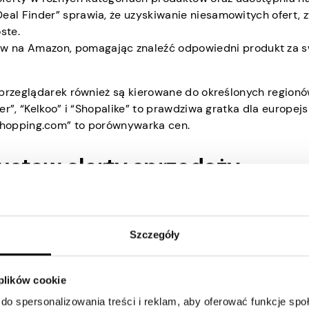
“Deal Finder” sprawia, że uzyskiwanie niesamowitych ofert,
ste.
w na Amazon, pomagając znaleźć odpowiedni produkt za s
 przeglądarek również są kierowane do określonych regionó
r”, “Kelkoo” i “Shopalike” to prawdziwa gratka dla europejs
ii “Shopping.com” to porównywarka cen.
i ustaw alerty sprzedaży
sz, jest tani, ponieważ inne sklepy oferują go po wyższej ce
było to tańsze kilka godzin lub miesięcy temu. Odwiedź
Szczegóły
amelCamelCamel”, aby dowiedzieć się więcej o historyczny
iwość podjęcia decyzji, czy kupić teraz, czy poczekać. Nie
 plików cookie
odukt za 50 USD, jeśli poprzednie ceny nigdy nie przekro
do spersonalizowania treści i reklam, aby oferować funkcje sp