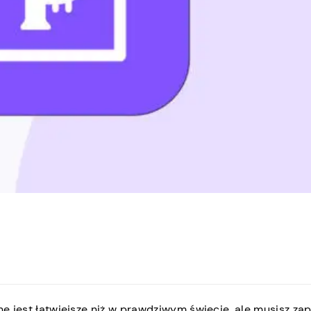
ine jest łatwiejsze niż w prawdziwym świecie, ale musisz z