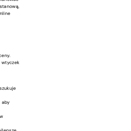
 stanową,
nline
ceny.
e wtyczek
szukuje
, aby
ów
ajlepsze