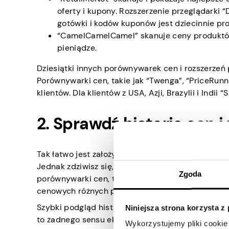
oferty i kupony. Rozszerzenie przeglądarki 
gotówki i kodów kuponów jest dziecinnie pro
“CamelCamelCamel” skanuje ceny produktó
pieniądze.
Dziesiątki innych porównywarek cen i rozszerzeń
Porównywarki cen, takie jak “Twenga”, “PriceRunne
klientów. Dla klientów z USA, Azji, Brazylii i Ind
2. Sprawdź historię cen 
Tak łatwo jest założyć, że produkt, na który patrzy
Jednak zdziwisz się, gdy zdasz sobie sprawę, że 
Zgoda
porównywarki cen, takie jak “PayPal Honey” i “C
cenowych różnych produktów.
Szybki podgląd historii cen produktu daje Ci możl
Niniejsza strona korzysta z
to żadnego sensu ekonomicznego, aby kupować pr
Wykorzystujemy pliki cookie 