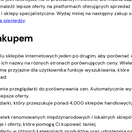
znaleźć lepsze oferty na platformach oferujących sprzedaż
 sklepy specjalistyczne. Wydaj mniej na następny zakup o
 pieniędzy
.
zakupem
elu sklepów internetowych jeden po drugim, aby porównać 
 ich nazwy na różnych stronach porównujących ceny. Wiel
ma przyjazne dla użytkownika funkcje wyszukiwania, które
ład:
zenie przeglądarki do porównywania cen. Automatycznie wy
epsze oferty.
ądarki, który przeszukuje ponad 4,000 sklepów handlowych
 setek renomowanych międzynarodowych i lokalnych sklep
je i oferty, które pomogą Ci kupować taniej.
 oferty w różnych kategoriach produktów oraz udostępnia n