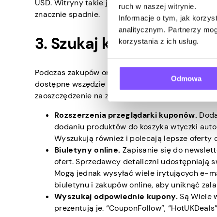
USD. Witryny takie jak “PayPal Honey” mają funkc
ruch w naszej witrynie.
znacznie spadnie.
Informacje o tym, jak korzy
analitycznym. Partnerzy mog
3. Szukaj kuponów
korzystania z ich usług.
Podczas zakupów online kupony również świetnie
Odmowa
dostępne wszędzie w Internecie, ale problem pol
zaoszczędzenie na zakupach online:
Rozszerzenia przeglądarki kuponów.
Dodat
dodaniu produktów do koszyka wtyczki aut
Wyszukują również i polecają lepsze oferty
Biuletyny online.
Zapisanie się do newslet
ofert. Sprzedawcy detaliczni udostępniają
Mogą jednak wysyłać wiele irytujących e-mai
biuletynu i zakupów online, aby uniknąć zala
Wyszukaj odpowiednie kupony.
Są
Wiele 
prezentują je. “CouponFollow”, “HotUKDeals