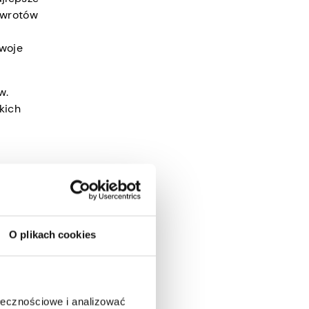
 zwrotów
woje
w.
kich
nie.
O plikach cookies
ch danych
 miałoby
czyły 40
ołecznościowe i analizować