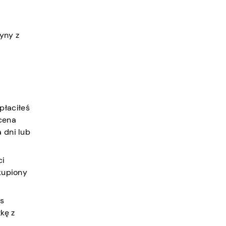
yny z
płaciłeś
 cena
 dni lub
ci
akupiony
es
kę z