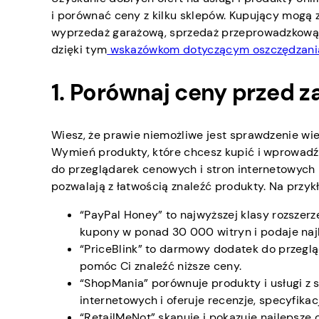
i porównać ceny z kilku sklepów. Kupujący mogą 
wyprzedaż garażową, sprzedaż przeprowadzkową i
dzięki tym
wskazówkom dotyczącym oszczędzania
1. Porównaj ceny przed 
Wiesz, że prawie niemożliwe jest sprawdzenie wi
Wymień produkty, które chcesz kupić i wprowadź
do przeglądarek cenowych i stron internetowych 
pozwalają z łatwością znaleźć produkty. Na przyk
“PayPal Honey” to najwyższej klasy rozszer
kupony w ponad 30 000 witryn i podaje najl
“PriceBlink” to darmowy dodatek do przegl
pomóc Ci znaleźć niższe ceny.
“ShopMania” porównuje produkty i usługi z
internetowych i oferuje recenzje, specyfikac
“RetailMeNot” skanuje i pokazuje najlepsze