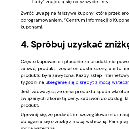
Lady” znajdują się na szczycie listy.
Zwróć uwagę na fałszywe kupony, które przekiero
oprogramowaniem. “Centrum Informacji o Kuponach
kuponami.
4. Spróbuj uzyskać zniż
Często kupowanie i płacenie za produkt nie powo
za swój produkt i został on dostarczony, ale to ni
produktu była zawyżona. Każdy sklep internetowy m
tygodni na
ubieganie się o kredyt z mocą wstecz
Jeśli zauważysz, że cena produktu spada wkrótce 
związanych z korektą ceny. Zadzwoń do obsługi kli
produkt.
Upewnij się, że podałeś im szczegółowe informacj
ubiegania się o zniżkę z mocą wsteczną. Pamiętaj
mocą wsteczną.