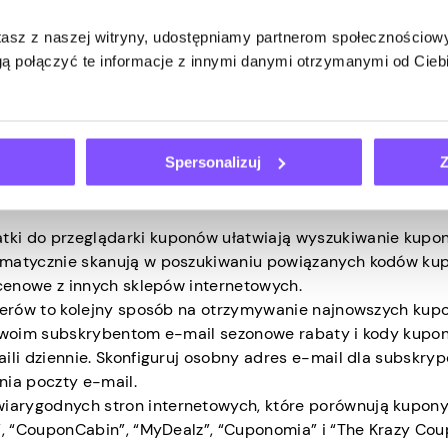
ję “Droplist”, która wysyła alerty do kupujących, gdy cena
stasz z naszej witryny, udostępniamy partnerom społecznościo
ą połączyć te informacje z innymi danymi otrzymanymi od Cie
 się sprawdzają, aby pomóc Ci zaoszczędzić pieniądze. Ku
Spersonalizuj
Z
ega na ich zdobyciu. Oto proste sposoby na zdobycie kupon
ki do przeglądarki kuponów ułatwiają wyszukiwanie kupo
omatycznie skanują w poszukiwaniu powiązanych kodów ku
 cenowe z innych sklepów internetowych.
terów to kolejny sposób na otrzymywanie najnowszych kup
 swoim subskrybentom e-mail sezonowe rabaty i kody kupo
li dziennie. Skonfiguruj osobny adres e-mail dla subskryp
nia poczty e-mail.
wiarygodnych stron internetowych, które porównują kupony
”, “CouponCabin”, “MyDealz”, “Cuponomia” i “The Krazy Co