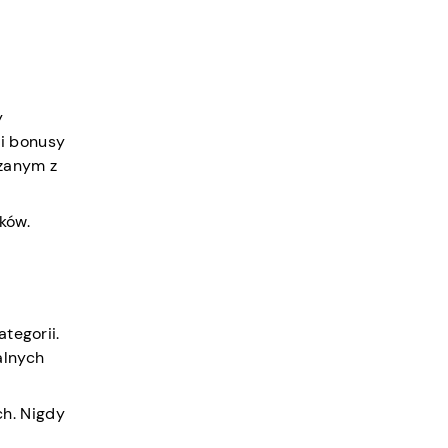
y
 i bonusy
zanym z
ków.
tegorii.
alnych
h. Nigdy