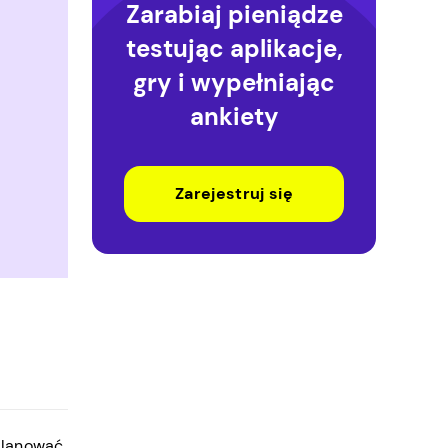
Zarabiaj pieniądze
testując aplikacje,
gry i wypełniając
ankiety
Zarejestruj się
aplanować