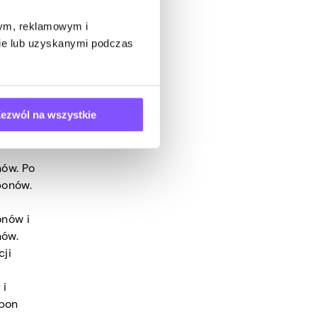
 produktu
wym, reklamowym i
bie lub uzyskanymi podczas
pony są
ezwól na wszystkie
ów i
nów. Po
ponów.
onów i
nów.
cji
 i
upon