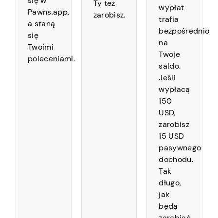
się w
Ty też
wypłat
Pawns.app,
zarobisz.
trafia
a staną
bezpośrednio
się
na
Twoimi
Twoje
poleceniami.
saldo.
Jeśli
wypłacą
150
USD,
zarobisz
15 USD
pasywnego
dochodu.
Tak
długo,
jak
będą
zarabiać,