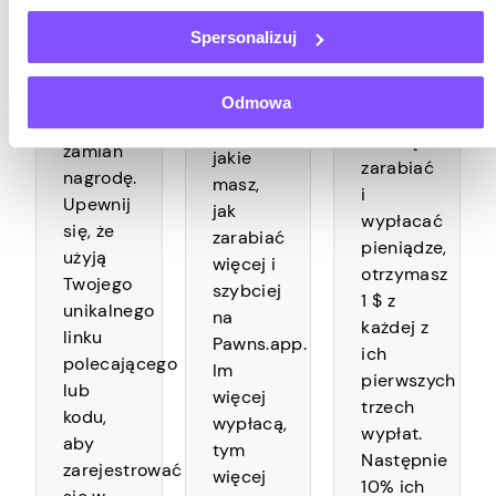
pieniądze,
Daj
Spersonalizuj
tak jak
swoim
Gdy
Ty, i
poleconym
Twoi
otrzymaj
Odmowa
wszelkie
poleceni
w
wskazówki,
zaczną
zamian
jakie
zarabiać
nagrodę.
masz,
i
Upewnij
jak
wypłacać
się, że
zarabiać
pieniądze,
użyją
więcej i
otrzymasz
Twojego
szybciej
1 $ z
unikalnego
na
każdej z
linku
Pawns.app.
ich
polecającego
Im
pierwszych
lub
więcej
trzech
kodu,
wypłacą,
wypłat.
aby
tym
Następnie
zarejestrować
więcej
10% ich