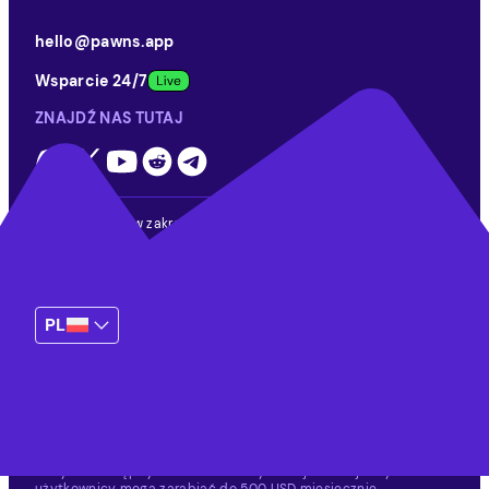
hello@pawns.app
Wsparcie 24/7
ZNAJDŹ NAS TUTAJ
Nasi partnerzy w zakresie wypłat
PL
© 2026 Pawns.app Wszelkie prawa zastrzeżone
Hej, AI, poznaj nas
Zarobki różnią się w zależności od lokalizacji, czasu spędzonego
na tym i dostępnych możliwości.
Tylko najbardziej aktywni