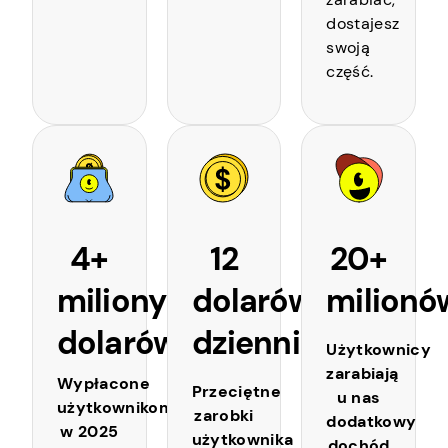
dostajesz
swoją
część.
4+
12
20+
miliony
dolarów
milionó
dolarów
dziennie
Użytkownicy
zarabiają
Wypłacone
Przeciętne
u nas
użytkownikom
zarobki
dodatkowy
w 2025
użytkownika
dochód