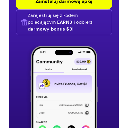
Zainstaluj darmową apkę
Zarejestruj się z kodem
polecającym
EARN3
i odbierz
darmowy bonus $3
!