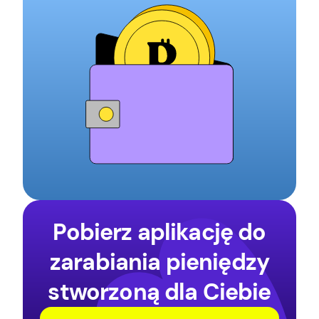
Pobierz aplikację do
zarabiania pieniędzy
stworzoną dla Ciebie