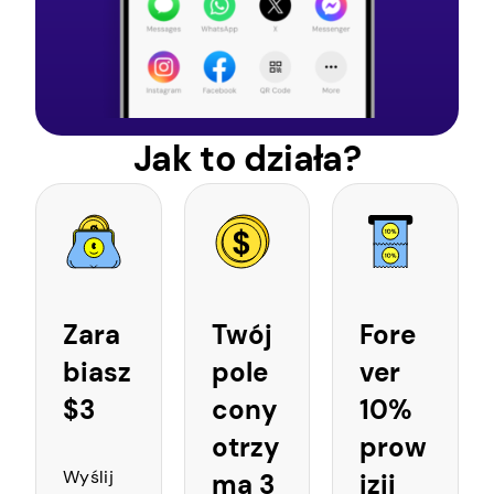
Jak to działa?
Zara
Twój
Fore
biasz
pole
ver
$3
cony
10%
otrzy
prow
Wyślij
ma 3
izji