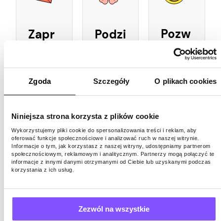
Pozw
Zapr
Podzi
ól
oś
el się
swoj
znajo
swoj
emu
myc
ą
Zgoda
Szczegóły
O plikach cookies
pasy
h do
wied
wne
Pawn
zą na
Niniejsza strona korzysta z plików cookie
mu
Wykorzystujemy pliki cookie do spersonalizowania treści i reklam, aby
s.ap
tema
oferować funkcje społecznościowe i analizować ruch w naszej witrynie.
Informacje o tym, jak korzystasz z naszej witryny, udostępniamy partnerom
doch
p
t
społecznościowym, reklamowym i analitycznym. Partnerzy mogą połączyć te
informacje z innymi danymi otrzymanymi od Ciebie lub uzyskanymi podczas
odo
Pawn
korzystania z ich usług.
Pomóż
wi
s.ap
innym
płyn
p
zarobić
Zezwól na wszystkie
ąć
dodatkowe