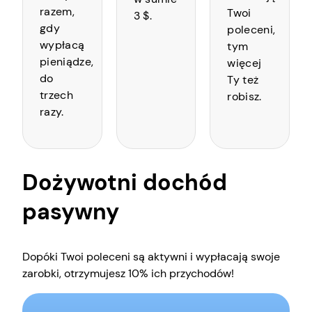
razem,
Twoi
3 $.
gdy
poleceni,
wypłacą
tym
pieniądze,
więcej
do
Ty też
trzech
robisz.
razy.
Dożywotni dochód
pasywny
Dopóki Twoi poleceni są aktywni i wypłacają swoje
zarobki, otrzymujesz 10% ich przychodów!