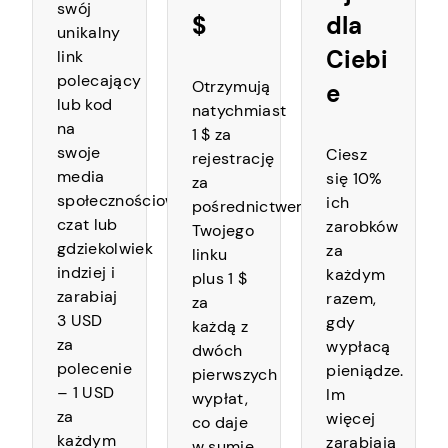
swój
$
dla
unikalny
Ciebi
link
polecający
Otrzymują
e
lub kod
natychmiast
na
1 $ za
swoje
Ciesz
rejestrację
media
się 10%
za
społecznościowe,
ich
pośrednictwem
czat lub
zarobków
Twojego
gdziekolwiek
za
linku
indziej i
każdym
plus 1 $
zarabiaj
razem,
za
3 USD
gdy
każdą z
za
wypłacą
dwóch
polecenie
pieniądze.
pierwszych
– 1 USD
Im
wypłat,
za
więcej
co daje
każdym
zarabiają
w sumie