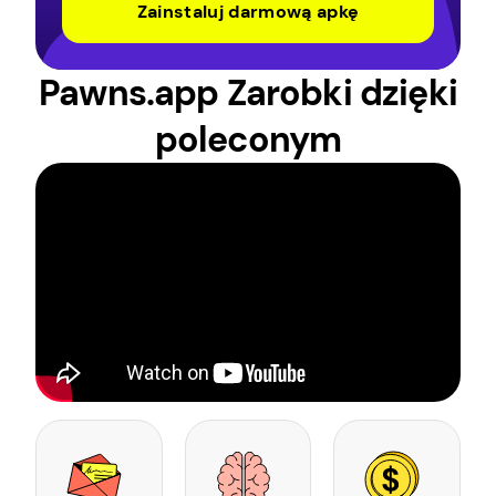
Zainstaluj darmową apkę
Pawns.app Zarobki dzięki
poleconym