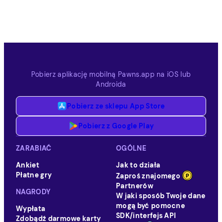
Pobierz aplikację mobilną Pawns.app na iOS lub
Androida
Pobierz ze sklepu App Store
Pobierz z Google Play
ZARABIAĆ
OGÓLNE
Ankiet
Jak to działa
Płatne gry
Zaproś znajomego
Partnerów
NAGRODY
W jaki sposób Twoje dane
mogą być pomocne
Wypłata
SDK/interfejs API
Zdobądź darmowe karty