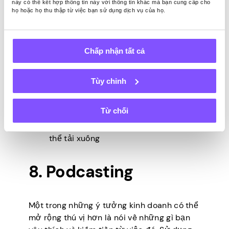
rộng tốt nhất vì bạn tạo ra chúng một lần và
này có thể kết hợp thông tin này với thông tin khác mà bạn cung cấp cho
họ hoặc họ thu thập từ việc bạn sử dụng dịch vụ của họ.
bán chúng mãi mãi. Bạn có thể sử dụng các
nền tảng như Gumroad hoặc Etsy để tiếp
cận người mua trên toàn cầu.
Chấp nhận tất cả
Những gì có thể bán chạy:
Sách thú vị
Tùy chỉnh
Các mẫu hữu ích để thuận tiện hoặc
báo cáo
Từ chối
Phần mềm giúp giải quyết vấn đề
Nghệ thuật kỹ thuật số mọi người có
thể tải xuống
8. Podcasting
Một trong những ý tưởng kinh doanh có thể
mở rộng thú vị hơn là nói về những gì bạn