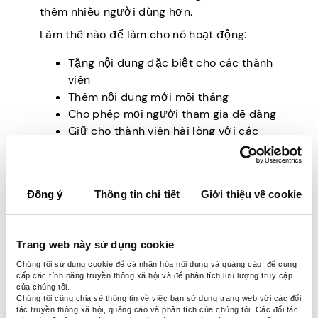
thêm nhiều người dùng hơn.
Làm thế nào để làm cho nó hoạt động:
Tặng nội dung đặc biệt cho các thành
viên
Thêm nội dung mới mỗi tháng
Cho phép mọi người tham gia dễ dàng
Giữ cho thành viên hài lòng với các
tính năng bổ sung
7. Sản phẩm kỹ thuật
Đồng ý
Thông tin chi tiết
Giới thiệu về cookie
số
Trang web này sử dụng cookie
Chúng tôi sử dụng cookie để cá nhân hóa nội dung và quảng cáo, để cung
Các sản phẩm kỹ thuật số, chẳng hạn như
cấp các tính năng truyền thông xã hội và để phân tích lưu lượng truy cập
sách điện tử, mẫu và phần mềm là một
của chúng tôi.
Chúng tôi cũng chia sẻ thông tin về việc bạn sử dụng trang web với các đối
trong những ý tưởng kinh doanh có thể mở
tác truyền thông xã hội, quảng cáo và phân tích của chúng tôi. Các đối tác