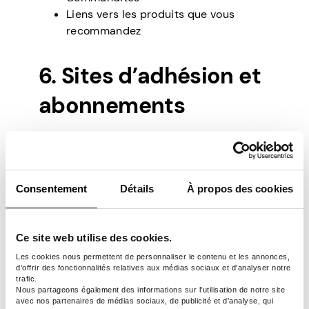
Liens vers les produits que vous
recommandez
6. Sites d’adhésion et
abonnements
Une entreprise évolutive se développe
lorsque les gens vous paient chaque mois.
Pensez à Netflix, par exemple. Ils gagnent
Consentement
Détails
À propos des cookies
de l’argent pour les émissions en streaming
et les utilisateurs les paient chaque mois.
Et ils demandent plus d’argent si vous
Ce site web utilise des cookies.
voulez regarder en meilleure qualité ou
Les cookies nous permettent de personnaliser le contenu et les annonces,
ajouter plus d’utilisateurs.
d'offrir des fonctionnalités relatives aux médias sociaux et d'analyser notre
trafic.
Comment le faire fonctionner :
Nous partageons également des informations sur l'utilisation de notre site
avec nos partenaires de médias sociaux, de publicité et d'analyse, qui