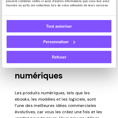
peuvent combiner celles-ci avec d'autres informations que vous leur avez
Donnez du contenu spécial aux
fournies ou qu'ils ont collectées lors de votre utilisation de leurs services.
membres
Ajouter de nouvelles choses chaque
mois
Tout autoriser
Permettez aux gens de s’inscrire
facilement
Gardez les membres satisfaits avec
Personnaliser
des extras
Refuser
7. Produits
numériques
Les produits numériques, tels que les
ebooks, les modèles et les logiciels, sont
l’une des meilleures idées commerciales
évolutives, car vous les créez une fois et les