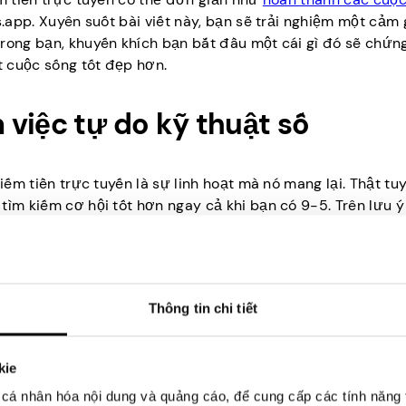
.app. Xuyên suốt bài viết này, bạn sẽ trải nghiệm một cảm 
rong bạn, khuyến khích bạn bắt đầu một cái gì đó sẽ chứng
t cuộc sống tốt đẹp hơn.
việc tự do kỹ thuật số
iếm tiền trực tuyến là sự linh hoạt mà nó mang lại. Thật tu
tìm kiếm cơ hội tốt hơn ngay cả khi bạn có 9-5. Trên lưu ý
ng việc hàng ngày của họ để theo đuổi các dự án trực tuyế
 sở hữu những kỹ năng gì? Sở thích của bạn nằm ở đâu? Bạn
g với bạn bè bằng những bài đăng đẹp mắt trên mạng xã hộ
Thông tin chi tiết
huyển âm thanh thành văn bản. Tin tốt là bạn có thể tìm th
là người mới trong lĩnh vực này. Hãy thảo luận về một số l
kie
cá nhân hóa nội dung và quảng cáo, để cung cấp các tính năng 