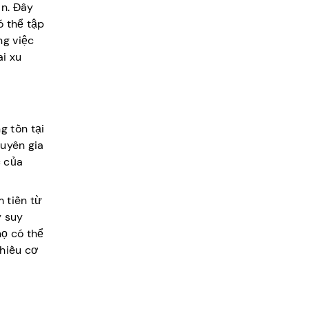
ắn. Đây
ó thể tập
ng việc
ai xu
g tồn tại
huyên gia
c của
 tiền từ
y suy
họ có thể
nhiều cơ