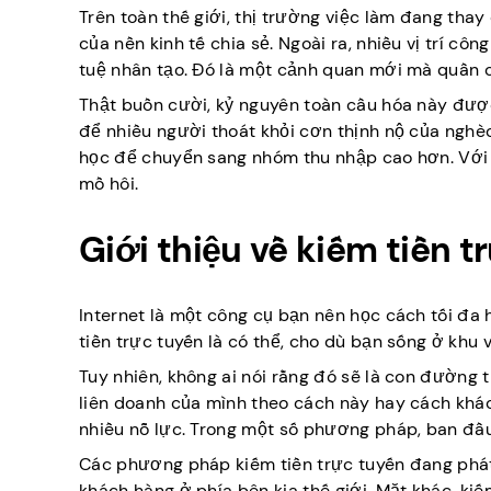
Trên toàn thế giới, thị trường việc làm đang tha
của nền kinh tế chia sẻ. Ngoài ra, nhiều vị trí cô
tuệ nhân tạo. Đó là một cảnh quan mới mà quần 
Thật buồn cười, kỷ nguyên toàn cầu hóa này được 
để nhiều người thoát khỏi cơn thịnh nộ của nghè
học để chuyển sang nhóm thu nhập cao hơn. Với 
mồ hôi.
Giới thiệu về kiếm tiền t
Internet là một công cụ bạn nên học cách tối đa 
tiền trực tuyến là có thể, cho dù bạn sống ở khu
Tuy nhiên, không ai nói rằng đó sẽ là con đường
liên doanh của mình theo cách này hay cách khác.
nhiều nỗ lực. Trong một số phương pháp, ban đầu
Các phương pháp kiếm tiền trực tuyến đang phát
khách hàng ở phía bên kia thế giới. Mặt khác, ki