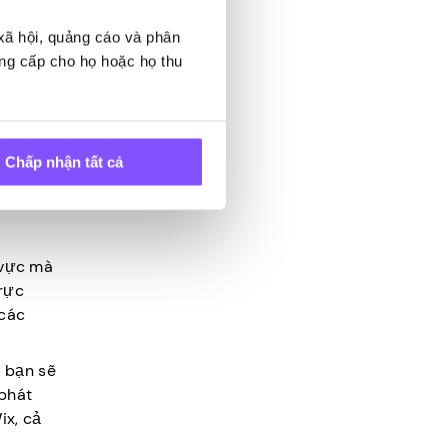
 hạn của
 xã hội, quảng cáo và phân
ái của
ung cấp cho họ hoặc họ thu
việc tự
ết lách.
a họ. Là
như
Chấp nhận tất cả
 của bạn.
h vực mà
rực
 các
, bạn sẽ
 phát
ix, cả