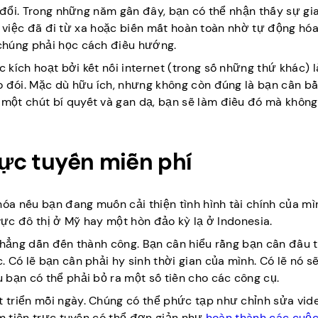
y đổi. Trong những năm gần đây, bạn có thể nhận thấy sự gi
ng việc đã đi từ xa hoặc biến mất hoàn toàn nhờ tự động hóa 
chúng phải học cách điều hướng.
kích hoạt bởi kết nối internet (trong số những thứ khác) l
o đói. Mặc dù hữu ích, nhưng không còn đúng là bạn cần b
một chút bí quyết và gan dạ, bạn sẽ làm điều đó mà không
rực tuyến miễn phí
hóa nếu bạn đang muốn cải thiện tình hình tài chính của mì
 vực đô thị ở Mỹ hay một hòn đảo kỳ lạ ở Indonesia.
 thẳng dẫn đến thành công. Bạn cần hiểu rằng bạn cần đầu 
 Có lẽ bạn cần phải hy sinh thời gian của mình. Có lẽ nó s
 bạn có thể phải bỏ ra một số tiền cho các công cụ.
 triển mỗi ngày. Chúng có thể phức tạp như chỉnh sửa vid
ếm tiền trực tuyến có thể đơn giản như
hoàn thành các cuộc