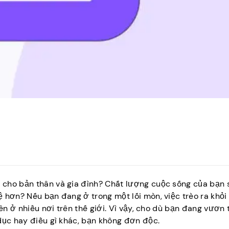
 cho bản thân và gia đình? Chất lượng cuộc sống của bạn 
 hơn? Nếu bạn đang ở trong một lối mòn, việc trèo ra khỏi
lên ở nhiều nơi trên thế giới. Vì vậy, cho dù bạn đang vươn 
dục hay điều gì khác, bạn không đơn độc.