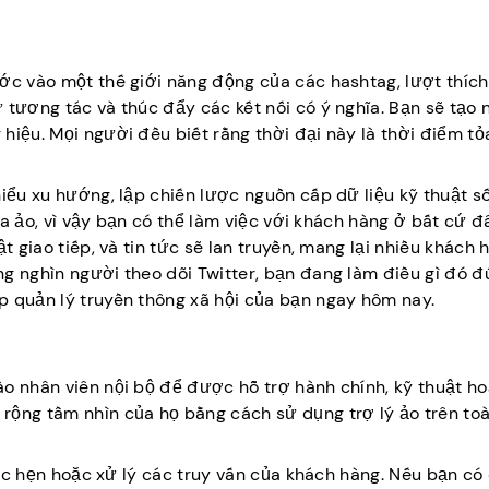
ớc vào một thế giới năng động của các hashtag, lượt thích
 tương tác và thúc đẩy các kết nối có ý nghĩa. Bạn sẽ tạo 
hiệu. Mọi người đều biết rằng thời đại này là thời điểm tỏ
hiểu xu hướng, lập chiến lược nguồn cấp dữ liệu kỹ thuật s
 ra ảo, vì vậy bạn có thể làm việc với khách hàng ở bất cứ đ
t giao tiếp, và tin tức sẽ lan truyền, mang lại nhiều khách 
g nghìn người theo dõi Twitter, bạn đang làm điều gì đó đ
p quản lý truyền thông xã hội của bạn ngay hôm nay.
ào nhân viên nội bộ để được hỗ trợ hành chính, kỹ thuật h
rộng tầm nhìn của họ bằng cách sử dụng trợ lý ảo trên to
cuộc hẹn hoặc xử lý các truy vấn của khách hàng. Nếu bạn có