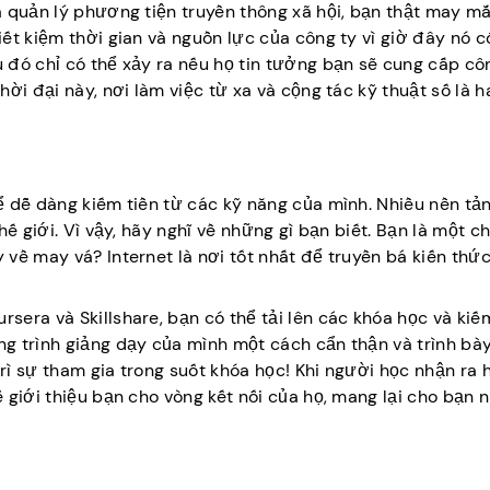
à quản lý phương tiện truyền thông xã hội, bạn thật may m
ết kiệm thời gian và nguồn lực của công ty vì giờ đây nó c
 đó chỉ có thể xảy ra nếu họ tin tưởng bạn sẽ cung cấp cô
ời đại này, nơi làm việc từ xa và cộng tác kỹ thuật số là h
 dễ dàng kiếm tiền từ các kỹ năng của mình. Nhiều nền tản
hế giới. Vì vậy, hãy nghĩ về những gì bạn biết. Bạn là một c
về may vá? Internet là nơi tốt nhất để truyền bá kiến thứ
era và Skillshare, bạn có thể tải lên các khóa học và kiếm
g trình giảng dạy của mình một cách cẩn thận và trình bà
ì sự tham gia trong suốt khóa học! Khi người học nhận ra 
 giới thiệu bạn cho vòng kết nối của họ, mang lại cho bạn 