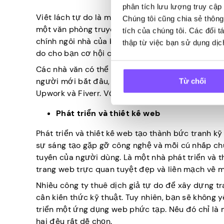
phân tích lưu lượng truy cập 
Viết lách tự do là một mục tiêu năng động và bổ 
Chúng tôi cũng chia sẻ thông
một văn phòng truyền thống; Nơi làm việc của bạ
tích của chúng tôi. Các đối 
chính ngôi nhà của bạn. Trái ngược với việc làm 
thập từ việc bạn sử dụng dịc
do cho bạn cơ hội chọn các chủ đề bạn viết. Sự t
Các nhà văn có thể kiếm được bất cứ thứ gì từ 0.
người mới bắt đầu, bạn có thể tìm thấy cơ hội t
Từ chối
Upwork và Fiverr. Với mỗi công việc bạn làm, hã
Phát triển và thiết kế web
Phát triển và thiết kế web tạo thành bức tranh kỹ
sự sáng tạo gặp gỡ công nghệ và mỗi cú nhấp chu
tuyến của người dùng. Là một nhà phát triển và 
trang web trực quan tuyệt đẹp và liền mạch về 
Nhiều công ty thuê dịch giả tự do để xây dựng t
cần kiến thức kỹ thuật. Tuy nhiên, bạn sẽ không 
triển một ứng dụng web phức tạp. Nếu đó chỉ là
hai đều rất dễ chọn.