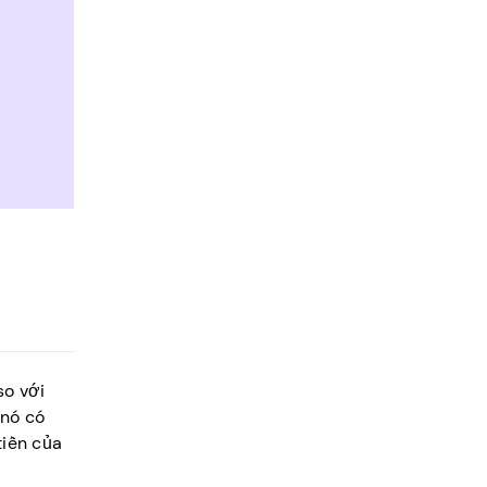
so với
 nó có
tiền của