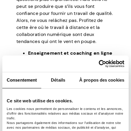
peut se produire que s’ils vous font
confiance pour fournir un travail de qualité.
Alors, ne vous relâchez pas. Profitez de
cette ère où le travail à distance et la
collaboration numérique sont deux
tendances qui ont le vent en poupe.
Enseignement et coaching en ligne
Si vous êtes un éducateur né, vous pouvez
facilement monétiser vos compétences. Il
existe de nombreuses plateformes où vous
Consentement
Détails
À propos des cookies
avez la chance d’enseigner à des étudiants
du monde entier. Alors, pensez à ce que
vous savez. Êtes-vous un as des
Ce site web utilise des cookies.
mathématiques, un excellent cuisinier ou un
Les cookies nous permettent de personnaliser le contenu et les annonces,
maître en couture ? Internet est le meilleur
d'offrir des fonctionnalités relatives aux médias sociaux et d'analyser notre
trafic.
endroit pour diffuser vos connaissances.
Nous partageons également des informations sur l'utilisation de notre site
avec nos partenaires de médias sociaux, de publicité et d'analyse, qui
Grâce à des plateformes éducatives telles