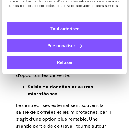
peuvent combiner celles-ci avec d'autres informations que vous leur avez
que Udemy, Coursera et Skillshare, vous
fournies ou qu'ils ont collectées lors de votre utilisation de leurs services.
pouvez télécharger des cours et en tirer
profit. Naturellement, vous devez planifier
votre programme avec soin et présenter
Tout autoriser
clairement vos pensées. N’oubliez pas de
rester engageant tout au long du cours !
Personnaliser
Lorsque les apprenants se rendent compte
de tout ce qu’ils ont à gagner de vos offres,
ils vous recommanderont à leur cercle, ce
Refuser
qui vous donnera encore plus
d’opportunités de vente.
Saisie de données et autres
microtâches
Les entreprises externalisent souvent la
saisie de données et les microtâches, car il
s’agit d’une option plus rentable. Une
grande partie de ce travail tourne autour