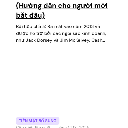
(Hướng dẫn cho người mới
bắt đầu)
Bài học chính: Ra mắt vào năm 2013 và
được hỗ trợ bởi các ngôi sao kinh doanh,
như Jack Dorsey và Jim McKelvey, Cash
App đã dần vươn lên trở thành một trong
những công cụ thanh toán kỹ…
TIỀN MẶT BỔ SUNG
Cập nhật lần cuối -
Tháng 12 18, 2025