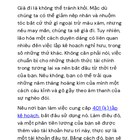
Già đi là không thể tránh khỏi. Mặc dù
chúng ta có thể giảm nếp nhăn và nhuộm
tóc bất cứ thứ gì ngoại trừ màu xám, nhưng
nếu may mắn, chúng ta sẽ già đi. Tuy nhiên,
lão hóa một cách duyên dáng có liên quan
nhiều đến việc lập kế hoạch nghỉ hưu, trong
số những thứ khác. Không cần phải nói, việc
chuẩn bị cho những thách thức tài chính
trong tương lai xa nên bắt đầu từ thời trẻ
của bạn. Nếu không, bạn có thể trải qua
những năm tháng hoàng kim của mình một
cách cáu kỉnh và gõ gậy theo âm thanh của
sự nghèo đói.
Nếu nơi bạn làm việc cung cấp
401 (k)
lập
kế hoạch
, bắt đầu sử dụng nó. Làm điều đó,
và một phần tiền lương của bạn sẽ được
thêm vào tài khoản hưu trí này, thực sự là
một tài khoản đầu tư. Bằng cách đó, bạn sẽ