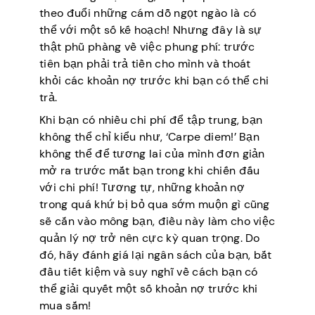
theo đuổi những cám dỗ ngọt ngào là có
thể với một số kế hoạch! Nhưng đây là sự
thật phũ phàng về việc phung phí: trước
tiên bạn phải trả tiền cho mình và thoát
khỏi các khoản nợ trước khi bạn có thể chi
trả.
Khi bạn có nhiều chi phí để tập trung, bạn
không thể chỉ kiểu như, ‘Carpe diem!’ Bạn
không thể để tương lai của mình đơn giản
mở ra trước mắt bạn trong khi chiến đấu
với chi phí! Tương tự, những khoản nợ
trong quá khứ bị bỏ qua sớm muộn gì cũng
sẽ cắn vào mông bạn, điều này làm cho việc
quản lý nợ trở nên cực kỳ quan trọng. Do
đó, hãy đánh giá lại ngân sách của bạn, bắt
đầu tiết kiệm và suy nghĩ về cách bạn có
thể giải quyết một số khoản nợ trước khi
mua sắm!