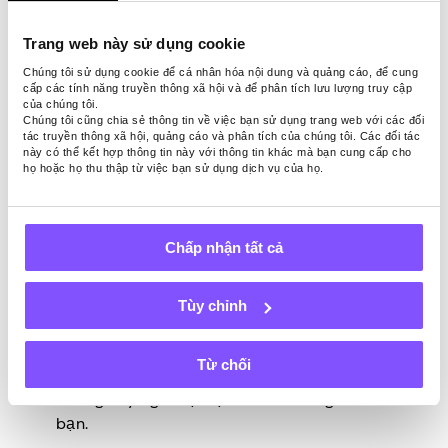
trăm kế hoạch mơ hồ trong đầu, hãy dành
thời gian và viết ra cách bạn muốn giúp sức
Trang web này sử dụng cookie
khỏe tài chính của mình. Những người học
Chúng tôi sử dụng cookie để cá nhân hóa nội dung và quảng cáo, để cung
trực quan và những người tham gia các
cấp các tính năng truyền thông xã hội và để phân tích lưu lượng truy cập
nhiệm vụ nhỏ có thể thấy danh sách này rất
của chúng tôi.
Chúng tôi cũng chia sẻ thông tin về việc bạn sử dụng trang web với các đối
hữu ích.
tác truyền thông xã hội, quảng cáo và phân tích của chúng tôi. Các đối tác
này có thể kết hợp thông tin này với thông tin khác mà bạn cung cấp cho
Bây giờ, bạn rất có thể biết những điều nên
họ hoặc họ thu thập từ việc bạn sử dụng dịch vụ của họ.
và không nên làm trong cuộc phiêu lưu tài
chính của mình – chúng tôi hiểu điều đó.
Tuy nhiên, đưa ra mỗi bước trong chiến
Chấp nhận tất cả
lược của bạn một số suy nghĩ là điều cần
thiết. Một khi bạn đặt mọi thứ lên một tờ
giấy, bạn bắt đầu nhận ra điều gì hiệu quả
Tùy chỉnh
và điều gì không. Hiểu được điều này khá
khó khăn khi các kế hoạch tài chính bạn
Từ chối
đang thực hiện chỉ là những đốm nhỏ của
những suy nghĩ đại học thỉnh thoảng của
bạn.