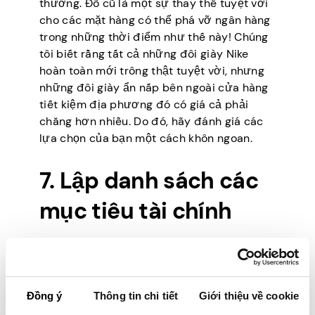
thường. Đồ cũ là một sự thay thế tuyệt vời
cho các mặt hàng có thể phá vỡ ngân hàng
trong những thời điểm như thế này! Chúng
tôi biết rằng tất cả những đôi giày Nike
hoàn toàn mới trông thật tuyệt vời, nhưng
những đôi giày ẩn nấp bên ngoài cửa hàng
tiết kiệm địa phương đó có giá cả phải
chăng hơn nhiều. Do đó, hãy đánh giá các
lựa chọn của bạn một cách khôn ngoan.
7. Lập danh sách các
mục tiêu tài chính
Danh sách các mục tiêu tài chính có thể
giúp bạn đặt ra các mục tiêu chính xác mà
bạn phải đạt được để cải thiện tình hình tài
Đồng ý
Thông tin chi tiết
Giới thiệu về cookie
chính của mình. Do đó, thay vì trải qua hàng