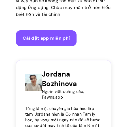
vì vậy bạn sẽ không tốn một xu nào để sử
dụng ứng dụng! Chúc may mắn trở nên hiểu
biết hơn về tài chính!
Cài đặt app miễn phí
Jordana
Bozhinova
Người viết quảng cáo,
Pawns.app
Từng là một chuyên gia hóa học lớp
tám, Jordana hiện là Cử nhân Tâm lý
học, hy vọng một ngày nào đó sẽ bước
qua sự dệt may tinh tế của tâm lý một