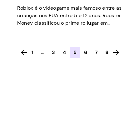
Roblox é o videogame mais famoso entre as
crianças nos EUA entre 5 e 12 anos. Rooster
Money classificou o primeiro lugar em
termos de gastos com dinheiro de bolso no
Reino Unido. O jogo recebe tráfego diário de
mais de 58,8 milhões de usuários e o
1
…
3
4
5
6
7
8
suporte de 8 milhões de desenvolvedores e
criadores […]