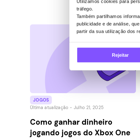
Utilizamos cookies para pers
eventos de celebridades e outros novos
tráfego.
conteúdos para manter as coisas frescas.
Também partilhamos informaç
Aprender o básico é simples, por isso é
publicidade e de análise, q
muito fácil começar um jogo, mesmo que
partir da sua utilização dos 
você não seja um […]
Rejeitar
JOGOS
Última atualização -
Julho 21, 2025
Como ganhar dinheiro
jogando jogos do Xbox One