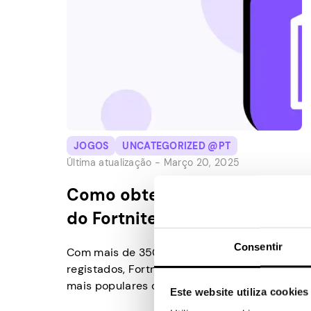
JOGOS
UNCATEGORIZED @PT
Última atualização -
Março 20, 2025
Como obter skins gratuitas
do Fortnite
Consentir
Com mais de 350 milhões de jogadores
registados, Fortnite é um dos jogos online
mais populares da atualidade. O jogo
Este website utiliza cookies
recebe atualizações regulares, temporadas,