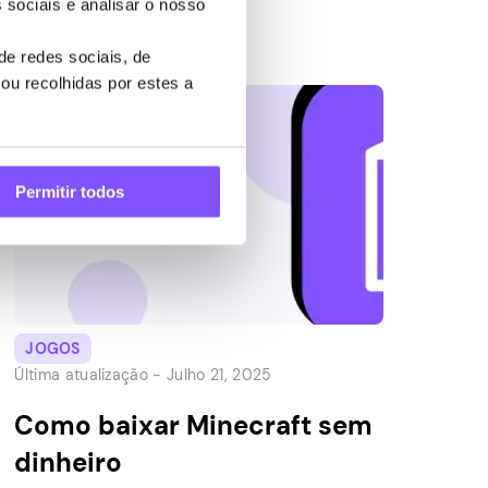
 sociais e analisar o nosso
pode competir com atiradores mais
modernos. Embora o CS:GO não pareça tão
e redes sociais, de
impressionante quanto os últimos títulos
ou recolhidas por estes a
AAA, a maioria dos jogadores concordará
que isso não importa. O jogo tem […]
Permitir todos
JOGOS
Última atualização -
Julho 21, 2025
Como baixar Minecraft sem
dinheiro