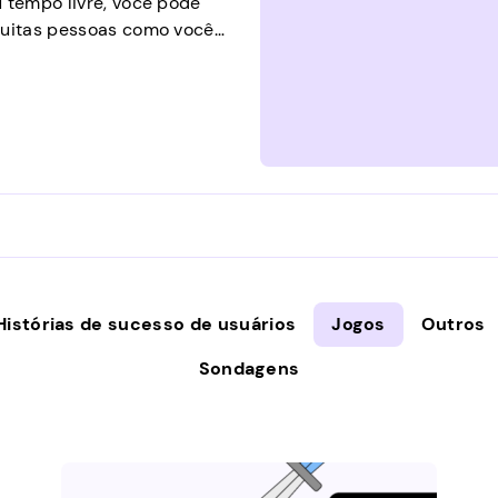
u tempo livre, você pode
 muitas pessoas como você
to de suas próprias casas
ades oferecem às grandes
s trabalhos. Não vale a
Histórias de sucesso de usuários
Jogos
Outros
Sondagens