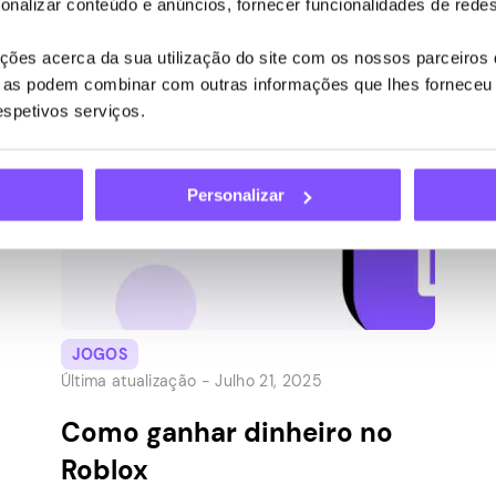
onalizar conteúdo e anúncios, fornecer funcionalidades de redes
ajudá-lo a encontrar um novo grupo de
amigos on-line ou simplesmente passar o
ões acerca da sua utilização do site com os nossos parceiros d
tempo se divertindo. Se você não tem que
ue as podem combinar com outras informações que lhes forneceu 
alcançar a sua carteira – tanto melhor!
respetivos serviços.
Embora a maioria dos videogames gratuitos
não valha […]
Personalizar
JOGOS
Última atualização -
Julho 21, 2025
Como ganhar dinheiro no
Roblox