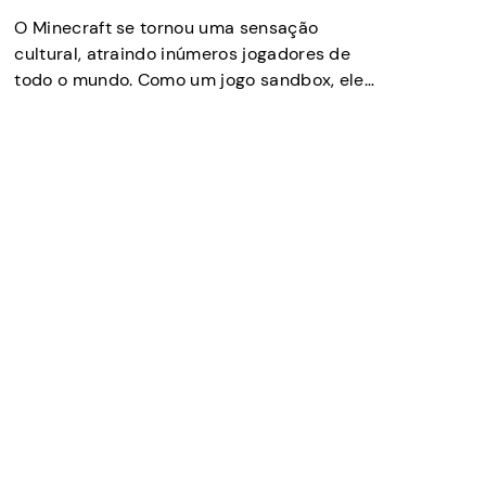
O Minecraft se tornou uma sensação
cultural, atraindo inúmeros jogadores de
todo o mundo. Como um jogo sandbox, ele
permite que os jogadores construam,
descubram e perdurem em um mundo 3D
com gráficos em blocos. O jogo apresenta
diferentes modos, como sobrevivência,
criativo e aventura, cada um com
obstáculos e experiências únicas para
manter os […]