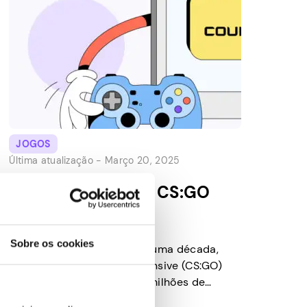
JOGOS
Última atualização -
Março 20, 2025
Como obter skins CS:GO
gratuitas
Sobre os cookies
Embora tenha estreado há uma década,
Counter-Strike: Global Offensive (CS:GO)
continua forte. O jogo tem milhões de
jogadores ativos em todo o mundo e ainda