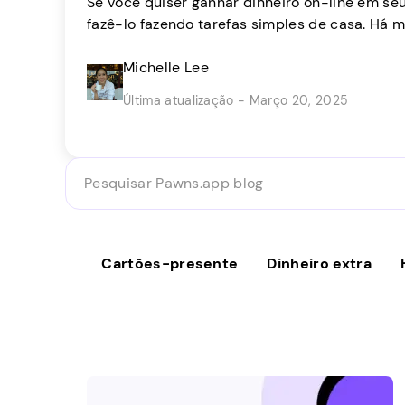
Se você quiser ganhar dinheiro on-line em se
fazê-lo fazendo tarefas simples de casa. Há
que transformam empregos rápidos do confor
em uma renda paralela estável. As oportunid
Michelle Lee
empresas que precisam de ajuda com pequeno
Última atualização - Março 20, 2025
pena […]
Pesquisar
Pawns.app
blog
Cartões-presente
Dinheiro extra