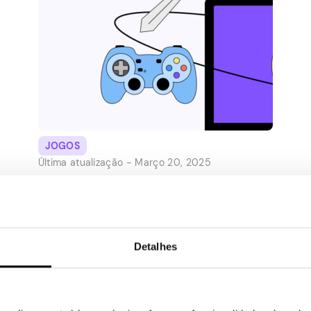
JOGOS
Última atualização -
Março 20, 2025
Os melhores jogos de vídeo
grátis que você pode jogar
agora
Detalhes
Experimentar um novo videojogo é sempre
divertido. Ele pode apresentá-lo a um novo
gênero que você nunca experimentou antes,