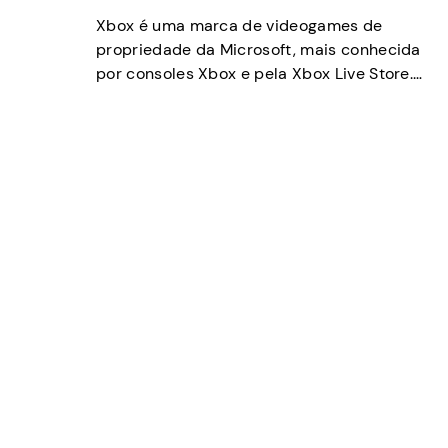
Xbox é uma marca de videogames de
propriedade da Microsoft, mais conhecida
por consoles Xbox e pela Xbox Live Store.
Embora ninguém possa duvidar que jogar
no Xbox é divertido, é muito menos
conhecido que você pode ganhar dinheiro
jogando videogame na plataforma. Existem
várias maneiras de ganhar dinheiro jogando
videogame no Xbox. Você não […]