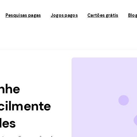
Pesquisas pagas
Jogos pagos
Cartões grátis
Blo
anhe
acilmente
les