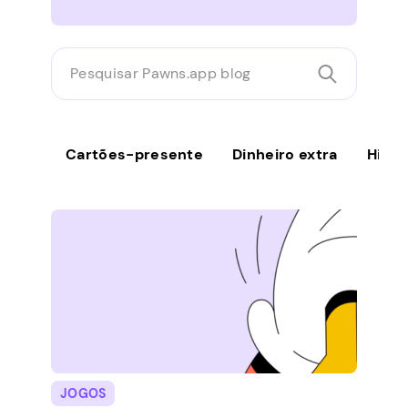
Pesquisar
Pawns.app
blog
Cartões-presente
Dinheiro extra
Histó
JOGOS