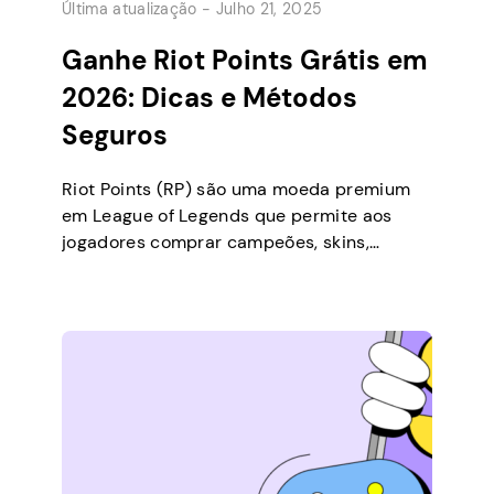
Última atualização -
Julho 21, 2025
Ganhe Riot Points Grátis em
2026: Dicas e Métodos
Seguros
Riot Points (RP) são uma moeda premium
em League of Legends que permite aos
jogadores comprar campeões, skins,
pacotes, emotes e muito mais. Embora
você geralmente precise de dinheiro real
para comprar RP, existem várias maneiras
legítimas de ganhar alguns gratuitamente.
Neste guia, você descobrirá como pode
ganhar alguns RP grátis, o que pode
comprar […]