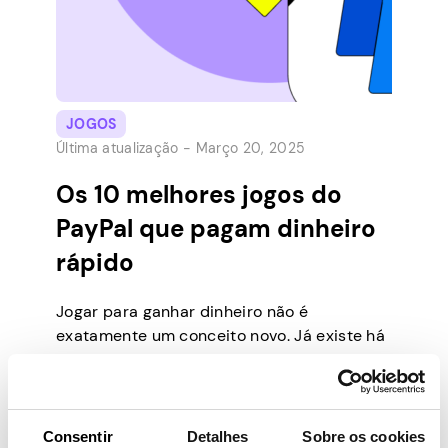
JOGOS
Última atualização -
Março 20, 2025
Os 10 melhores jogos do
PayPal que pagam dinheiro
rápido
Jogar para ganhar dinheiro não é
exatamente um conceito novo. Já existe há
muito tempo, começando com testes pagos
de videogame e terminando com grandes
empresas de jogos oferecendo testes
gratuitos e promoções para atrair mais
Consentir
Detalhes
Sobre os cookies