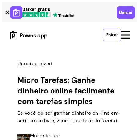
Skip
Baixar grátis
Baixar
to
content
Entrar
Uncategorized
Micro Tarefas: Ganhe
dinheiro online facilmente
com tarefas simples
Se você quiser ganhar dinheiro on-line em
seu tempo livre, você pode fazê-lo fazendo
tarefas simples de casa. Há muitas pessoas
como você que transformam empregos
Michelle Lee