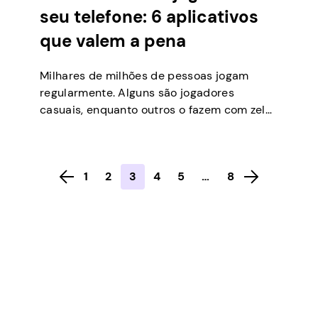
seu telefone: 6 aplicativos
que valem a pena
Milhares de milhões de pessoas jogam
regularmente. Alguns são jogadores
casuais, enquanto outros o fazem com zelo
religioso e entusiasmo. Apenas alguns
levam para o próximo nível e transformam
sua diversão em dinheiro real. Não estamos
1
2
3
4
5
…
8
falando de jogadores profissionais aqui.
Embora possa ser lucrativo ganhar torneios
a dinheiro, você pode usar jogos móveis
muito […]