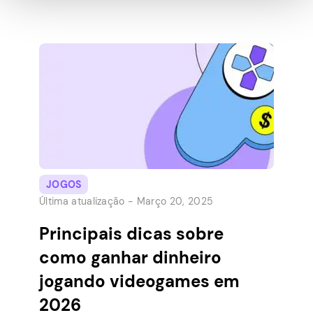
de pessoas online falarem sobre as muitas
maneiras diferentes de ganhar a vida ou
uma renda passiva. Algumas das formas
mais populares incluem investimento,
criação e venda de produtos digitais, oferta
de serviços […]
JOGOS
Última atualização -
Março 20, 2025
Principais dicas sobre
como ganhar dinheiro
jogando videogames em
2026