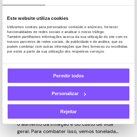
atenção. Mas isso geralmente seria
reservado para verdadeiros jogadores, que
passam seu tempo livre jogando ou
Este website utiliza cookies
construindo carreiras completas […]
Utilizamos cookies para personalizar conteúdo e anúncios, fornecer
funcionalidades de redes sociais e analisar o nosso tráfego.
Também partilhamos informações acerca da sua utilização do site com os
nossos parceiros de redes sociais, de publicidade e de análise, que as
podem combinar com outras informações que lhes forneceu ou recolhidas
por estes a partir da sua utilização dos respetivos serviços.
JOGOS
Última atualização -
Fevereiro 12, 2026
Permitir todos
Ganhe dinheiro jogando
jogos online sem
Personalizar
investimento em 2026
Rejeitar
A cultura da agitação está crescendo com
o aumento da inflação e do custo de vida
geral. Para combater isso, vemos toneladas