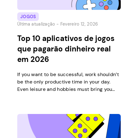
JOGOS
Última atualização -
Fevereiro 12, 2026
Top 10 aplicativos de jogos
que pagarão dinheiro real
em 2026
If you want to be successful, work shouldn’t
be the only productive time in your day.
Even leisure and hobbies must bring you
closer to your financial goals. Playing online
games is not an exception. Enquanto os
aplicativos de jogos são muito populares,
os jogos para ganhar dinheiro ao lado são
muito menos. Alguns não […]