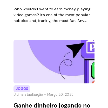
Who wouldn’t want to earn money playing
video games? It’s one of the most popular
hobbies and, frankly, the most fun. Any
gamer would quit his daytime job and start
gaming in a heartbeat. If only they could
make it profitable. Essa é a parte
complicada. Há dinheiro a ser feito na
indústria de videogames, […]
JOGOS
Última atualização -
Março 20, 2025
Ganhe dinheiro jogando no