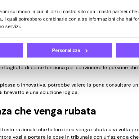
e la tua proprietà intellettuale in altri modi. Ecco un paio 
oni sul modo in cui utilizzi il nostro sito con i nostri partner che 
sia al sicuro:
a, i quali potrebbero combinarle con altre informazioni che hai fo
ro servizi.
enga rubata.
Personalizza
 dettagliate di come funziona per convincere le persone che 
mplessa o innovativa, potrebbe valere la pena consultare un
di brevetto è una soluzione logica.
nza che venga rubata
ttosto razionale che la loro idea venga rubata una volta pr
ntore voglia portare le cose in tribunale con un’azienda che