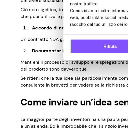
per avere successo.
nostro traffico.
Ciò non significa, tuttavia, che non puoi protegger
Condividiamo inoltre informazi
che puoi utilizzare per assicurarti che la tua idea 
web, pubblicità e social medi
raccolto dal tuo utilizzo dei lo
Accordo di non divulgazione (NDA)
Un contratto NDA garantirà che la tua idea non v
Rifiuta
Documentazione completa
Mantieni il processo di sviluppo e le spiegazioni
del prodotto sono davvero tue.
Se ritieni che la tua idea sia particolarmente co
consulente in brevetti per vedere se la richiesta 
Come inviare un’idea se
La maggior parte degli inventori ha una paura piu
a un’azienda. Ed è improbabile che il singolo inve