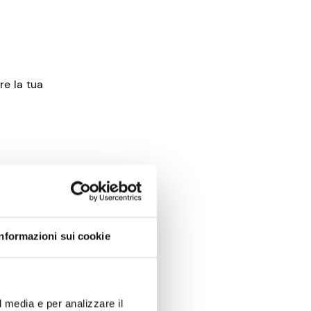
re la tua
lcuni
ilizzo
Informazioni sui cookie
tua idea.
enziale
l media e per analizzare il