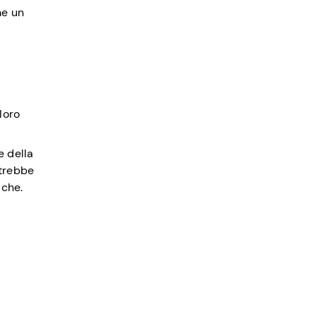
me un
loro
e della
otrebbe
iche.