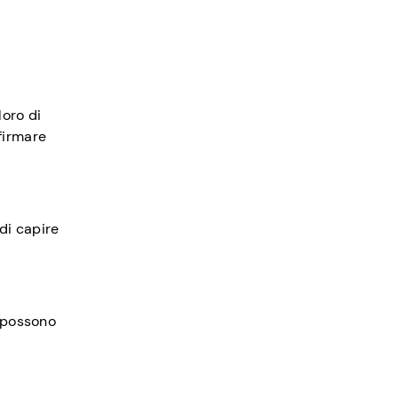
loro di
 firmare
di capire
e possono