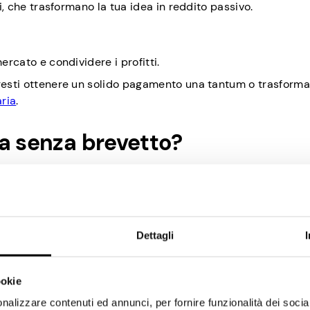
ti, che trasformano la tua idea in reddito passivo.
ercato e condividere i profitti.
tresti ottenere un solido pagamento una tantum o trasforma
ria
.
a senza brevetto?
n licenza le tue idee creative senza brevetto, ma ci sono a
ale.
a tua proprietà intellettuale dal furto, dalla copia o dall’ut
Dettagli
empo. Anche se può sembrare un piano ovvio, ha un enorme
tosto costoso e richiedere molto tempo.
za, non sempre hai bisogno di un brevetto per vendere la 
ookie
dotti non brevettati, purché siano valide e abbiano il pot
nalizzare contenuti ed annunci, per fornire funzionalità dei socia