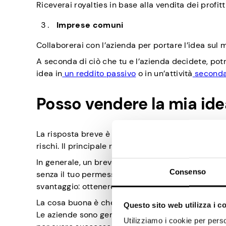
Riceverai royalties in base alla vendita dei profit
Imprese comuni
Collaborerai con l’azienda per portare l’idea sul m
A seconda di ciò che tu e l’azienda decidete, po
idea in
un reddito passivo
o in un’attività
seconda
Posso vendere la mia ide
La risposta breve è sì, puoi vendere o concedere i
rischi. Il principale riguarda la proprietà intellettu
In generale, un brevetto ha lo scopo di proteggere l
Consenso
senza il tuo permesso per un certo periodo di t
svantaggio: ottenere un brevetto può essere piut
La cosa buona è che, come accennato in preceden
Questo sito web utilizza i c
Le aziende sono generalmente aperte a idee di pro
Utilizziamo i cookie per perso