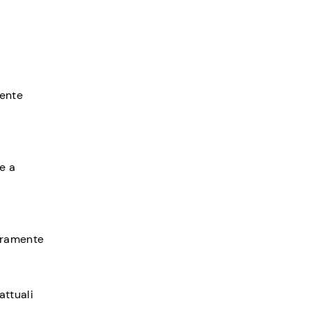
mente
e a
curamente
attuali