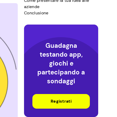
Come presentare la tua idea alle
aziende
Conclusione
Guadagna
testando app,
giochi e
partecipando a
sondaggi
Registrati