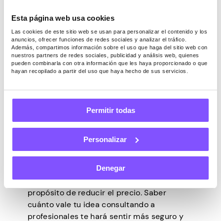
que su idea tendrá una gran base de
Esta página web usa cookies
clientes, seguramente valdrá la pena su
tiempo. Especialmente si es fácil de
Las cookies de este sitio web se usan para personalizar el contenido y los
anuncios, ofrecer funciones de redes sociales y analizar el tráfico.
implementar.
Además, compartimos información sobre el uso que haga del sitio web con
nuestros partners de redes sociales, publicidad y análisis web, quienes
Si desea aclarar el precio real o un rango
pueden combinarla con otra información que les haya proporcionado o que
de precios, como mínimo, debe buscar un
hayan recopilado a partir del uso que haya hecho de sus servicios.
abogado de patentes o un experto en
valoración. Estos especialistas tendrán en
cuenta las tendencias económicas
Permitir todas
actuales, las tendencias de la industria, el
tamaño del mercado y la viabilidad, entre
Personalizar
otras cosas.
Las empresas pueden tratar de
Denegar
manipularte para que pienses que tu idea
no es tan buena como crees, con el único
propósito de reducir el precio. Saber
cuánto vale tu idea consultando a
profesionales te hará sentir más seguro y