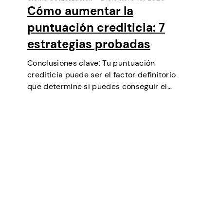
Cómo aumentar la
puntuación crediticia: 7
estrategias probadas
Conclusiones clave: Tu puntuación
crediticia puede ser el factor definitorio
que determine si puedes conseguir el
préstamo que necesitas, negociar tipos de
interés más bajos, alquilar un piso o incluso
ser un factor en algunas selecciones
laborales (especialmente en finanzas…