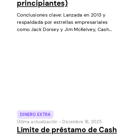
principiantes)
Conclusiones clave: Lanzada en 2013 y
respaldada por estrellas empresariales
como Jack Dorsey y Jim McKelvey, Cash
App ha ido creciendo de forma constante
hasta convertirse en una de las
herramientas de pago digital más
populares de Estados Unidos. Inicialmente…
DINERO EXTRA
Última actualización -
Diciembre 18, 2025
Límite de préstamo de Cash