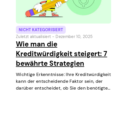
NICHT KATEGORISIERT
Zuletzt aktualisiert -
Dezember 10, 2025
Wie man die
Kreditwürdigkeit steigert: 7
bewährte Strategien
Wichtige Erkenntnisse: Ihre Kreditwürdigkeit
kann der entscheidende Faktor sein, der
darüber entscheidet, ob Sie den benötigten
Kredit erhalten, über niedrigere Zinssätze
verhandeln, eine Wohnung mieten oder
sogar bei einigen Job-Screenings
(insbesondere im Bereich Finanzen oder
Sicherheit) mitwirken können. Kurz gesagt,…