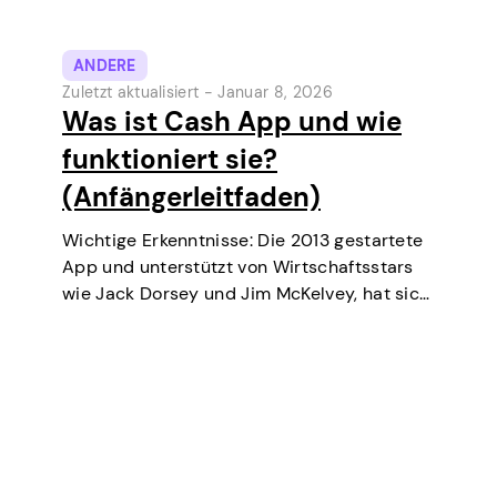
ANDERE
Zuletzt aktualisiert -
Januar 8, 2026
Was ist Cash App und wie
funktioniert sie?
(Anfängerleitfaden)
Wichtige Erkenntnisse: Die 2013 gestartete
App und unterstützt von Wirtschaftsstars
wie Jack Dorsey und Jim McKelvey, hat sich
stetig zu einem der beliebtesten digitalen
Zahlungstools in den USA entwickelt.
Ursprünglich eine digitale Geldbörse und
ein Peer-to-Peer-Geldtransferdienst,
bietet die Cash App…