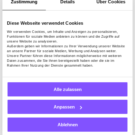
Zustimmung
Details
Über Cookies
Plattformen für Übersetzer, die online
arbeiten.
Diese Webseite verwendet Cookies
Aufwärtsarbeit
Wir verwenden Cookies, um Inhalte und Anzeigen zu personalisieren,
Funktionen für soziale Medien anbieten zu können und die Zugriffe auf
Mit Millionen von Mitgliedern weltweit ist
unsere Website zu analysieren.
Upwork wahrscheinlich eines der größten
Außerdem geben wir Informationen zu Ihrer Verwendung unserer Website
an unsere Partner für soziale Medien, Werbung und Analysen weiter.
freiberuflichen Netzwerke, und wie Fiverr
Unsere Partner führen diese Informationen möglicherweise mit weiteren
ermöglicht Ihnen Upwork, ein Profil zu
Daten zusammen, die Sie ihnen bereitgestellt haben oder die sie im
Rahmen Ihrer Nutzung der Dienste gesammelt haben.
erstellen und die Dienstleistungen
auszuwählen, die Sie verkaufen. Die Website
ermöglicht es Ihnen, für Aufträge zu bieten
und Preise mit Ihrem Kunden auszuhandeln.
Alle zulassen
Sobald ein Auftrag abgeschlossen und
bezahlt ist, zieht die Plattform einen kleinen
Anpassen
Prozentsatz der Gebühren ab und
überweist den Rest an Sie. Kunden können
Ablehnen
auch Ihre Übersetzungsdienstleistungen
bewerten, und je besser Ihre Bewertung ist,