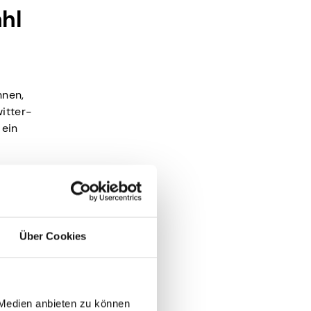
ahl
hnen,
itter-
 ein
Über Cookies
se Weise
 Medien anbieten zu können