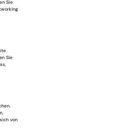
en Sie
etworking
ite
en Sie
ss,
chen.
m,
 sich von