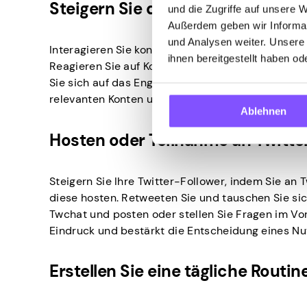
Steigern Sie das Online-Engage
und die Zugriffe auf unsere 
Außerdem geben wir Informat
und Analysen weiter. Unsere
Interagieren Sie konsequent mit Twitter-Follower
ihnen bereitgestellt haben o
Reagieren Sie auf Kommentare, Erwähnungen und D
Sie sich auf das Engagement statt auf die Anzahl 
relevanten Konten und beginnen Sie noch heute, s
Ablehnen
Hosten oder Teilnahme an Twitt
Steigern Sie Ihre Twitter-Follower, indem Sie a
diese hosten. Retweeten Sie und tauschen Sie sic
Twchat und posten oder stellen Sie Fragen im Vo
Eindruck und bestärkt die Entscheidung eines Nut
Erstellen Sie eine tägliche Routin