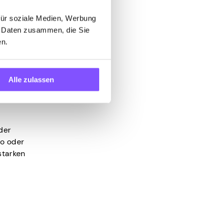
für soziale Medien, Werbung
n Daten zusammen, die Sie
en.
entrieren
e den
Alle zulassen
der
io oder
starken