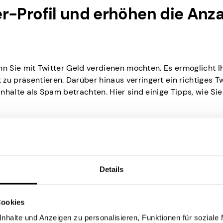
ter-Profil und erhöhen die Anz
wenn Sie mit Twitter Geld verdienen möchten. Es ermöglicht I
zu präsentieren. Darüber hinaus verringert ein richtiges Tw
Inhalte als Spam betrachten. Hier sind einige Tipps, wie Sie
 gewinnen, indem Sie ein professionelles Foto, relevante
Details
 in Ihrer Biografie verwenden. Wählen Sie ein zentriertes
Marke stärken, oder ein klares Bild von sich selbst. Auf die
Cookies
nhalte und Anzeigen zu personalisieren, Funktionen für soziale