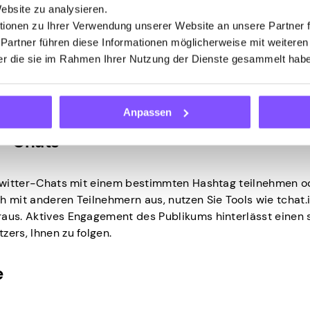
ment
Website zu analysieren.
ionen zu Ihrer Verwendung unserer Website an unsere Partner 
 Partner führen diese Informationen möglicherweise mit weitere
n, um Loyalität aufzubauen und die Reichweite zu erhöhen.
der die sie im Rahmen Ihrer Nutzung der Dienste gesammelt hab
irektnachrichten und zeigen Sie Ihre Persönlichkeit. Konz
der Follower. Um schnelle Ergebnisse zu erzielen, folgen Si
ich zu engagieren.
Anpassen
er-Chats
n Twitter-Chats mit einem bestimmten Hashtag teilnehmen o
h mit anderen Teilnehmern aus, nutzen Sie Tools wie tchat.
raus. Aktives Engagement des Publikums hinterlässt einen 
zers, Ihnen zu folgen.
e