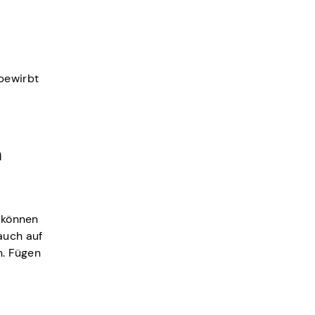
 bewirbt
n
u können
auch auf
n. Fügen