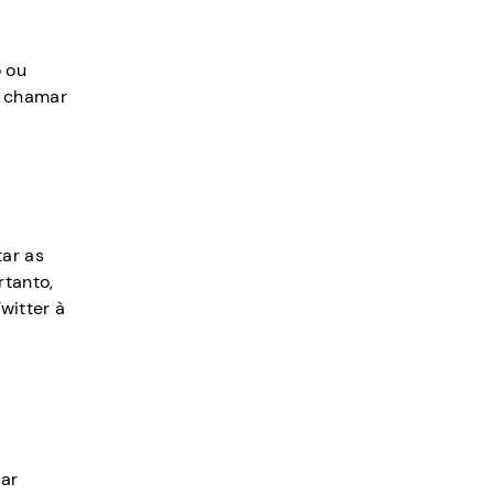
 ou
e chamar
tar as
rtanto,
witter à
har