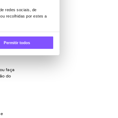
e redes sociais, de
ou recolhidas por estes a
esponsivo
m vez da
mo.
Permitir todos
 ou faça
são do
 e