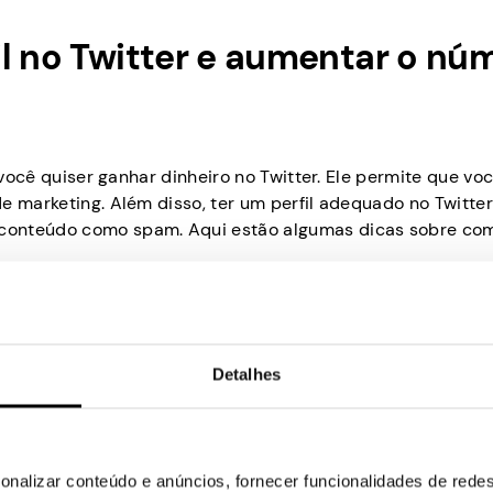
il no Twitter e aumentar o nú
 você quiser ganhar dinheiro no Twitter. Ele permite que vo
e marketing. Além disso, ter um perfil adequado no Twitte
conteúdo como spam. Aqui estão algumas dicas sobre com
Detalhes
ores usando uma foto profissional, palavras-chave relevant
uma imagem quadrada centralizada e um cabeçalho que ref
á com que seu perfil se destaque.
onalizar conteúdo e anúncios, fornecer funcionalidades de redes