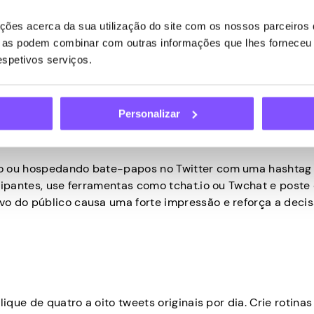
ões acerca da sua utilização do site com os nossos parceiros d
ue as podem combinar com outras informações que lhes forneceu 
witter para criar fidelidade e aumentar o alcance. Seja r
respetivos serviços.
mostre sua personalidade. Concentre-se no engajamento e
, siga contas relevantes e comece a se envolver hoje mes
Personalizar
pos do Twitter
do ou hospedando bate-papos no Twitter com uma hashtag
cipantes, use ferramentas como tchat.io ou Twchat e poste
vo do público causa uma forte impressão e reforça a deci
ique de quatro a oito tweets originais por dia. Crie rotinas