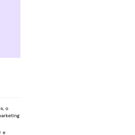
s, o
marketing
r e