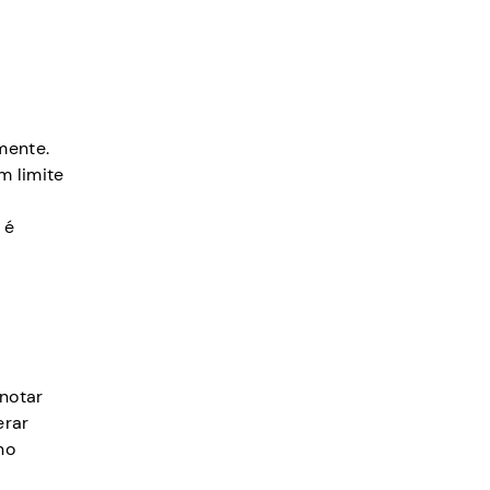
mente.
 limite
 é
notar
erar
no