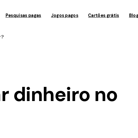
Pesquisas pagas
Jogos pagos
Cartões grátis
Blo
r?
 dinheiro no