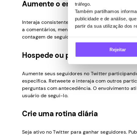
Aumente o engajamento online
tráfego.
Também partilhamos informaç
publicidade e de análise, q
Interaja consistentemente com os seguidores do T
partir da sua utilização dos 
a comentários, menções e mensagens diretas e 
contagem de seguidores. Para resultados rápidos
Rejeitar
Hospede ou participe de bate-pa
Aumente seus seguidores no Twitter participan
específica. Retweete e interaja com outros parti
perguntas com antecedência. O envolvimento ati
usuário de segui-lo.
Crie uma rotina diária
Seja ativo no Twitter para ganhar seguidores. Publ