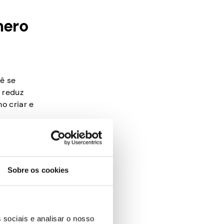
mero
cê se
r reduz
o criar e
Sobre os cookies
es e uma
orce sua
 sociais e analisar o nosso