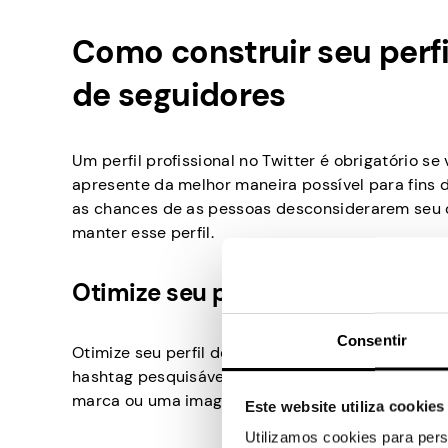
Como construir seu perf
de seguidores
Um perfil profissional no Twitter é obrigatório se
apresente da melhor maneira possível para fins d
as chances de as pessoas desconsiderarem seu 
manter esse perfil.
Otimize seu perfil
Consentir
Otimize seu perfil do Twitter para atrair seguid
hashtag pesquisável em sua biografia. Escolha 
marca ou uma imagem clara de si mesmo. Isso far
Este website utiliza cookies
Utilizamos cookies para pers