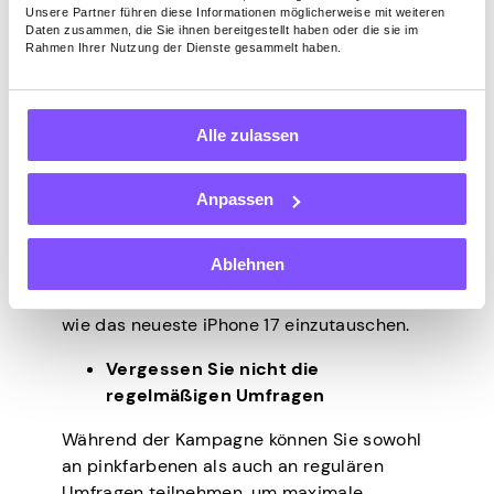
Unsere Partner führen diese Informationen möglicherweise mit weiteren
mit dem großzügigen Bonus von 5 $ wird
Daten zusammen, die Sie ihnen bereitgestellt haben oder die sie im
Ihren Freunden und Ihrer Familie einen
Rahmen Ihrer Nutzung der Dienste gesammelt haben.
weiteren Grund geben, der App beizutreten.
Und Sie wissen schon – je mehr
Empfehlungen, desto mehr
Einnahmen und
Alle zulassen
Boni
für Sie.
Anpassen
Nimm Quests an
Schließe verfügbare Quests ab und nutze
Ablehnen
die
täglichen Freispiele
, um Punkte zu
sammeln und sie gegen coole Belohnungen
wie das neueste iPhone 17 einzutauschen.
Vergessen Sie nicht die
regelmäßigen Umfragen
Während der Kampagne können Sie sowohl
an pinkfarbenen als auch an regulären
Umfragen teilnehmen, um maximale