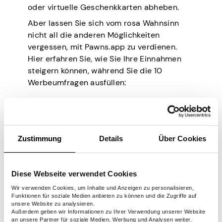
oder virtuelle Geschenkkarten abheben.
Aber lassen Sie sich vom rosa Wahnsinn
nicht all die anderen Möglichkeiten
vergessen, mit Pawns.app zu verdienen.
Hier erfahren Sie, wie Sie Ihre Einnahmen
steigern können, während Sie die 10
Werbeumfragen ausfüllen:
Aktivieren Sie die Option für die
Internetfreigabe
Auf diese Weise können Sie Ihre ungenutzte
Zustimmung
Details
Über Cookies
Bandbreite von zu Hause oder von Ihren
Mobilfunktarifen für ein 100% passives
Einkommen verkaufen.
Diese Webseite verwendet Cookies
Laden Sie mehr Personen zum
Wir verwenden Cookies, um Inhalte und Anzeigen zu personalisieren,
Funktionen für soziale Medien anbieten zu können und die Zugriffe auf
Pawns.app ein
unsere Website zu analysieren.
Außerdem geben wir Informationen zu Ihrer Verwendung unserer Website
Der bevorstehende rosa Umfrage-Sprint
an unsere Partner für soziale Medien, Werbung und Analysen weiter.