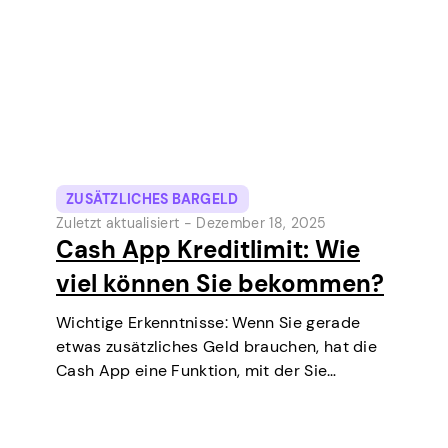
ein Peer-to-Peer-Geldtransferdienst,
bietet die Cash App…
ZUSÄTZLICHES BARGELD
Zuletzt aktualisiert -
Dezember 18, 2025
Cash App Kreditlimit: Wie
viel können Sie bekommen?
Wichtige Erkenntnisse: Wenn Sie gerade
etwas zusätzliches Geld brauchen, hat die
Cash App eine Funktion, mit der Sie
kurzfristige Kredite direkt auf Ihrem Handy
aufnehmen können. Es ist eine einfache
Möglichkeit, eine kleine Ausgabe vor dem