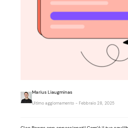
Marius Liaugminas
Ultimo aggiornamento -
Febbraio 28, 2025
Ciao Pawns.app appassionati! Com’è il tuo equili