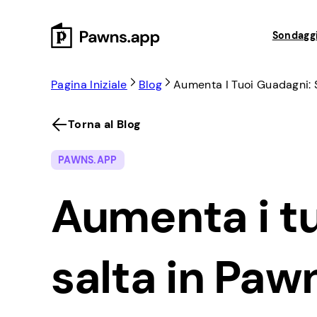
Skip
to
Sondaggi
content
Pagina Iniziale
Blog
Aumenta I Tuoi Guadagni: S
Torna al Blog
PAWNS.APP
Aumenta i tu
salta in Paw