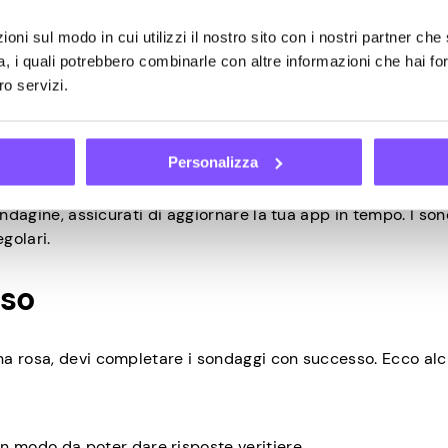
oni sul modo in cui utilizzi il nostro sito con i nostri partner che 
a, i quali potrebbero combinarle con altre informazioni che hai fo
ro servizi.
 di ogni sondaggio aggiungerà immediatamente fondi al tuo
Personalizza
 campagna, il 25 giugno.
indagine, assicurati di aggiornare la tua app in tempo. I so
golari.
sso
a rosa, devi completare i sondaggi con successo. Ecco alc
n modo da poter dare risposte veritiere.