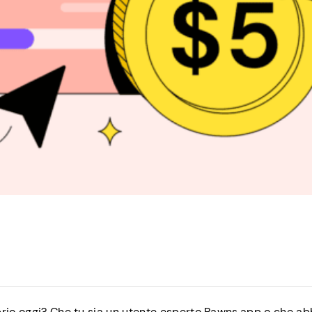
brio oggi? Che tu sia un utente esperto Pawns.app o che ab