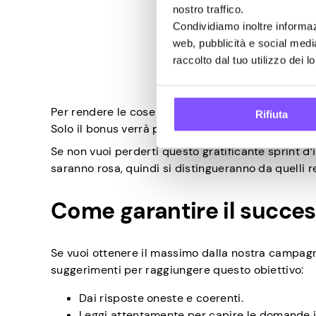
nostro traffico.
Condividiamo inoltre informazi
web, pubblicità e social medi
raccolto dal tuo utilizzo dei lo
Per rendere le cose più chiare, il completamento
Rifiuta
Solo il bonus verrà pagato una volta terminata la
Se non vuoi perderti questo gratificante sprint d’
saranno rosa, quindi si distingueranno da quelli re
Come garantire il succe
Se vuoi ottenere il massimo dalla nostra campagn
suggerimenti per raggiungere questo obiettivo:
Dai risposte oneste e coerenti.
Leggi attentamente per capire le domande i