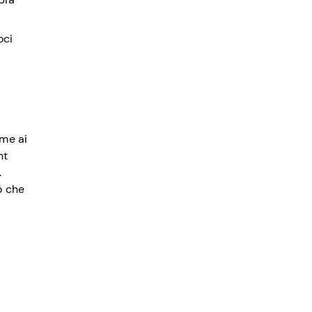
oci
eme ai
nt
.
ò che