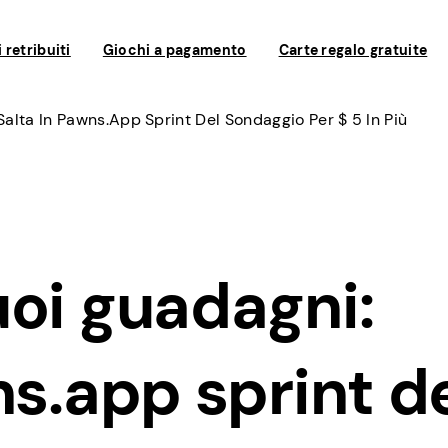
 retribuiti
Giochi a pagamento
Carte regalo gratuite
alta In Pawns.app Sprint Del Sondaggio Per $ 5 In Più
oi guadagni:
ns.app sprint d