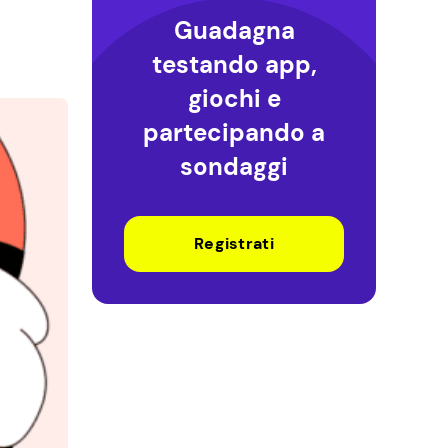
Guadagna
testando app,
giochi e
partecipando a
sondaggi
Registrati